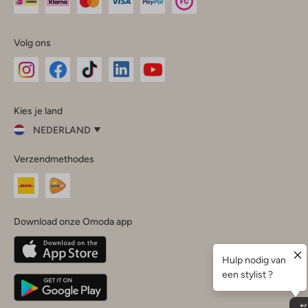
Volg ons
Omoda
Omoda
Omoda
Omoda
Omoda
Kies je land
Instagram
Facebook
TikTok
LinkedIn
YouTube
NEDERLAND
Kies
Verzendmethodes
je
Sluit
land
Nederland
België
(Nederlands)
Download onze Omoda app
Belgique
(Français)
Deutschland