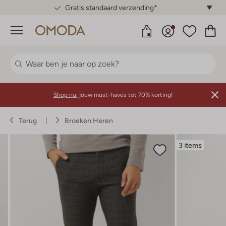
Gratis standaard verzending*
Menu
Shop nu:
jouw must-haves tot 70% korting!
Terug
Broeken Heren
3 items