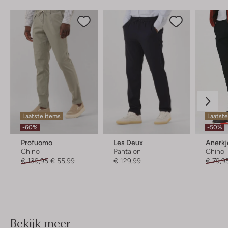
Laatste items
Laatste
-60%
-50%
Profuomo
Les Deux
Anerkj
Chino
Pantalon
Chino
€ 139,95
€ 55,99
€ 129,99
€ 79,9
Bekijk meer