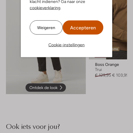
klacht indienen? Ga naar onze
cookieverklaring
.
Accepteren
Weigeren
Cookie-instellingen
Laatste items
-20%
Boss Orange
Trui
€ 129,95
€ 103,99
Ontdek de look
Ook iets voor jou?