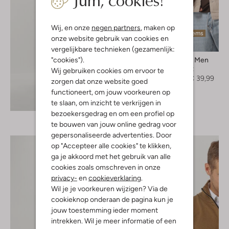
Wij, en onze
negen partners
, maken op
Laatste items
onze website gebruik van cookies en
-50%
vergelijkbare technieken (gezamenlijk:
"cookies").
Selected Men
Overshirt
Wij gebruiken cookies om ervoor te
€ 79,99
€ 39,99
zorgen dat onze website goed
functioneert, om jouw voorkeuren op
Ontdek de look
te slaan, om inzicht te verkrijgen in
bezoekersgedrag en om een profiel op
te bouwen van jouw online gedrag voor
gepersonaliseerde advertenties. Door
op "Accepteer alle cookies" te klikken,
ga je akkoord met het gebruik van alle
cookies zoals omschreven in onze
privacy-
en
cookieverklaring
.
Wil je je voorkeuren wijzigen? Via de
cookieknop onderaan de pagina kun je
jouw toestemming ieder moment
intrekken. Wil je meer informatie of een