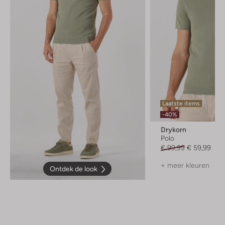
Laatste items
-40%
Drykorn
Polo
€ 99,99
€ 59,99
+ meer kleuren
Ontdek de look