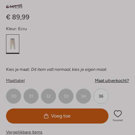
€ 149,99
€ 89,99
Kleur:
Ecru
Kies je maat:
Dit item valt normaal, kies je eigen maat
Maattabel
Maat uitverkocht?
30
31
32
33
34
36
Voeg toe
Favoriet
Vergelijkbare items