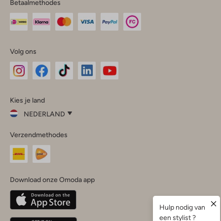
Betaalmethodes
Volg ons
Omoda
Omoda
Omoda
Omoda
Omoda
Kies je land
Instagram
Facebook
TikTok
LinkedIn
YouTube
NEDERLAND
Kies
Verzendmethodes
je
Sluit
land
Nederland
België
(Nederlands)
Download onze Omoda app
Belgique
(Français)
Deutschland