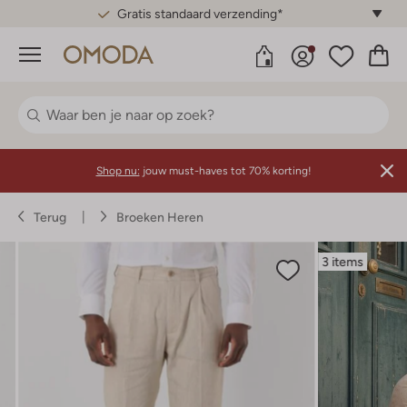
Gratis standaard verzending*
Menu
Shop nu:
jouw must-haves tot 70% korting!
Terug
Broeken Heren
3 items