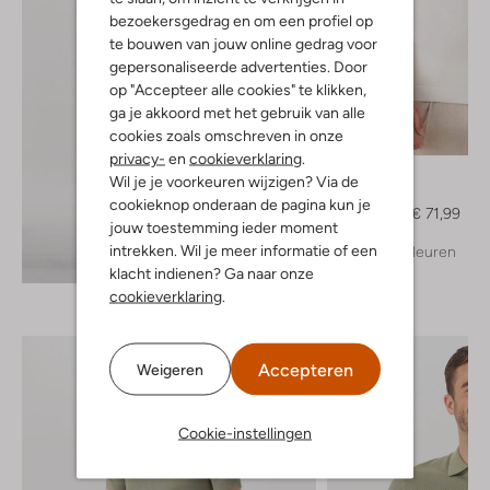
bezoekersgedrag en om een profiel op
te bouwen van jouw online gedrag voor
gepersonaliseerde advertenties. Door
op "Accepteer alle cookies" te klikken,
ga je akkoord met het gebruik van alle
cookies zoals omschreven in onze
-40%
privacy-
en
cookieverklaring
.
Drykorn
Wil je je voorkeuren wijzigen? Via de
Polo
cookieknop onderaan de pagina kun je
€ 119,99
€ 71,99
jouw toestemming ieder moment
intrekken. Wil je meer informatie of een
+ meer kleuren
Ontdek de look
klacht indienen? Ga naar onze
cookieverklaring
.
Accepteren
Weigeren
Cookie-instellingen