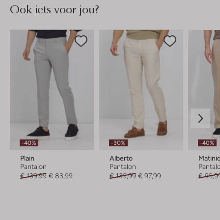
Ook iets voor jou?
-40%
-30%
-40%
Plain
Alberto
Matini
Pantalon
Pantalon
Pantal
€ 139,99
€ 83,99
€ 139,99
€ 97,99
€ 99,9