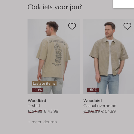
Ook iets voor jou?
Laatste items
-50%
-20%
Woodbird
Woodbird
T-shirt
Casual overhemd
€ 54,99
€ 43,99
€ 109,99
€ 54,99
+ meer kleuren