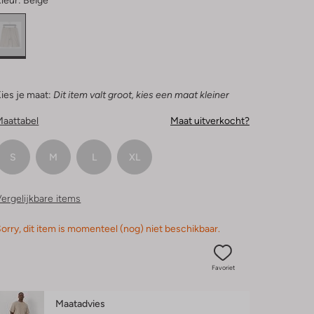
leur:
Beige
ies je maat:
Dit item valt groot, kies een maat kleiner
Maattabel
Maat uitverkocht?
S
M
L
XL
ergelijkbare items
orry, dit item is momenteel (nog) niet beschikbaar.
Favoriet
Maatadvies