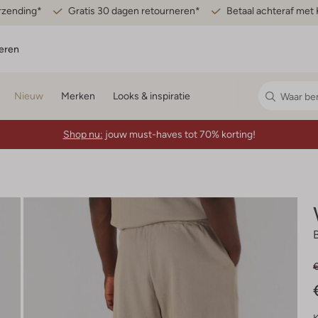
erzending*
Gratis 30 dagen retourneren*
Betaal achteraf met 
eren
Nieuw
Merken
Looks & inspiratie
Shop nu:
jouw must-haves tot 70% korting!