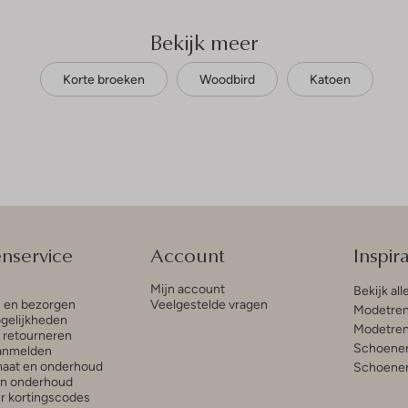
Bekijk meer
Korte broeken
Woodbird
Katoen
enservice
Account
Inspira
Mijn account
Bekijk all
n en bezorgen
Veelgestelde vragen
Modetren
gelijkheden
Modetren
n retourneren
Schoenen
anmelden
aat en onderhoud
Schoenen
en onderhoud
r kortingscodes