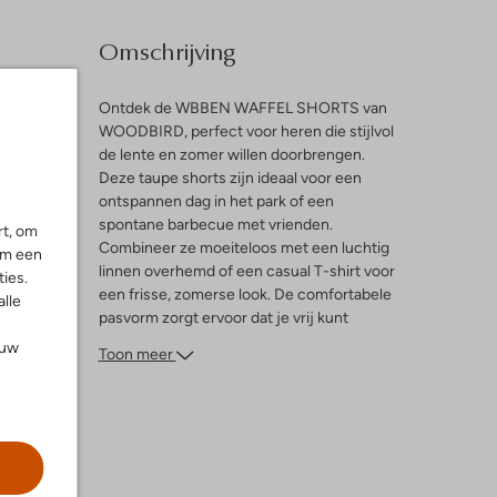
Omschrijving
Ontdek de WBBEN WAFFEL SHORTS van
WOODBIRD, perfect voor heren die stijlvol
de lente en zomer willen doorbrengen.
l
Deze taupe shorts zijn ideaal voor een
ontspannen dag in het park of een
ng
spontane barbecue met vrienden.
rt, om
Combineer ze moeiteloos met een luchtig
om een
linnen overhemd of een casual T-shirt voor
ies.
een frisse, zomerse look. De comfortabele
alle
pasvorm zorgt ervoor dat je vrij kunt
bewegen, of je nu een potje
ouw
Toon meer
beachvolleybal speelt of geniet van een
wandeling langs de boulevard. Voeg deze
veelzijdige shorts toe aan je garderobe en
geniet van de zonnige dagen in stijl.