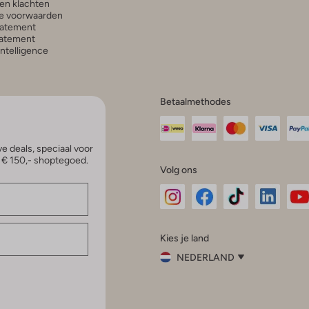
en klachten
e voorwaarden
tatement
atement
 Intelligence
Betaalmethodes
e deals, speciaal voor
p € 150,- shoptegoed.
Volg ons
Omoda
Omoda
Omoda
Omoda
Om
Kies je land
Instagram
Facebook
TikTok
LinkedI
Yo
NEDERLAND
Kies
je
Sluit
land