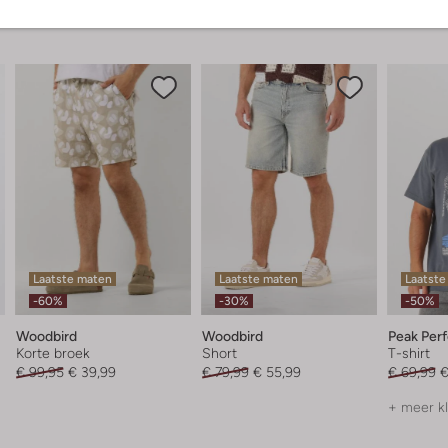
Laatste maten
Laatste maten
Laatste
-60%
-30%
-50%
Woodbird
Woodbird
Peak Per
Korte broek
Short
T-shirt
€ 99,95
€ 39,99
€ 79,99
€ 55,99
€ 69,99
€
+ meer k