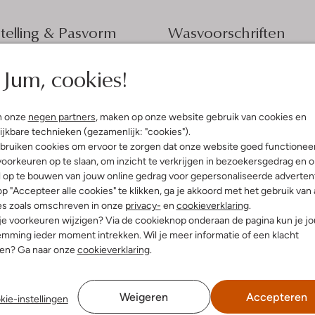
elling & Pasvorm
Wasvoorschriften
e
Jum, cookies!
Normaal wassen op 30 °C
fen
Strijken op maximaal 150 °C
Ord Sets
innenkant:
Katoen, Polyester
Kan niet in de droogtromme
n onze
negen partners
, maken op onze website gebruik van cookies en
atoen
Gewone chemische reinigi
ijkbare technieken (gezamenlijk: "cookies").
ercentages:
bruiken cookies om ervoor te zorgen dat onze website goed functionee
Niet bleken
, 50% Polyester
oorkeuren op te slaan, om inzicht te verkrijgen in bezoekersgedrag en 
e:
Normale Taille
l op te bouwen van jouw online gedrag voor gepersonaliseerde advertent
lim
p "Accepteer alle cookies" te klikken, ga je akkoord met het gebruik van 
es zoals omschreven in onze
privacy-
en
cookieverklaring
.
 je voorkeuren wijzigen? Via de cookieknop onderaan de pagina kun je j
mming ieder moment intrekken. Wil je meer informatie of een klacht
nen? Ga naar onze
cookieverklaring
.
Weigeren
Accepteren
kie-instellingen