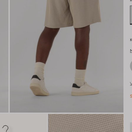
K
K
V
S