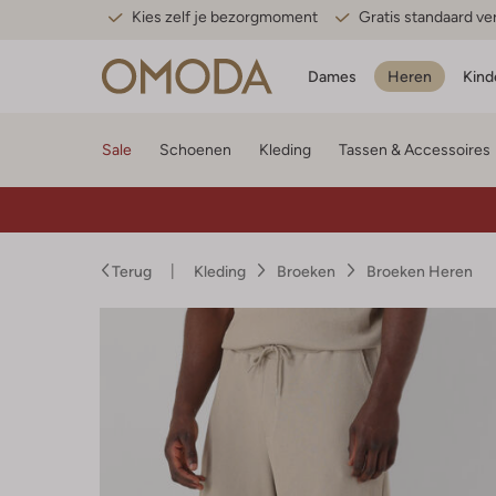
Kies zelf je bezorgmoment
Gratis standaard v
Dames
Heren
Kind
Sale
Schoenen
Kleding
Tassen & Accessoires
Terug
Kleding
Broeken
Broeken Heren