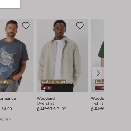
 maten
Laatste maten
Laatste item
-40%
-20%
formance
Woodbird
Woodbird
Overshirt
T-shirt
 34,99
€ 119,99
€ 71,99
€ 54,99
€ 43,99
leuren