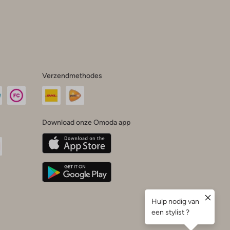
Verzendmethodes
Download onze Omoda app
oda
n
uTube