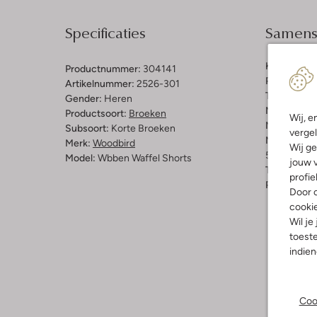
Specificaties
Samenst
Kleur:
Beig
Productnummer:
304141
Patroon:
Ef
Artikelnummer:
2526-301
Trends:
Co-
Gender:
Heren
Materiaal b
Productsoort:
Broeken
Wij, e
Materiaal:
K
Subsoort:
Korte Broeken
vergel
Materiaalp
Merk:
Woodbird
Wij ge
50% Katoen
Model:
Wbben Waffel Shorts
jouw v
Taillehoogt
profie
Pasvorm:
S
Door o
cooki
Wil je
toeste
indie
Coo