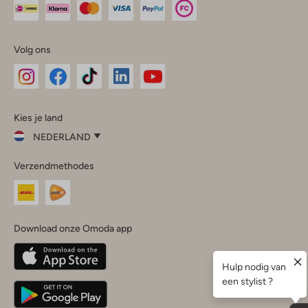
Volg ons
Omoda
Omoda
Omoda
Omoda
Omoda
Kies je land
Instagram
Facebook
TikTok
LinkedIn
YouTube
NEDERLAND
Kies
Verzendmethodes
je
Sluit
land
Nederland
België
(Nederlands)
Download onze Omoda app
Belgique
(Français)
Deutschland