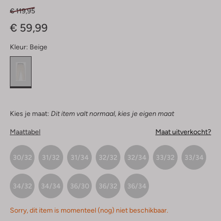
€ 119,95
€ 59,99
Kleur:
Beige
Kies je maat:
Dit item valt normaal, kies je eigen maat
Maattabel
Maat uitverkocht?
30/32
31/32
31/34
32/32
32/34
33/32
33/34
34/32
34/34
36/30
36/32
36/34
Sorry, dit item is momenteel (nog) niet beschikbaar.