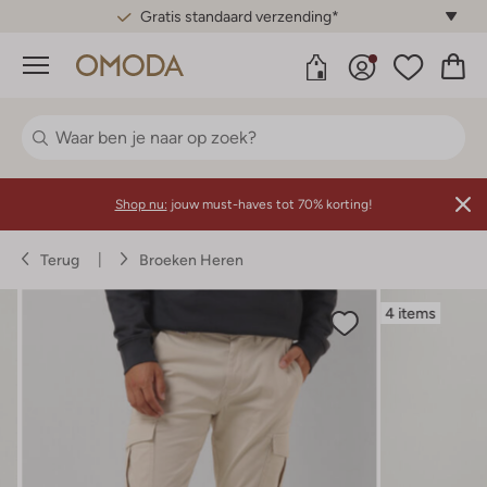
Gratis standaard verzending*
Menu
Shop nu:
jouw must-haves tot 70% korting!
Terug
Broeken Heren
4 items