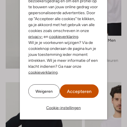
bezoekersgedrag en om een profiel op
te bouwen van jouw online gedrag voor
gepersonaliseerde advertenties. Door
op "Accepteer alle cookies" te klikken,
ga je akkoord met het gebruik van alle
cookies zoals omschreven in onze
privacy-
en
cookieverklaring
.
Selected Men
Wil je je voorkeuren wijzigen? Via de
T-shirt
cookieknop onderaan de pagina kun je
€ 24,99
jouw toestemming ieder moment
intrekken. Wil je meer informatie of een
+ meer kleuren
Ontdek de look
klacht indienen? Ga naar onze
cookieverklaring
.
Accepteren
Weigeren
Cookie-instellingen