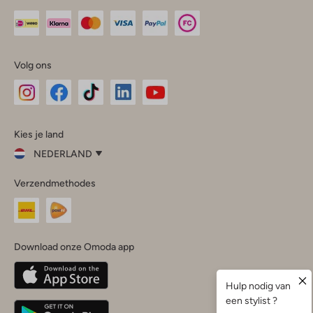
Volg ons
Omoda
Omoda
Omoda
Omoda
Omoda
Kies je land
Instagram
Facebook
TikTok
LinkedIn
YouTube
NEDERLAND
Kies
Verzendmethodes
je
Sluit
land
Nederland
België
(Nederlands)
Download onze Omoda app
Belgique
(Français)
Deutschland