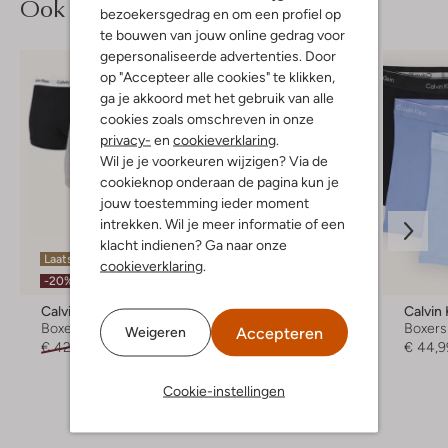
Ook iets voor jou?
bezoekersgedrag en om een profiel op
te bouwen van jouw online gedrag voor
gepersonaliseerde advertenties. Door
op "Accepteer alle cookies" te klikken,
ga je akkoord met het gebruik van alle
cookies zoals omschreven in onze
privacy-
en
cookieverklaring
.
Wil je je voorkeuren wijzigen? Via de
cookieknop onderaan de pagina kun je
jouw toestemming ieder moment
intrekken. Wil je meer informatie of een
klacht indienen? Ga naar onze
Laatste maten
Laatste maten
cookieverklaring
.
-20%
-30%
Calvin Klein Underwear
Calvin Klein Underwear
Boxershort
Boxershort
Boxers
Accepteren
Weigeren
€ 42,99
€ 33,99
€ 44,99
€ 30,99
€ 44,9
Cookie-instellingen