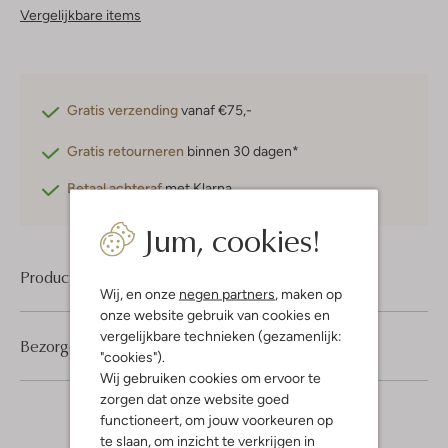
Vergelijkbare items
Gratis verzending
vanaf €75,-
Gratis retourneren
binnen 30 dagen*
Betaal achteraf
met Klarna
Jum, cookies!
Product informatie
Wij, en onze
negen partners
, maken op
onze website gebruik van cookies en
vergelijkbare technieken (gezamenlijk:
Bezorgen & retourneren
"cookies").
Wij gebruiken cookies om ervoor te
zorgen dat onze website goed
functioneert, om jouw voorkeuren op
te slaan, om inzicht te verkrijgen in