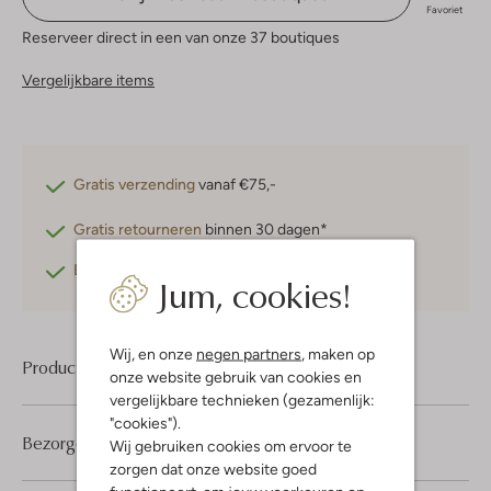
Favoriet
Reserveer direct in een van onze 37 boutiques
Vergelijkbare items
Gratis verzending
vanaf €75,-
Gratis retourneren
binnen 30 dagen*
Betaal achteraf
met Klarna
Jum, cookies!
Wij, en onze
negen partners
, maken op
Product informatie
onze website gebruik van cookies en
vergelijkbare technieken (gezamenlijk:
"cookies").
Bezorgen & retourneren
Wij gebruiken cookies om ervoor te
zorgen dat onze website goed