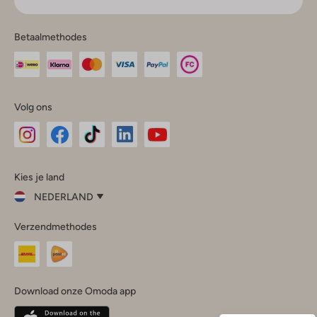
Betaalmethodes
Volg ons
Omoda
Omoda
Omoda
Omoda
Omoda
Kies je land
Instagram
Facebook
TikTok
LinkedIn
YouTube
NEDERLAND
Kies
Verzendmethodes
je
Sluit
land
Nederland
België
(Nederlands)
Download onze Omoda app
Belgique
(Français)