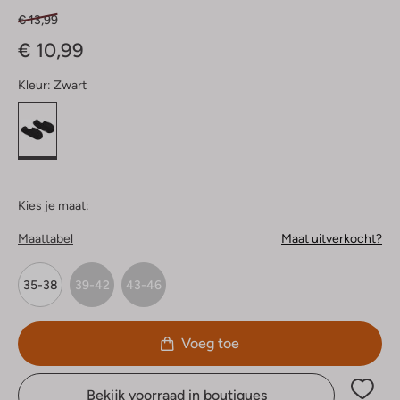
€ 13,99
€ 10,99
Kleur:
Zwart
Kies je maat:
Maattabel
Maat uitverkocht?
35-38
39-42
43-46
Voeg toe
Bekijk voorraad in boutiques