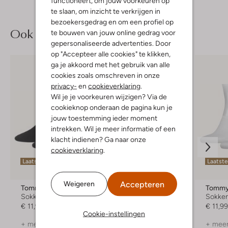
functioneert, om jouw voorkeuren op
te slaan, om inzicht te verkrijgen in
bezoekersgedrag en om een profiel op
Ook iets voor jou?
te bouwen van jouw online gedrag voor
gepersonaliseerde advertenties. Door
op "Accepteer alle cookies" te klikken,
ga je akkoord met het gebruik van alle
cookies zoals omschreven in onze
privacy-
en
cookieverklaring
.
Wil je je voorkeuren wijzigen? Via de
cookieknop onderaan de pagina kun je
jouw toestemming ieder moment
intrekken. Wil je meer informatie of een
klacht indienen? Ga naar onze
cookieverklaring
.
Laatste maten
Laatste maten
Laatst
-55%
Accepteren
Weigeren
Tommy Hilfiger
Blackstone
Tommy 
Sokken
Sokken
Sokke
€ 11,99
€ 6,95
€ 2,99
€ 11,9
Cookie-instellingen
+ meer kleuren
+ meer