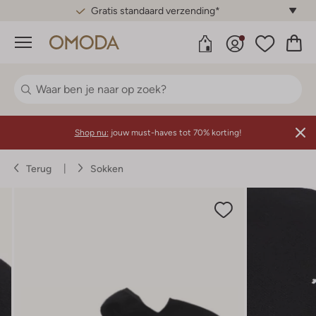
Gratis standaard verzending*
Menu
Shop nu:
jouw must-haves tot 70% korting!
Terug
Sokken