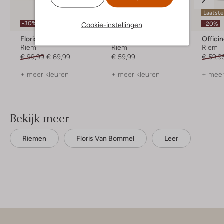
Laatste
-30%
-20%
Cookie-instellingen
Floris Van Bommel
Officine Napoli
Offici
Riem
Riem
Riem
€ 99,99
€ 69,99
€ 59,99
€ 59,9
+ meer kleuren
+ meer kleuren
+ meer
Bekijk meer
Riemen
Floris Van Bommel
Leer