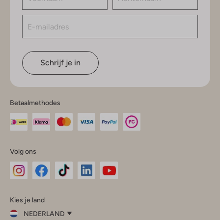
Schrijf je in
Betaalmethodes
Volg ons
Omoda
Omoda
Omoda
Omoda
Omoda
Kies je land
Instagram
Facebook
TikTok
LinkedIn
YouTube
NEDERLAND