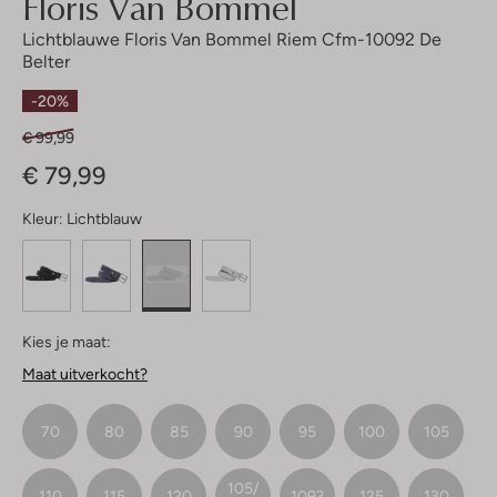
Floris Van Bommel
Lichtblauwe Floris Van Bommel Riem Cfm-10092 De
Belter
-20%
€ 99,99
€ 79,99
Kleur:
Lichtblauw
Kies je maat:
Maat uitverkocht?
70
80
85
90
95
100
105
105/
110
115
120
109?
125
130