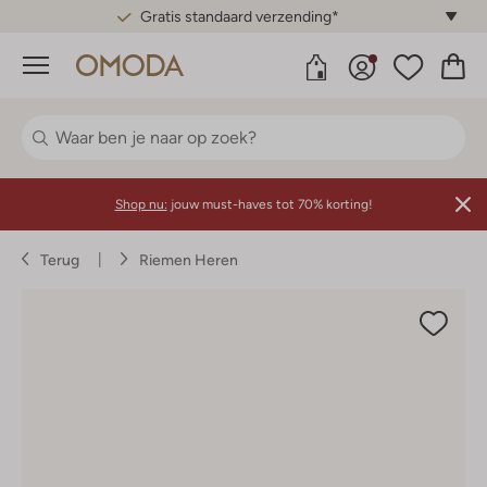
Gratis standaard verzending*
Menu
Shop nu:
jouw must-haves tot 70% korting!
Terug
Riemen Heren