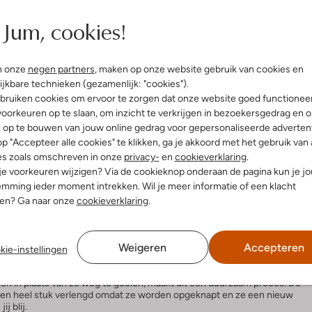
nze schoenen
Jum, cookies!
rvoor dat afgekeurde schoenen een tweede leven krijgen. Sample-
jes of andere defecten worden niet aan jou verkocht in onze winkels
raard de allerbeste kwaliteit willen bieden. Toch zou het jammer zijn om
n onze
negen partners
, maken op onze website gebruik van cookies en
s waar 95percent ons te hulp schiet. Het duurzame bedrijf neemt de
ijkbare technieken (gezamenlijk: "cookies").
rstellen. Hiervoor werkt 95percent samen met verschillende
bruiken cookies om ervoor te zorgen dat onze website goed functionee
 schoenen opknappen en ze er weer zo goed als nieuw laten uitzien.
oorkeuren op te slaan, om inzicht te verkrijgen in bezoekersgedrag en 
l op te bouwen van jouw online gedrag voor gepersonaliseerde advertent
p "Accepteer alle cookies" te klikken, ga je akkoord met het gebruik van 
es zoals omschreven in onze
privacy-
en
cookieverklaring
.
urde schoenen ophalen om ze daarna te sorteren. Zo wordt er
 je voorkeuren wijzigen? Via de cookieknop onderaan de pagina kun je j
eer de soort klacht en hoe de schoenen hersteld kunnen worden.
mming ieder moment intrekken. Wil je meer informatie of een klacht
makers gebracht en opgelapt. Als de schoenen eenmaal zijn hersteld,
er wordt er aan de verschillende schoenen sterren gegeven. Zo weet je
nen? Ga naar onze
cookieverklaring
.
euw zijn, lichte of duidelijkere gebruikssporen bevatten of een
f een verschil in kleur.
Weigeren
Accepteren
kie-instellingen
n in plaats van ze weg te gooien, maakt dit een duurzaam proces. De
en heel stuk verlengd omdat ze worden opgeknapt en ze een nieuw
jij blij.