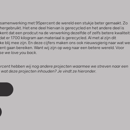
n samenwerking met 95percent de wereld een stukje beter gemaakt. Zo
ergebruikt. Het ene deel hiervan is gerecycled en het andere deel is
kent dat een prodcut na de verwerking dezelfde of zelfs betere kwaliteit
t er 1700 kilogram aan materiaal is gerecycled. Al met al zijn dit
ke blij mee zijn. En deze cijfers maken ons ook nieuwsgierig naar wat we
t gaan bereiken. Want wij zijn op weg naar een betere wereld. Voor
e we love you back
.
cent hebben wij nog andere projecten waarmee we streven naar een
 wat deze projecten inhouden? Je vindt ze hieronder.