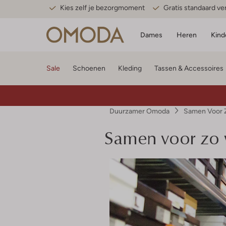
Kies zelf je bezorgmoment
Gratis standaard v
Dames
Heren
Kind
Sale
Schoenen
Kleding
Tassen & Accessoires
Duurzamer Omoda
Samen Voor Z
Samen voor zo w