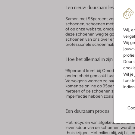
Een nieuw duurzaam leven voor o
Samen met 95percent zorgt Omoda e
schoenen, schoenen met fabrieksfout
of op onze website, omdat we jou uite
Wij, e
deze schoenen weg te gooien. Hier i
vergel
schoenen van ons over en laat ze he
Wij ge
professionele schoenmakers die deze
jouw v
profie
Hoe het allemaal in zijn werk gaat
Door o
cooki
95percent komt bij Omoda de afgeke
Wil je
onderscheid gemaakt tussen onder m
toeste
Vervolgens worden ze naar de schoen
komen ze online op
95percent.nl
. Hi
indie
meteen of de schoenen zo goed als ni
imperfectie hebben zoals een vlekje o
Coo
Een duurzaam proces
Het recyclen van afgekeurde schoene
levensduur van de schoenen wordt e
thuis krijgen. Het milieu blij, wij blij en 