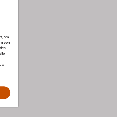
rt, om
om een
ies.
alle
ouw