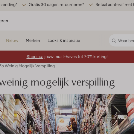
erzending*
Gratis 30 dagen retourneren*
Betaal achteraf met 
eren
Nieuw
Merken
Looks & inspiratie
Shop nu:
jouw must-haves tot 70% korting!
o Weinig Mogelijk Verspilling
einig mogelijk verspilling