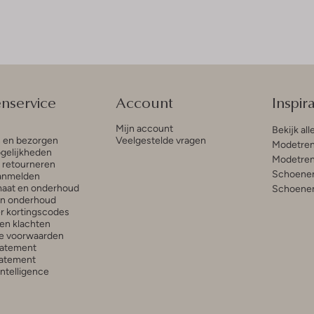
enservice
Account
Inspira
Mijn account
Bekijk all
n en bezorgen
Veelgestelde vragen
Modetren
gelijkheden
Modetren
n retourneren
Schoenen
anmelden
aat en onderhoud
Schoenen
en onderhoud
r kortingscodes
en klachten
e voorwaarden
tatement
atement
 Intelligence