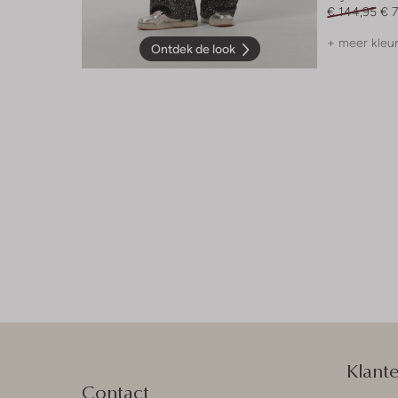
€ 144,95
€ 7
+ meer kleu
Ontdek de look
Klant
Contact