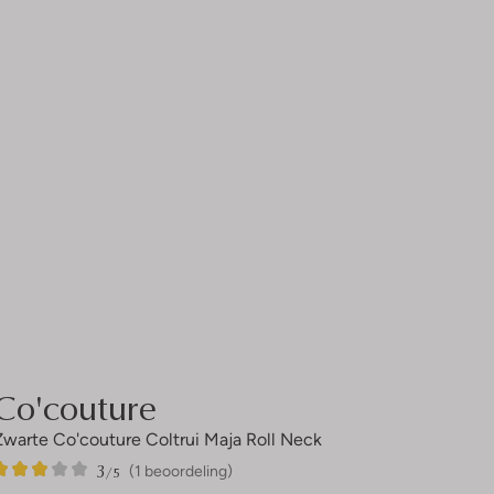
Co'couture
Zwarte Co'couture Coltrui Maja Roll Neck
3
1
3
/5
(1 beoordeling)