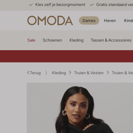
Kies zelf je bezorgmoment
Gratis standaard v
Dames
Heren
Kind
Sale
Schoenen
Kleding
Tassen & Accessoires
Terug
Kleding
Truien & Vesten
Truien & V