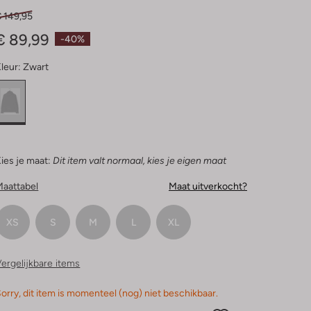
Sterren
€ 149,95
€ 89,99
-40%
leur:
Zwart
ies je maat:
Dit item valt normaal, kies je eigen maat
Maattabel
Maat uitverkocht?
XS
S
M
L
XL
ergelijkbare items
orry, dit item is momenteel (nog) niet beschikbaar.