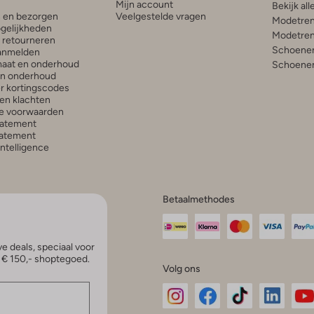
Mijn account
Bekijk all
n en bezorgen
Veelgestelde vragen
Modetren
gelijkheden
Modetren
n retourneren
Schoenen
anmelden
aat en onderhoud
Schoenen
en onderhoud
r kortingscodes
en klachten
e voorwaarden
tatement
atement
 Intelligence
Betaalmethodes
e deals, speciaal voor
p € 150,- shoptegoed.
Volg ons