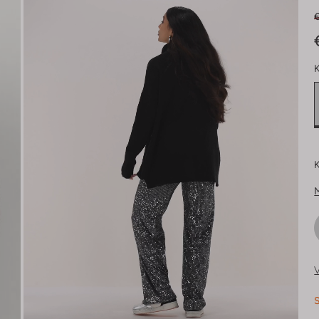
K
K
V
S