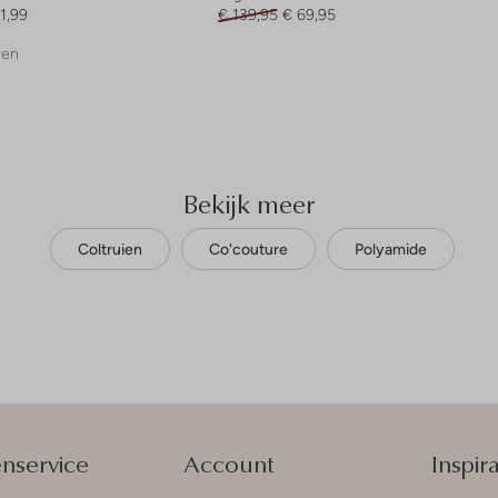
1,99
€ 139,95
€ 69,95
ren
Bekijk meer
Coltruien
Co'couture
Polyamide
enservice
Account
Inspira