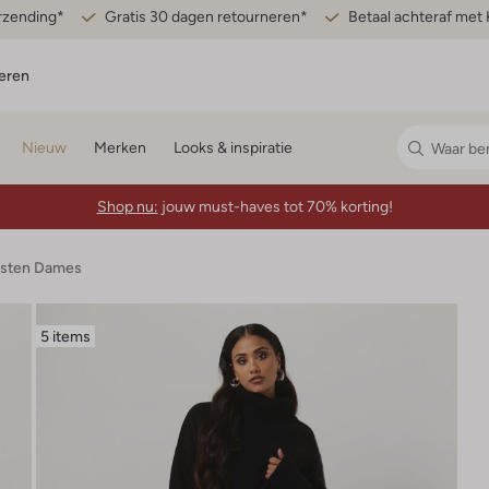
erzending*
Gratis 30 dagen retourneren*
Betaal achteraf met 
eren
Nieuw
Merken
Looks & inspiratie
Shop nu:
jouw must-haves tot 70% korting!
esten Dames
5 items