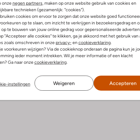
n onze
negen partners
, maken op onze website gebruik van cookies en
ijkbare technieken (gezamenlijk: "cookies").
Product informatie
bruiken cookies om ervoor te zorgen dat onze website goed functionee
oorkeuren op te slaan, om inzicht te verkrijgen in bezoekersgedrag en 
l op te bouwen van jouw online gedrag voor gepersonaliseerde advertent
p "Accepteer alle cookies" te klikken, ga je akkoord met het gebruik van 
es zoals omschreven in onze
privacy-
en
cookieverklaring
.
 je voorkeuren wijzigen? Via de cookieknop onderaan de pagina kun je j
mming ieder moment intrekken. Wil je meer informatie of een klacht
nen? Ga naar onze
cookieverklaring
.
Weigeren
Accepteren
kie-instellingen