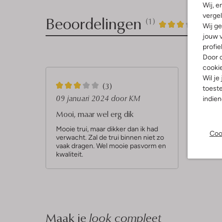
Wij, e
vergel
Beoordelingen
(1)
1
3
3
/5
Wij ge
jouw v
Sterren
profie
Door o
cooki
Wil je
3
(3)
toeste
S
09 januari 2024
door KM
indie
t
Mooi, maar wel erg dik
e
Mooie trui, maar dikker dan ik had
Coo
verwacht. Zal de trui binnen niet zo
r
vaak dragen. Wel mooie pasvorm en
r
kwaliteit.
e
n
Maak je
look compleet