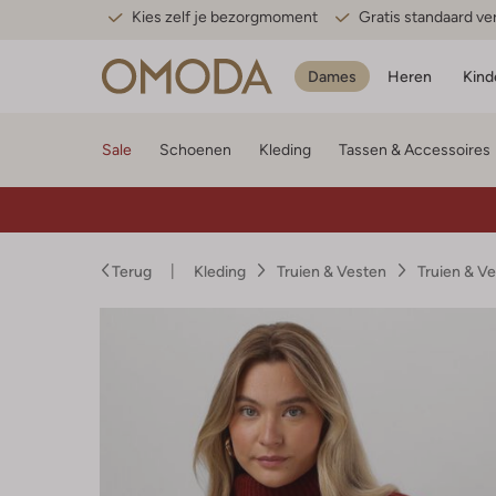
Kies zelf je bezorgmoment
Gratis standaard v
Dames
Heren
Kind
Sale
Schoenen
Kleding
Tassen & Accessoires
Terug
Kleding
Truien & Vesten
Truien & V