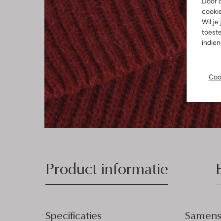
Door o
cooki
Wil je
toeste
indie
Coo
Product informatie
Specificaties
Samenst