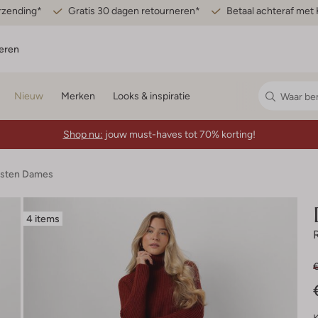
erzending*
Gratis 30 dagen retourneren*
Betaal achteraf met 
eren
Nieuw
Merken
Looks & inspiratie
Shop nu:
jouw must-haves tot 70% korting!
esten Dames
4 items
€