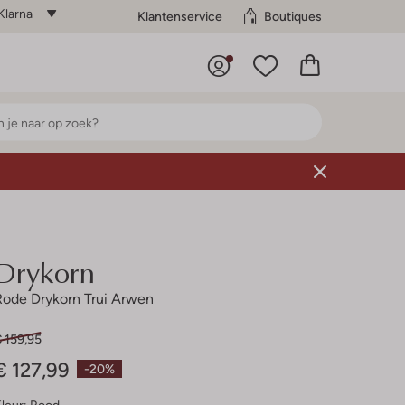
Klarna
Klantenservice
Boutiques
Drykorn
Rode Drykorn Trui Arwen
 159,95
€ 127,99
-20%