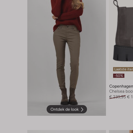
Laatste it
-50%
Copenhagen
Chelsea boo
€ 239,95
€ 1
Ontdek de look