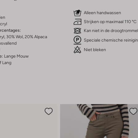
Alleen handwassen
fen
Strijken op maximaal 110 °C
cryl
ercentages:
Kan niet in de droogtromme
yl, 30% Wol, 20% Alpaca
Speciale chemische reinigi
osvallend
Niet bleken
l
e:
Lange Mouw
f Lang