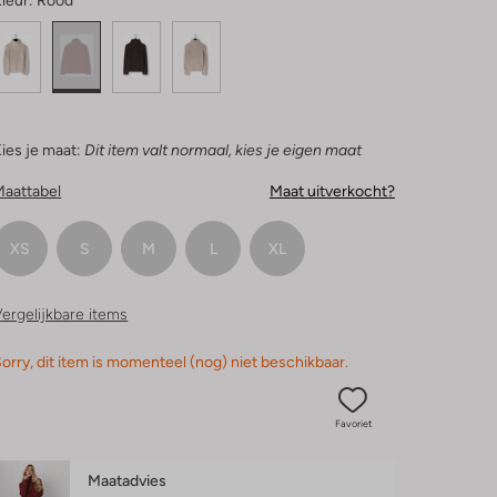
leur:
Rood
ies je maat:
Dit item valt normaal, kies je eigen maat
Maattabel
Maat uitverkocht?
XS
S
M
L
XL
ergelijkbare items
orry, dit item is momenteel (nog) niet beschikbaar.
Favoriet
Maatadvies