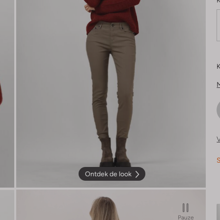
K
K
V
S
Ontdek de look
Pauze