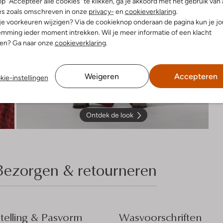
p "Accepteer alle cookies" te klikken, ga je akkoord met het gebruik van 
es zoals omschreven in onze
privacy-
en
cookieverklaring
.
 je voorkeuren wijzigen? Via de cookieknop onderaan de pagina kun je j
mming ieder moment intrekken. Wil je meer informatie of een klacht
nen? Ga naar onze
cookieverklaring
.
Weigeren
Accepteren
kie-instellingen
Ontdek de look
Bezorgen & retourneren
elling & Pasvorm
Wasvoorschriften