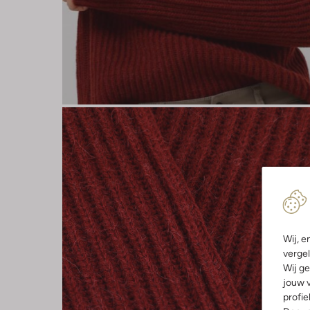
Wij, e
vergel
Wij ge
jouw v
profie