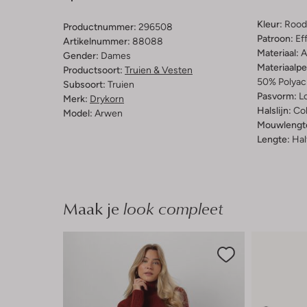
Kleur:
Rood
Productnummer:
296508
Patroon:
Ef
Artikelnummer:
88088
Materiaal:
A
Gender:
Dames
Materiaalp
Productsoort:
Truien & Vesten
50% Polyacr
Subsoort:
Truien
Pasvorm:
L
Merk:
Drykorn
Halslijn:
Co
Model:
Arwen
Mouwlengt
Lengte:
Hal
Maak je
look compleet