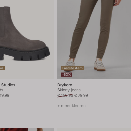
ems
Laatste item
-50%
 Studios
Drykorn
ts
Skinny jeans
19,99
€ 159,95
€ 79,99
+ meer kleuren