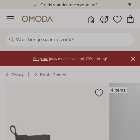
Gratis standaard verzending*
Menu
Shop nu:
jouw must-haves tot 70% korting!
Terug
Boots Dames
4 items