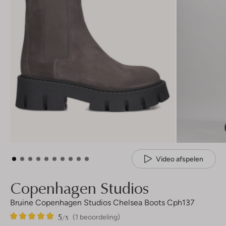
Video afspelen
Copenhagen Studios
Bruine Copenhagen Studios Chelsea Boots Cph137
5
1
5
/5
(1 beoordeling)