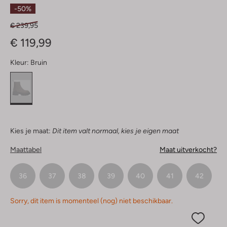
Sterren
-50%
€ 239,95
€ 119,99
Kleur:
Bruin
Kies je maat:
Dit item valt normaal, kies je eigen maat
Maattabel
Maat uitverkocht?
36
37
38
39
40
41
42
Sorry, dit item is momenteel (nog) niet beschikbaar.