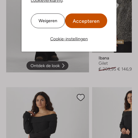
cookieverklaring
.
Accepteren
Weigeren
Cookie-instellingen
Laatste items
-30%
Ibana
Gilet
Ontdek de look
€ 209,95
€ 146,99