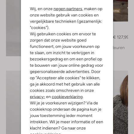
Wij, en onze
negen partners
, maken op
Laatste items
onze website gebruik van cookies en
-20%
vergelijkbare technieken (gezamenlijk:
Drykorn
"cookies").
Trui
Wij gebruiken cookies om ervoor te
€ 159,95
€ 127,99
zorgen dat onze website goed
functioneert, om jouw voorkeuren op
+ meer kleuren
Ontdek de look
te slaan, om inzicht te verkrijgen in
bezoekersgedrag en om een profiel op
te bouwen van jouw online gedrag voor
gepersonaliseerde advertenties. Door
op "Accepteer alle cookies" te klikken,
ga je akkoord met het gebruik van alle
cookies zoals omschreven in onze
privacy-
en
cookieverklaring
.
Wil je je voorkeuren wijzigen? Via de
cookieknop onderaan de pagina kun je
jouw toestemming ieder moment
intrekken. Wil je meer informatie of een
klacht indienen? Ga naar onze