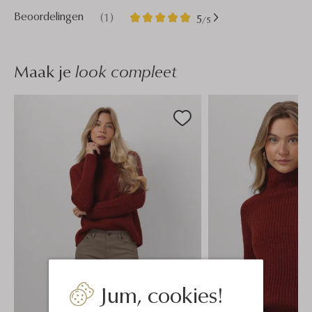
1
5
Beoordelingen
(1)
5
/5
Sterren
Maak je
look compleet
Jum, cookies!