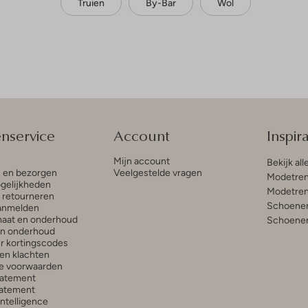
Truien
By-Bar
Wol
enservice
Account
Inspira
Mijn account
Bekijk all
n en bezorgen
Veelgestelde vragen
Modetren
gelijkheden
Modetren
n retourneren
Schoenen
anmelden
aat en onderhoud
Schoenen
en onderhoud
r kortingscodes
en klachten
e voorwaarden
tatement
atement
 Intelligence