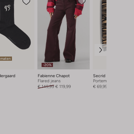
 maten
-20%
ergaard
Fabienne Chapot
Secrid
Flared jeans
Portemonnee
€ 149,99
€ 119,99
€ 69,99