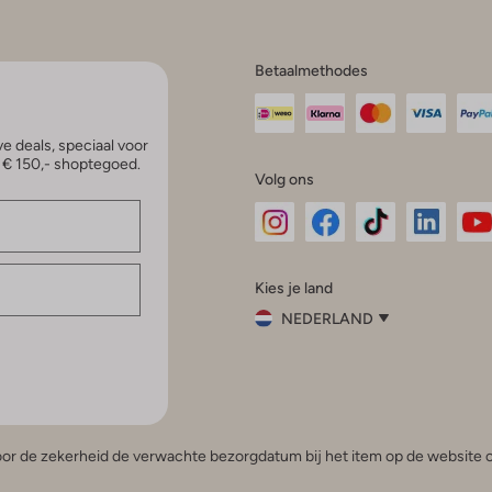
Betaalmethodes
e deals, speciaal voor
p € 150,- shoptegoed.
Volg ons
Omoda
Omoda
Omoda
Omoda
Om
Kies je land
Instagram
Facebook
TikTok
LinkedI
Yo
NEDERLAND
Kies
je
Sluit
land
Nederland
België
(Nederlands)
 voor de zekerheid de verwachte bezorgdatum bij het item op de website o
Belgique
(Français)