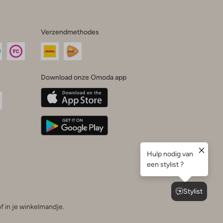
Verzendmethodes
Download onze Omoda app
oda
n
uTube
f in je winkelmandje.