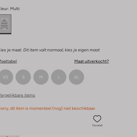
leur:
Multi
ies je maat:
Dit item valt normaal, kies je eigen maat
Maattabel
Maat uitverkocht?
XS
S
M
L
XL
ergelijkbare items
orry, dit item is momenteel (nog) niet beschikbaar.
Favoriet