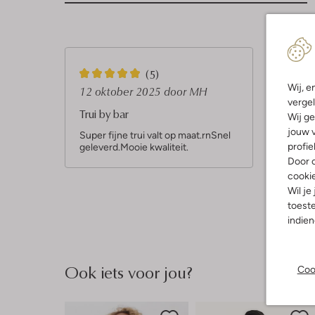
Sterren
5
(5)
Wij, e
S
12 oktober 2025
door MH
vergel
t
Trui by bar
Wij ge
e
jouw v
Super fijne trui valt op maat.rnSnel
profie
geleverd.Mooie kwaliteit.
r
Door o
r
cooki
e
Wil je
toeste
n
indie
Ook iets voor jou?
Coo