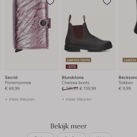
Laatste items
Laatste
-20%
Secrid
Blundstone
Becksond
Portemonnee
Chelsea boots
Sokken
€ 69,99
€ 199,99
€ 159,99
€ 9,99
+ meer kleuren
+ meer kleuren
Bekijk meer