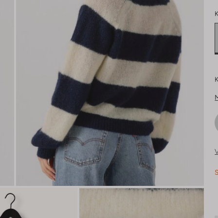
K
K
V
S