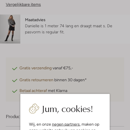
Vergelijkbare items
Maatadvies
Danielle is 1 meter 74 lang en draagt maat s.
De
pasvorm is
regular fit
.
Gratis verzending
vanaf €75,-
Gratis retourneren
binnen 30 dagen*
Betaal achteraf
met Klarna
Jum, cookies!
Product informatie
Wij, en onze
negen partners
, maken op