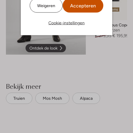
Accepteren
Weigeren
Laatste items
-30%
Cookie-instellingen
Anonymous Copen
Hoge laarzen
€ 279,95
€ 195,99
Ontdek de look
Bekijk meer
Truien
Mos Mosh
Alpaca