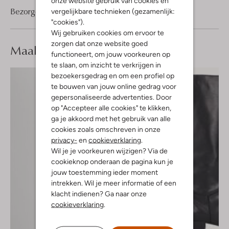
onze website gebruik van cookies en
Bezorgen & retourneren
vergelijkbare technieken (gezamenlijk:
"cookies").
Wij gebruiken cookies om ervoor te
zorgen dat onze website goed
Maak je
look compleet
functioneert, om jouw voorkeuren op
te slaan, om inzicht te verkrijgen in
bezoekersgedrag en om een profiel op
te bouwen van jouw online gedrag voor
gepersonaliseerde advertenties. Door
op "Accepteer alle cookies" te klikken,
ga je akkoord met het gebruik van alle
cookies zoals omschreven in onze
privacy-
en
cookieverklaring
.
Wil je je voorkeuren wijzigen? Via de
cookieknop onderaan de pagina kun je
jouw toestemming ieder moment
intrekken. Wil je meer informatie of een
klacht indienen? Ga naar onze
cookieverklaring
.