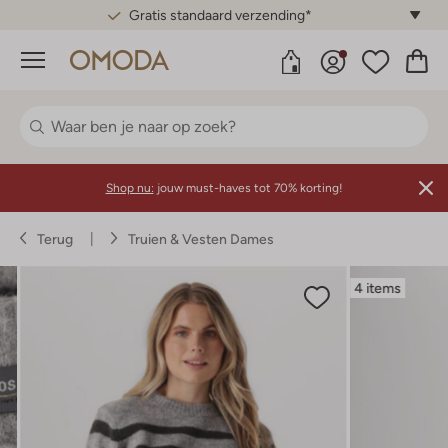
Gratis standaard verzending*
Menu
Shop nu:
jouw must-haves tot 70% korting!
Terug
Truien & Vesten Dames
4 items