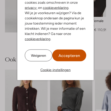
cookies zoals omschreven in onze
privacy-
en
cookieverklaring
.
Wil je je voorkeuren wijzigen? Via de
-40%
cookieknop onderaan de pagina kun je
Second Female
jouw toestemming ieder moment
Teddy jas
Ontdek de look
intrekken. Wil je meer informatie of een
€ 184,99
€ 110,99
klacht indienen? Ga naar onze
cookieverklaring
.
Accepteren
Weigeren
Ook iets voor jou?
Cookie-instellingen