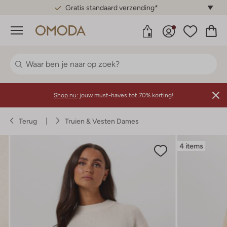
Gratis standaard verzending*
Menu
Shop nu:
jouw must-haves tot 70% korting!
Terug
Truien & Vesten Dames
4 items