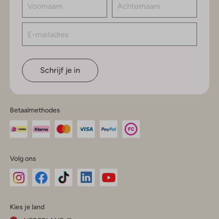
Schrijf je in
Betaalmethodes
Volg ons
Omoda
Omoda
Omoda
Omoda
Omoda
Kies je land
Instagram
Facebook
TikTok
LinkedIn
YouTube