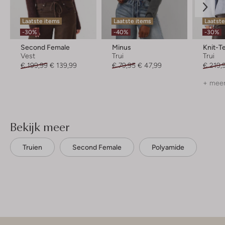
Laatste items
Laatste items
Laatste
-30%
-40%
-30%
Second Female
Minus
Knit-T
Vest
Trui
Trui
€ 199,99
€ 139,99
€ 79,95
€ 47,99
€ 219,
+ meer
Bekijk meer
Truien
Second Female
Polyamide