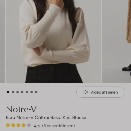
Video afspelen
Notre-V
Ecru Notre-V Coltrui Basic Knit Blouse
4
5
4
/5
(5 beoordelingen)