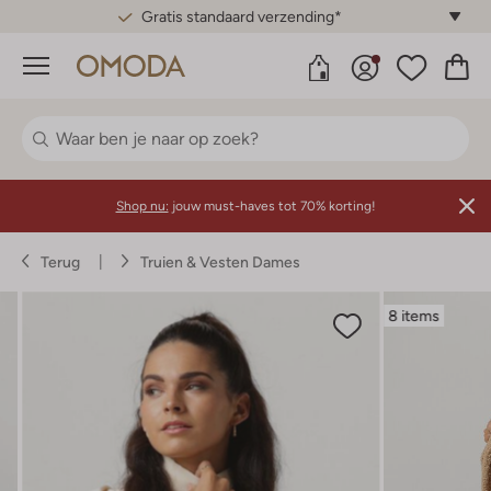
Gratis standaard verzending*
Menu
Shop nu:
jouw must-haves tot 70% korting!
Terug
Truien & Vesten Dames
8 items