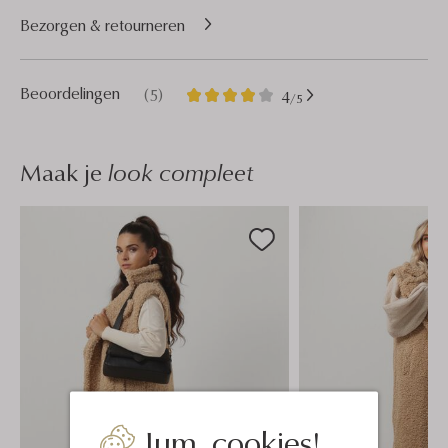
Bezorgen & retourneren
5
4
Beoordelingen
(5)
4
/5
Sterren
Maak je
look compleet
Jum, cookies!