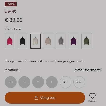
Sterren
-50%
€ 79,95
€ 39,99
Kleur:
Ecru
Kies je maat:
Dit item valt normaal, kies je eigen maat
Maattabel
Maat uitverkocht?
XS
S
M
L
XL
XXL
Voeg toe
Favoriet