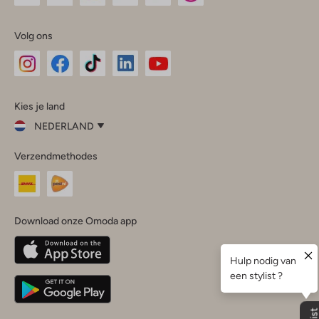
Volg ons
Omoda
Omoda
Omoda
Omoda
Omoda
Kies je land
Instagram
Facebook
TikTok
LinkedIn
YouTube
NEDERLAND
Kies
Verzendmethodes
je
Sluit
land
Nederland
België
(Nederlands)
Download onze Omoda app
Belgique
(Français)
Deutschland