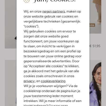
Wij, en onze
negen partners
, maken op
onze website gebruik van cookies en
vergelijkbare technieken (gezamenlijk:
Laatste items
"cookies").
-60%
Wij gebruiken cookies om ervoor te
zorgen dat onze website goed
Notre-V
functioneert, om jouw voorkeuren op
Gilet
Ontdek de look
€ 129,95
€ 51,95
te slaan, om inzicht te verkrijgen in
bezoekersgedrag en om een profiel op
te bouwen van jouw online gedrag voor
gepersonaliseerde advertenties. Door
op "Accepteer alle cookies" te klikken,
ga je akkoord met het gebruik van alle
cookies zoals omschreven in onze
privacy-
en
cookieverklaring
.
Wil je je voorkeuren wijzigen? Via de
cookieknop onderaan de pagina kun je
jouw toestemming ieder moment
intrekken. Wil je meer informatie of een
klacht indienen? Ga naar onze