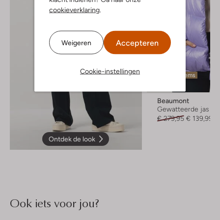
cookieverklaring
.
Accepteren
Weigeren
Cookie-instellingen
Laatste items
-50%
Beaumont
Gewatteerde jas
€ 279,95
€ 139,99
Ontdek de look
Ook iets voor jou?