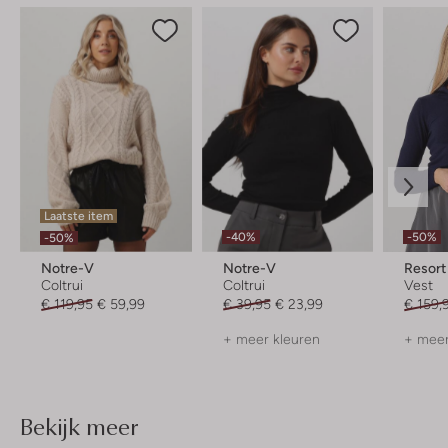
Laatste item
-40%
-50%
-50%
Notre-V
Notre-V
Resort
Coltrui
Coltrui
Vest
€ 119,95
€ 59,99
€ 39,95
€ 23,99
€ 159,
+ meer kleuren
+ meer
Bekijk meer