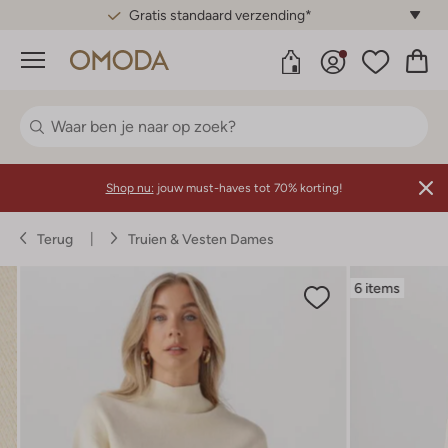
Gratis standaard verzending*
Menu
Shop nu:
jouw must-haves tot 70% korting!
Terug
Truien & Vesten Dames
6 items