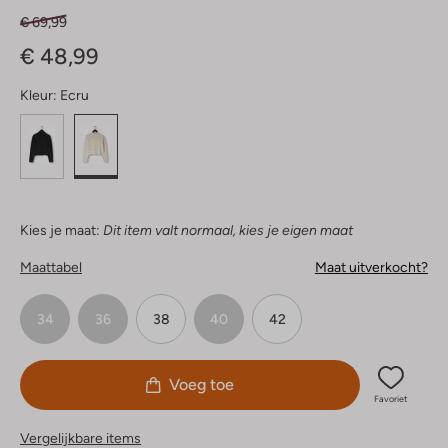
€ 69,99
€ 48,99
Kleur:
Ecru
Kies je maat:
Dit item valt normaal, kies je eigen maat
Maattabel
Maat uitverkocht?
34
36
38
40
42
Voeg toe
Favoriet
Vergelijkbare items