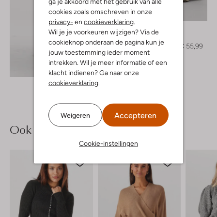
ga je akkoord met het gebruik van alle
cookies zoals omschreven in onze
-30%
privacy-
en
cookieverklaring
.
Edited
Wil je je voorkeuren wijzigen? Via de
Pantalon
cookieknop onderaan de pagina kun je
€ 79,99
€ 55,99
jouw toestemming ieder moment
intrekken. Wil je meer informatie of een
Ontdek de look
klacht indienen? Ga naar onze
cookieverklaring
.
Accepteren
Weigeren
Ook iets voor jou?
Cookie-instellingen