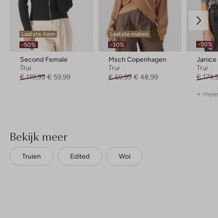
Laatste item
Laatste maten
-50%
-50%
-30%
Second Female
Msch Copenhagen
Janice
Trui
Trui
Trui
€ 119,99
€ 59,99
€ 69,99
€ 48,99
€ 174,
+ meer
Bekijk meer
Truien
Edited
Wol