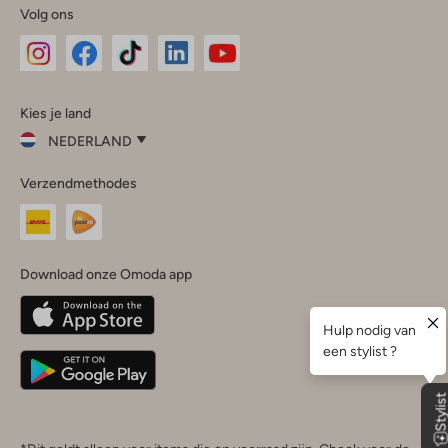
Volg ons
Omoda
Omoda
Omoda
Omoda
Omoda
Kies je land
Instagram
Facebook
TikTok
LinkedIn
YouTube
NEDERLAND
Kies
Verzendmethodes
je
Sluit
land
Nederland
België
(Nederlands)
Download onze Omoda app
Belgique
(Français)
Deutschland