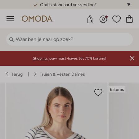
Gratis standaard verzending*
Menu
Shop nu:
jouw must-haves tot 70% korting!
Terug
Truien & Vesten Dames
6 items