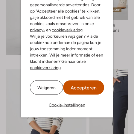
gepersonaliseerde advertenties. Door
Laatste maten
op "Accepteer alle cookies" te klikken,
ga je akkoord met het gebruik van alle
cookies zoals omschreven in onze
Mos Mosh
privacy-
en
cookieverklaring
.
Skinny jeans
€ 139,99
Wil je je voorkeuren wijzigen? Via de
cookieknop onderaan de pagina kun je
Ontdek de look
jouw toestemming ieder moment
intrekken. Wil je meer informatie of een
klacht indienen? Ga naar onze
cookieverklaring
.
Accepteren
Weigeren
Cookie-instellingen