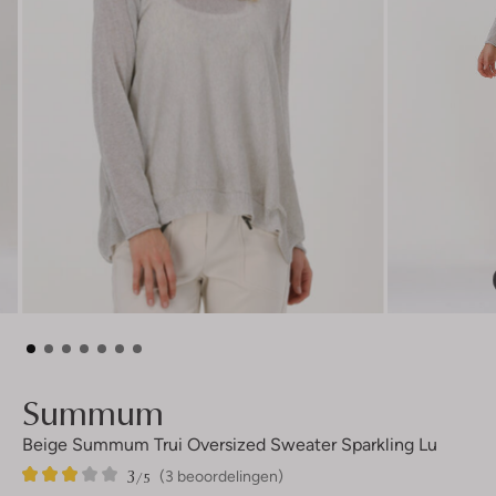
Summum
Beige Summum Trui Oversized Sweater Sparkling Lu
3
3
3
/5
(3 beoordelingen)