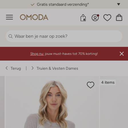
Gratis standaard verzending*
Menu
Shop nu:
jouw must-haves tot 70% korting!
Terug
Truien & Vesten Dames
4 items