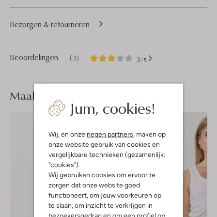
Bezorgen & retourneren
3
3
Beoordelingen
(3)
3
/5
Sterren
Maak je
look compleet
Jum, cookies!
Wij, en onze
negen partners
, maken op
onze website gebruik van cookies en
vergelijkbare technieken (gezamenlijk:
"cookies").
Wij gebruiken cookies om ervoor te
zorgen dat onze website goed
functioneert, om jouw voorkeuren op
te slaan, om inzicht te verkrijgen in
bezoekersgedrag en om een profiel op