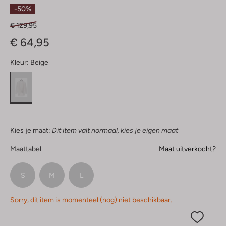
Sterren
-50%
€ 129,95
€ 64,95
Kleur:
Beige
Kies je maat:
Dit item valt normaal, kies je eigen maat
Maattabel
Maat uitverkocht?
S
M
L
Sorry, dit item is momenteel (nog) niet beschikbaar.