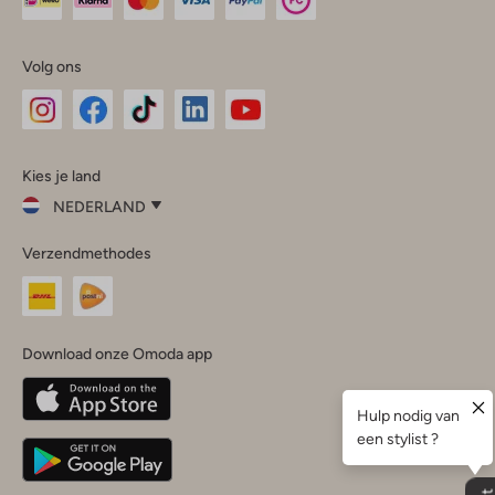
Volg ons
Omoda
Omoda
Omoda
Omoda
Omoda
Kies je land
Instagram
Facebook
TikTok
LinkedIn
YouTube
NEDERLAND
Kies
Verzendmethodes
je
Sluit
land
Nederland
België
(Nederlands)
Download onze Omoda app
Belgique
(Français)
Deutschland