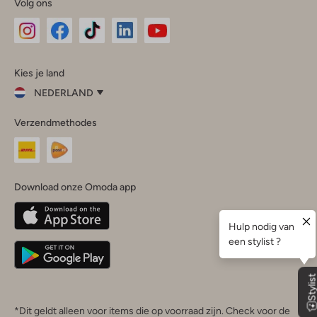
Volg ons
Omoda
Omoda
Omoda
Omoda
Omoda
Kies je land
Instagram
Facebook
TikTok
LinkedIn
YouTube
NEDERLAND
Kies
Verzendmethodes
je
Sluit
land
Nederland
België
(Nederlands)
Download onze Omoda app
Belgique
(Français)
Deutschland
*Dit geldt alleen voor items die op voorraad zijn. Check voor de