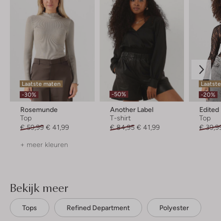
Laatste maten
Laatste
-50%
-30%
-20%
Rosemunde
Another Label
Edited
Top
T-shirt
Top
€ 59,99
€ 41,99
€ 84,95
€ 41,99
€ 39,9
+ meer kleuren
Bekijk meer
Tops
Refined Department
Polyester