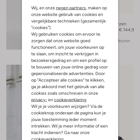
Wij, en onze
negen partners
, maken op
-50%
onze website gebruik van cookies en
Bronx
vergelijkbare technieken (gezamenlijk:
Hoge laarzen
"cookies").
€ 289,99
€ 144,99
Wij gebruiken cookies om ervoor te
zorgen dat onze website goed
+ meer kleuren
Ontdek de look
functioneert, om jouw voorkeuren op
te slaan, om inzicht te verkrijgen in
bezoekersgedrag en om een profiel op
te bouwen van jouw online gedrag voor
gepersonaliseerde advertenties. Door
op "Accepteer alle cookies" te klikken,
ga je akkoord met het gebruik van alle
cookies zoals omschreven in onze
privacy-
en
cookieverklaring
.
Wil je je voorkeuren wijzigen? Via de
cookieknop onderaan de pagina kun je
jouw toestemming ieder moment
intrekken. Wil je meer informatie of een
klacht indienen? Ga naar onze
cookieverklaring
.