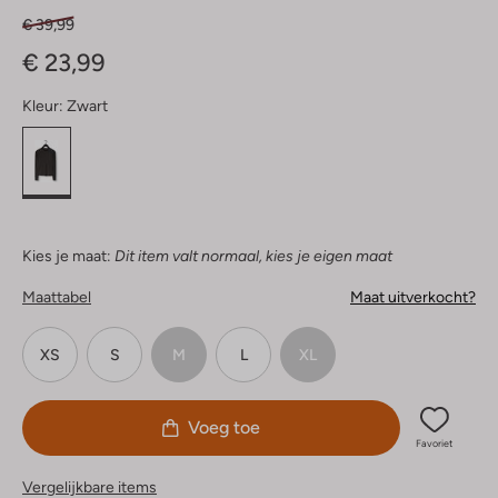
€ 39,99
€ 23,99
Kleur:
Zwart
Kies je maat:
Dit item valt normaal, kies je eigen maat
Maattabel
Maat uitverkocht?
XS
S
M
L
XL
Voeg toe
Favoriet
Vergelijkbare items