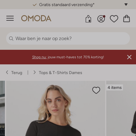
Gratis standaard verzending*
Menu
Shop nu:
jouw must-haves tot 70% korting!
Terug
Tops & T-Shirts Dames
4 items