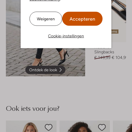
Accepteren
Weigeren
Laatste items
Cookie-instellingen
-30%
Notre-V
Slingbacks
€ 149,99
€ 104,99
Ontdek de look
Ook iets voor jou?