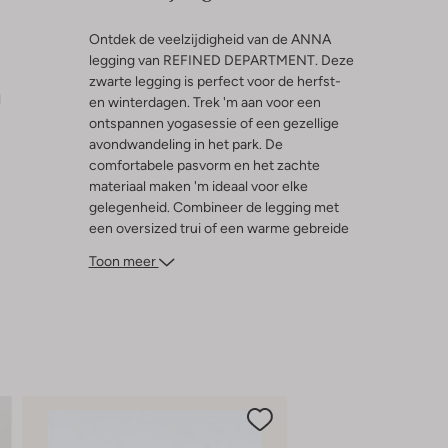
Ontdek de veelzijdigheid van de ANNA
legging van REFINED DEPARTMENT. Deze
zwarte legging is perfect voor de herfst-
l
en winterdagen. Trek 'm aan voor een
ontspannen yogasessie of een gezellige
avondwandeling in het park. De
comfortabele pasvorm en het zachte
materiaal maken 'm ideaal voor elke
gelegenheid. Combineer de legging met
een oversized trui of een warme gebreide
jurk voor een stijlvolle en knusse look. De
Toon meer
ANNA legging is een must-have in je
garderobe en past perfect bij de
seizoensgebonden mode. Voeg een paar
stoere laarzen toe en je bent klaar voor elk
avontuur.