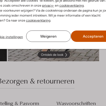
p "Accepteer alle cookies" te klikken, ga je akkoord met het gebruik van 
es zoals omschreven in onze
privacy-
en
cookieverklaring
.
 je voorkeuren wijzigen? Via de cookieknop onderaan de pagina kun je j
mming ieder moment intrekken. Wil je meer informatie of een klacht
nen? Ga naar onze
cookieverklaring
.
Weigeren
Accepteren
kie-instellingen
Ontdek de look
Bezorgen & retourneren
elling & Pasvorm
Wasvoorschriften