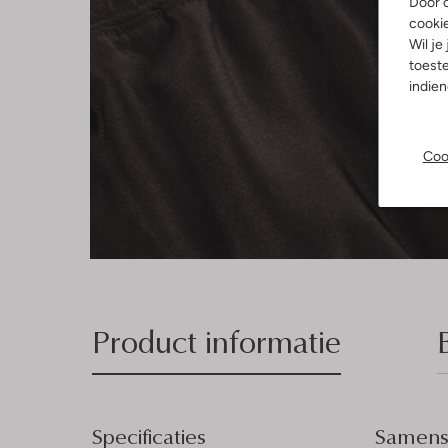
Door o
cooki
Wil je
toeste
indie
Coo
Product informatie
Specificaties
Samenst