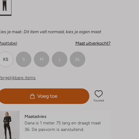
ies je maat:
Dit item valt normaal, kies je eigen maat
Maattabel
Maat uitverkocht?
XS
S
M
L
XL
ergelijkbare items
Voeg toe
Favoriet
Maatadvies
Dana is 1 meter 75 lang en draagt maat
36.
De pasvorm is
aansluitend
.