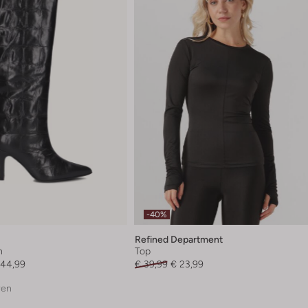
-40%
Refined Department
n
Top
144,99
€ 39,99
€ 23,99
ren