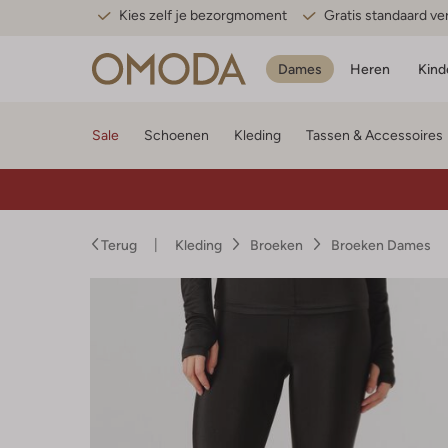
Kies zelf je bezorgmoment
Gratis standaard v
Dames
Heren
Kind
Sale
Schoenen
Kleding
Tassen & Accessoires
Terug
Kleding
Broeken
Broeken Dames