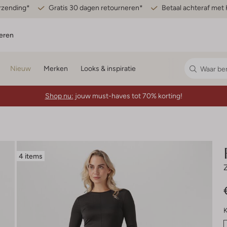
erzending*
Gratis 30 dagen retourneren*
Betaal achteraf met 
eren
Nieuw
Merken
Looks & inspiratie
Shop nu:
jouw must-haves tot 70% korting!
4 items
K