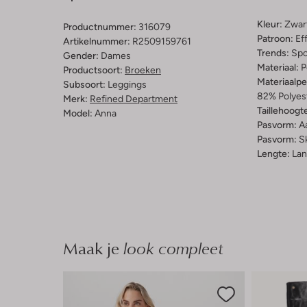
Kleur:
Zwar
Productnummer:
316079
Patroon:
Ef
Artikelnummer:
R2509159761
Trends:
Spo
Gender:
Dames
Materiaal:
P
Productsoort:
Broeken
Materiaalp
Subsoort:
Leggings
82% Polyest
Merk:
Refined Department
Taillehoogt
Model:
Anna
Pasvorm:
A
Pasvorm:
S
Lengte:
Lan
Maak je
look compleet