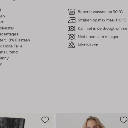
t
Beperkt wassen op 30 °C
fen
Strijken op maximaal 110 °C
rt
olyester
Kan niet in de droogtromme
ercentages:
Niet chemisch reinigen
er; 18% Elastaan
Niet bleken
e:
Hoge Taille
ansluitend
kinny
g