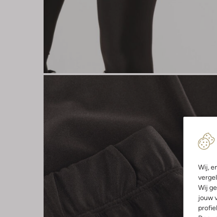
Wij, e
vergel
Wij ge
jouw v
profie