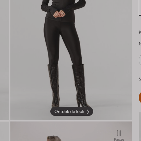
K
V
Ontdek de look
Pauze