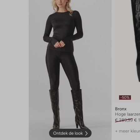
-50%
Bronx
Hoge laarze
€ 289,99
€ 
+ meer kleu
Ontdek de look