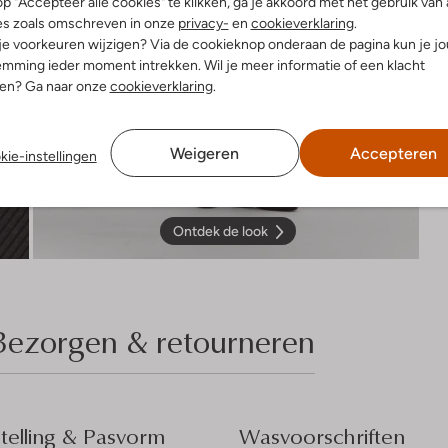
p "Accepteer alle cookies" te klikken, ga je akkoord met het gebruik van 
es zoals omschreven in onze
privacy-
en
cookieverklaring
.
 je voorkeuren wijzigen? Via de cookieknop onderaan de pagina kun je j
mming ieder moment intrekken. Wil je meer informatie of een klacht
nen? Ga naar onze
cookieverklaring
.
Weigeren
Accepteren
kie-instellingen
Ontdek de look
Bezorgen & retourneren
elling & Pasvorm
Wasvoorschriften