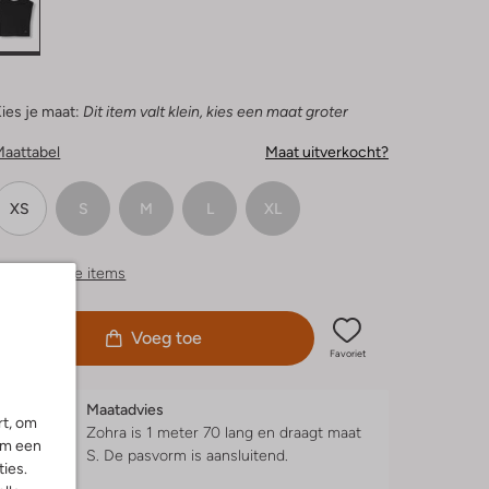
ies je maat:
Dit item valt klein, kies een maat groter
Maattabel
Maat uitverkocht?
XS
S
M
L
XL
ergelijkbare items
Voeg toe
Favoriet
Maatadvies
rt, om
Zohra is 1 meter 70 lang en draagt maat
om een
S.
De pasvorm is
aansluitend
.
ies.