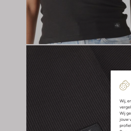
Wij, e
vergel
Wij ge
jouw v
profie