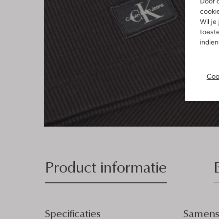
Door o
cooki
Wil je
toeste
indie
Coo
Product informatie
Specificaties
Samenst