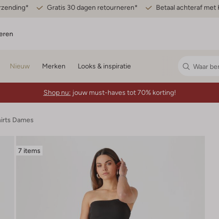
erzending*
Gratis 30 dagen retourneren*
Betaal achteraf met 
eren
Nieuw
Merken
Looks & inspiratie
Shop nu:
jouw must-haves tot 70% korting!
hirts Dames
7 items