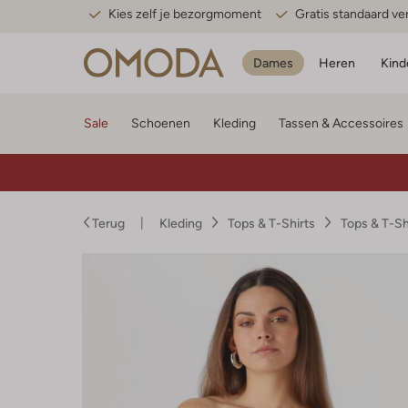
Kies zelf je bezorgmoment
Gratis standaard v
Dames
Heren
Kind
Sale
Schoenen
Kleding
Tassen & Accessoires
Terug
Kleding
Tops & T-Shirts
Tops & T-S