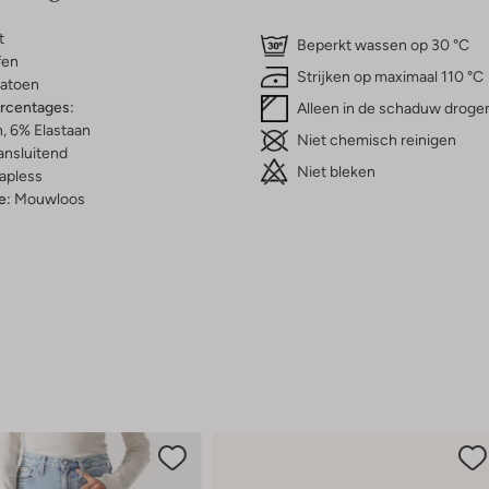
t
Beperkt wassen op 30 °C
fen
Strijken op maximaal 110 °C
atoen
ercentages:
Alleen in de schaduw droge
, 6% Elastaan
Niet chemisch reinigen
ansluitend
Niet bleken
apless
e:
Mouwloos