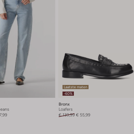
Laatste maten
-60%
Bronx
 jeans
Loafers
7,99
€ 139,99
€ 55,99