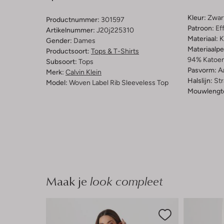
Kleur:
Zwar
Productnummer:
301597
Patroon:
Ef
Artikelnummer:
J20j225310
Materiaal:
K
Gender:
Dames
Materiaalp
Productsoort:
Tops & T-Shirts
94% Katoen
Subsoort:
Tops
Pasvorm:
A
Merk:
Calvin Klein
Halslijn:
Str
Model:
Woven Label Rib Sleeveless Top
Mouwlengt
Maak je
look compleet