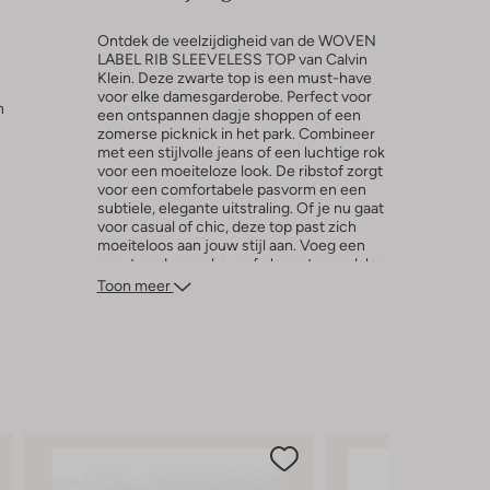
Ontdek de veelzijdigheid van de WOVEN
LABEL RIB SLEEVELESS TOP van Calvin
Klein. Deze zwarte top is een must-have
voor elke damesgarderobe. Perfect voor
n
een ontspannen dagje shoppen of een
zomerse picknick in het park. Combineer
met een stijlvolle jeans of een luchtige rok
voor een moeiteloze look. De ribstof zorgt
voor een comfortabele pasvorm en een
subtiele, elegante uitstraling. Of je nu gaat
voor casual of chic, deze top past zich
moeiteloos aan jouw stijl aan. Voeg een
paar trendy sneakers of elegante sandalen
toe en je bent klaar om te stralen.
Toon meer