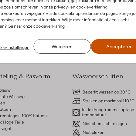
p "Accepteer alle cookies" te klikken, ga je akkoord met het gebruik van 
es zoals omschreven in onze
privacy-
en
cookieverklaring
.
 je voorkeuren wijzigen? Via de cookieknop onderaan de pagina kun je j
dek de look
Ontdek de look
mming ieder moment intrekken. Wil je meer informatie of een klacht
nen? Ga naar onze
cookieverklaring
.
Bezorgen & retourneren
Weigeren
Accepteren
kie-instellingen
elling & Pasvorm
Wasvoorschriften
tblauw
Beperkt wassen op 30 °C
chte Wassing
Strijken op maximaal 110 °C
fen
atoen
In de droogtrommel op lage
temperatuur
ercentages:
100% Katoen
e:
Hoge Taille
Niet chemisch reinigen
raight
Niet bleken