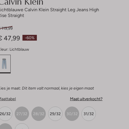
Calvin Klein
Lichtblauwe Calvin Klein Straight Leg Jeans High
Rise Straight
 119,99
€ 47,99
-60%
leur:
Lichtblauw
ies je maat:
Dit item valt normaal, kies je eigen maat
Maattabel
Maat uitverkocht?
26/32
27/32
28/32
29/32
30/32
31/32