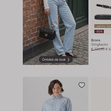
Laatste it
-50%
Bronx
Slingbacks
€ 129,99
€ 6
Ontdek de look