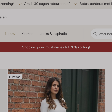
erzending*
Gratis 30 dagen retourneren*
Betaal achteraf met 
eren
Nieuw
Merken
Looks & inspiratie
Shop nu:
jouw must-haves tot 70% korting!
6 items