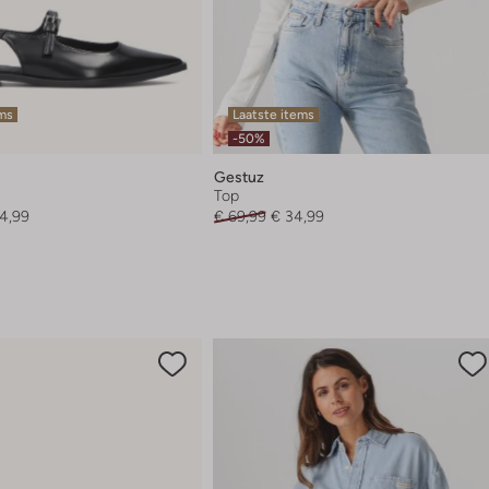
ems
Laatste items
-50%
Gestuz
Top
4,99
€ 69,99
€ 34,99