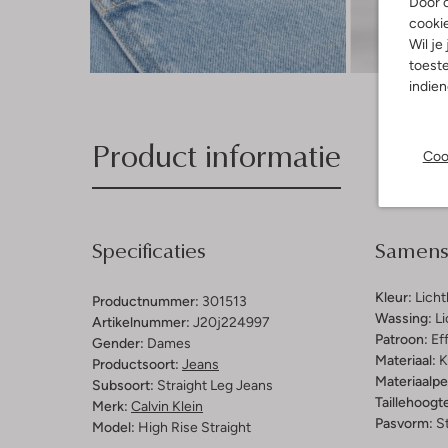
Door o
cooki
Wil je
Ont
toeste
indie
Product informatie
Coo
Specificaties
Samenst
Kleur:
Lich
Productnummer:
301513
Wassing:
Li
Artikelnummer:
J20j224997
Patroon:
Ef
Gender:
Dames
Materiaal:
K
Productsoort:
Jeans
Materiaalp
Subsoort:
Straight Leg Jeans
Taillehoogt
Merk:
Calvin Klein
Pasvorm:
St
Model:
High Rise Straight