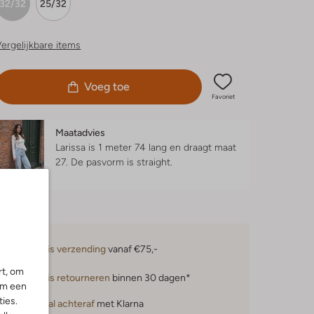
32/32
25/32
ergelijkbare items
Voeg toe
Favoriet
Maatadvies
Larissa is 1 meter 74 lang en draagt maat
27.
De pasvorm is
straight
.
Gratis verzending
vanaf €75,-
rt, om
Gratis retourneren
binnen 30 dagen*
om een
ies.
Betaal achteraf
met Klarna