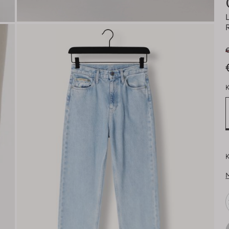
€
K
K