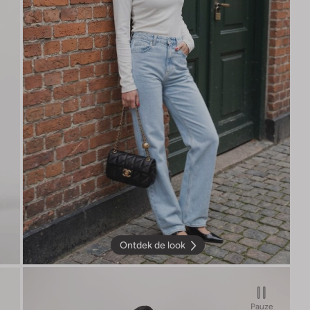
Ontdek de look
Pauze