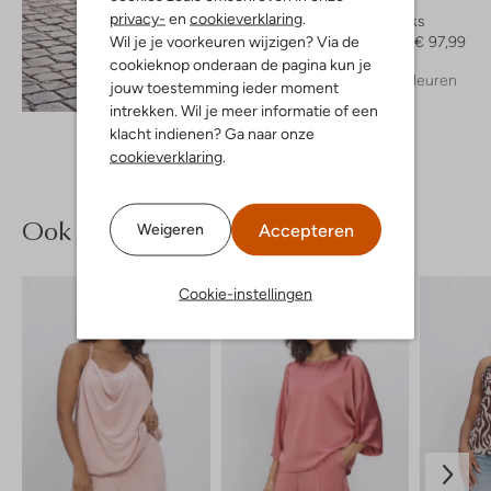
Unisa
privacy-
en
cookieverklaring
.
Slingbacks
Wil je je voorkeuren wijzigen? Via de
€ 139,99
€ 97,99
cookieknop onderaan de pagina kun je
+ meer kleuren
jouw toestemming ieder moment
Ontdek de look
intrekken. Wil je meer informatie of een
klacht indienen? Ga naar onze
cookieverklaring
.
Ook iets voor jou?
Accepteren
Weigeren
Cookie-instellingen