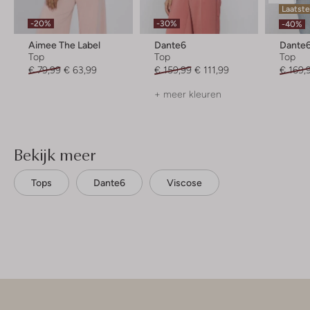
Laatst
-20%
-30%
-40%
Aimee The Label
Dante6
Dante
Top
Top
Top
€ 79,99
€ 63,99
€ 159,99
€ 111,99
€ 169,
+ meer kleuren
Bekijk meer
Tops
Dante6
Viscose