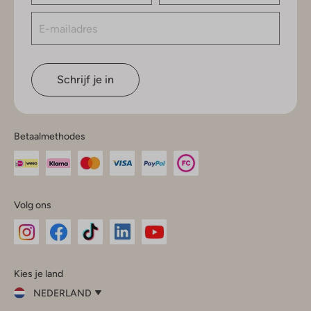
Schrijf je in
Betaalmethodes
Volg ons
Omoda
Omoda
Omoda
Omoda
Omoda
Kies je land
Instagram
Facebook
TikTok
LinkedIn
YouTube
NEDERLAND
Kies