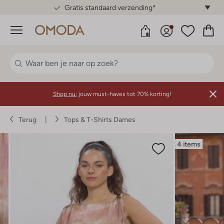
Gratis standaard verzending*
Menu
Shop nu:
jouw must-haves tot 70% korting!
Terug
Tops & T-Shirts Dames
4 items