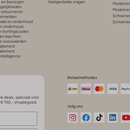
n en bezorgen
Veelgestelde vragen
Modetren
gelijkheden
Modetren
n retourneren
Schoenen
anmelden
aat en onderhoud
Schoenen
en onderhoud
r kortingscodes
en klachten
e voorwaarden
tatement
atement
 Intelligence
Betaalmethodes
e deals, speciaal voor
p € 150,- shoptegoed.
Volg ons
Omoda
Omoda
Omoda
Omoda
Om