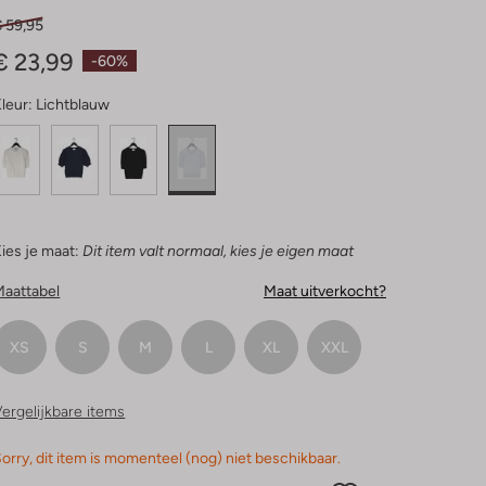
Sterren
€ 59,95
€ 23,99
-60%
leur:
Lichtblauw
ies je maat:
Dit item valt normaal, kies je eigen maat
Maattabel
Maat uitverkocht?
XS
S
M
L
XL
XXL
ergelijkbare items
orry, dit item is momenteel (nog) niet beschikbaar.