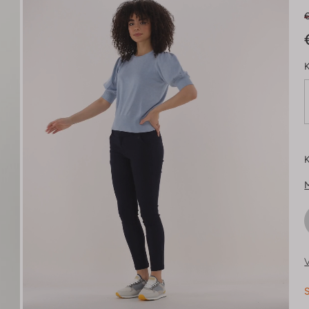
K
K
V
S