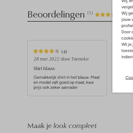
Wij, e
vergel
Beoordelingen
(1)
1
4
Wij ge
4
/5
jouw v
Sterren
profie
Door o
cooki
Wil je
4
toeste
(4)
indie
S
28 mei 2022
door Trieneke
t
Shirt blauw
e
Gemakkelijk shirt in het blauw. Maat
Coo
en model valt goed op maat, kwa
r
prijs ook zeker aanrader
r
e
n
Maak je
look compleet