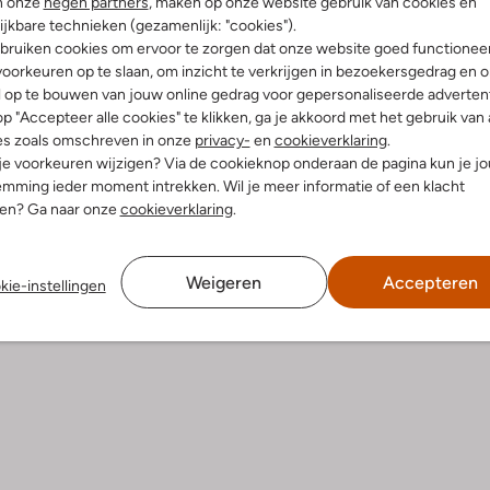
n onze
negen partners
, maken op onze website gebruik van cookies en
ijkbare technieken (gezamenlijk: "cookies").
Product informatie
bruiken cookies om ervoor te zorgen dat onze website goed functionee
oorkeuren op te slaan, om inzicht te verkrijgen in bezoekersgedrag en 
l op te bouwen van jouw online gedrag voor gepersonaliseerde advertent
p "Accepteer alle cookies" te klikken, ga je akkoord met het gebruik van 
es zoals omschreven in onze
privacy-
en
cookieverklaring
.
 je voorkeuren wijzigen? Via de cookieknop onderaan de pagina kun je j
mming ieder moment intrekken. Wil je meer informatie of een klacht
nen? Ga naar onze
cookieverklaring
.
Weigeren
Accepteren
kie-instellingen