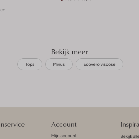
ren
Bekijk meer
Tops
Minus
Ecovero viscose
enservice
Account
Inspira
Mijn account
Bekijk all