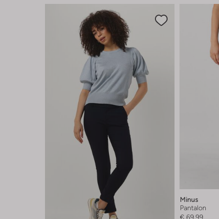
Minus
Pantalon
€ 69,99