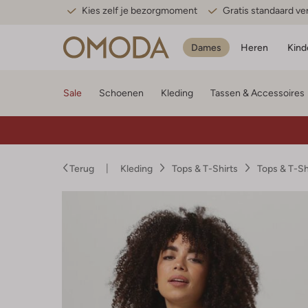
Kies zelf je bezorgmoment
Gratis standaard v
Dames
Heren
Kind
Sale
Schoenen
Kleding
Tassen & Accessoires
Terug
Kleding
Tops & T-Shirts
Tops & T-S