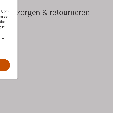
Bezorgen & retourneren
rt, om
om een
ies.
alle
ouw