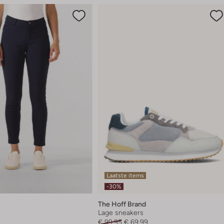
Laatste items
-30%
The Hoff Brand
Lage sneakers
€ 99,95
€ 69,99