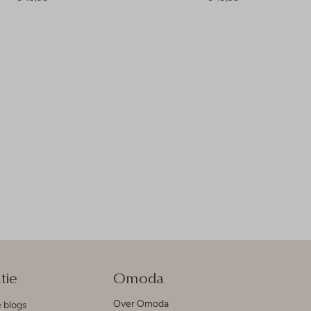
tie
Omoda
Over Omoda
e blogs