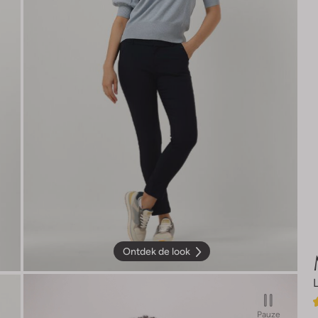
Ontdek de look
Pauze