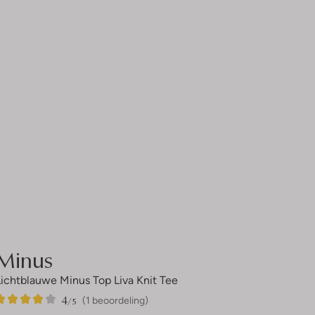
Minus
Lichtblauwe Minus Top Liva Knit Tee
4
1
4
/5
(1 beoordeling)