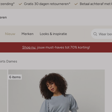
erzending*
Gratis 30 dagen retourneren*
Betaal achteraf met 
eren
Nieuw
Merken
Looks & inspiratie
Shop nu:
jouw must-haves tot 70% korting!
hirts Dames
6 items