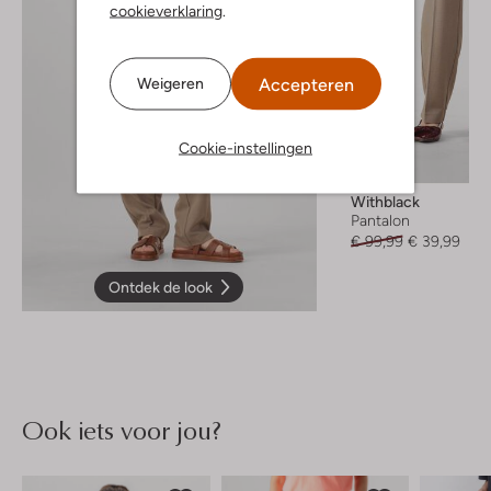
cookieverklaring
.
Accepteren
Weigeren
Cookie-instellingen
-60%
Withblack
Pantalon
€ 99,99
€ 39,99
Ontdek de look
Ook iets voor jou?