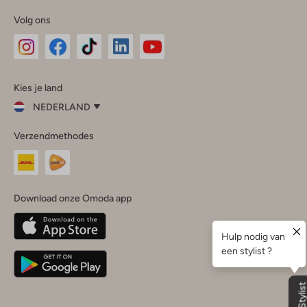
Volg ons
Omoda
Omoda
Omoda
Omoda
Omoda
Kies je land
Instagram
Facebook
TikTok
LinkedIn
YouTube
NEDERLAND
Kies
Verzendmethodes
je
Sluit
land
Nederland
België
(Nederlands)
Download onze Omoda app
Belgique
(Français)
Deutschland