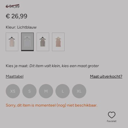
€ 54,99
€ 26,99
Kleur:
Lichtblauw
Kies je maat:
Dit item valt klein, kies een maat groter
Maattabel
Maat uitverkocht?
XS
S
M
L
XL
Sorry, dit item is momenteel (nog) niet beschikbaar.
Favoriet