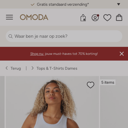
Gratis standaard verzending*
Menu
Shop nu:
jouw must-haves tot 70% korting!
Terug
Tops & T-Shirts Dames
5 items