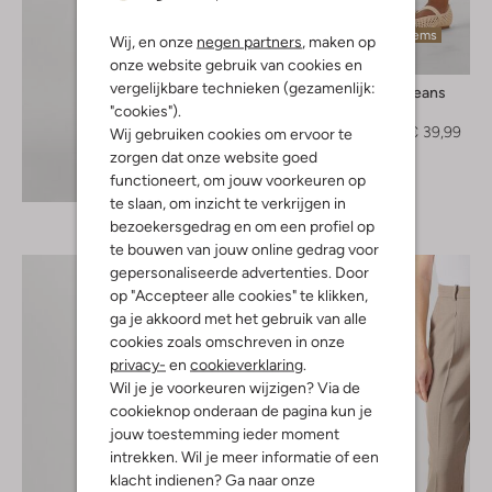
Laatste items
Wij, en onze
negen partners
, maken op
-60%
onze website gebruik van cookies en
vergelijkbare technieken (gezamenlijk:
Abrand Jeans
"cookies").
Minirok
€ 99,99
€ 39,99
Wij gebruiken cookies om ervoor te
zorgen dat onze website goed
Ontdek de look
functioneert, om jouw voorkeuren op
te slaan, om inzicht te verkrijgen in
bezoekersgedrag en om een profiel op
te bouwen van jouw online gedrag voor
gepersonaliseerde advertenties. Door
op "Accepteer alle cookies" te klikken,
ga je akkoord met het gebruik van alle
cookies zoals omschreven in onze
privacy-
en
cookieverklaring
.
Wil je je voorkeuren wijzigen? Via de
cookieknop onderaan de pagina kun je
jouw toestemming ieder moment
intrekken. Wil je meer informatie of een
klacht indienen? Ga naar onze