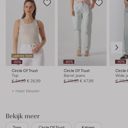
Laatste item
-60%
-50%
-50%
Circle Of Trust
Circle Of Trust
Circle 
Top
Barrel jeans
Wide j
€ 54,99
€ 26,99
€ 119,99
€ 47,99
€ 119,
+ meer kleuren
Bekijk meer
Tops
Circle Of Trust
Katoen