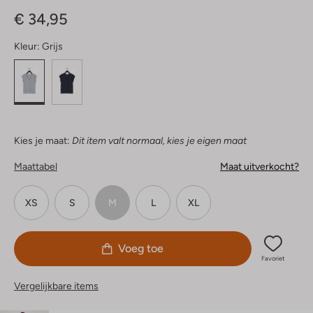
Sterren
€ 34,95
Kleur:
Grijs
Kies je maat:
Dit item valt normaal, kies je eigen maat
Maattabel
Maat uitverkocht?
XS
S
M
L
XL
Voeg toe
Favoriet
Vergelijkbare items