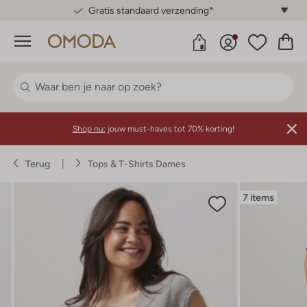
Gratis standaard verzending*
Menu
Shop nu:
jouw must-haves tot 70% korting!
Terug
Tops & T-Shirts Dames
7 items