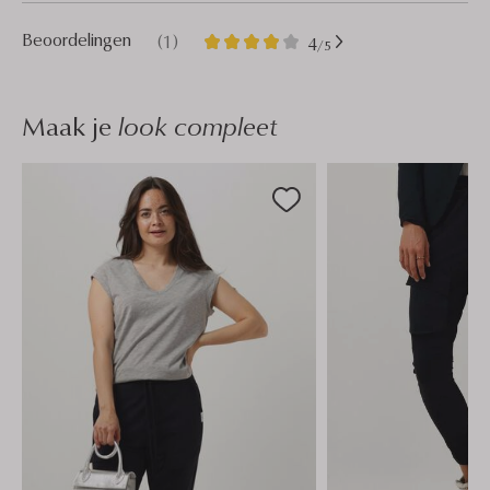
1
4
Beoordelingen
(1)
4
/5
Sterren
Maak je
look compleet