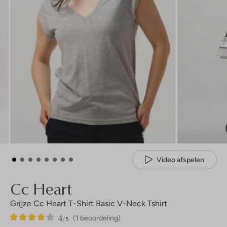
Video afspelen
Cc Heart
Grijze Cc Heart T-Shirt Basic V-Neck Tshirt
4
1
4
/5
(1 beoordeling)