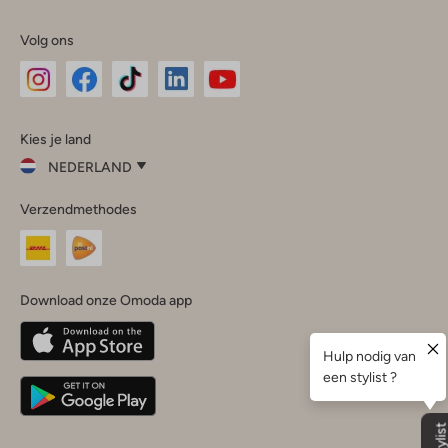
Volg ons
Omoda
Omoda
Omoda
Omoda
Omoda
Kies je land
Instagram
Facebook
TikTok
LinkedIn
YouTube
NEDERLAND
Kies
Verzendmethodes
je
Sluit
land
Nederland
België
(Nederlands)
Download onze Omoda app
Belgique
(Français)
Deutschland