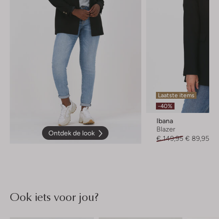
Laatste items
-40%
Ibana
Blazer
Ontdek de look
€ 149,95
€ 89,95
Ook iets voor jou?