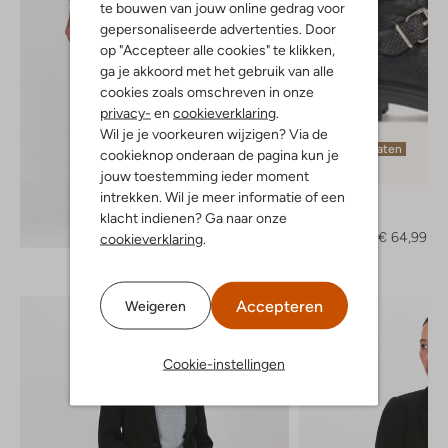
te bouwen van jouw online gedrag voor
gepersonaliseerde advertenties. Door
op "Accepteer alle cookies" te klikken,
ga je akkoord met het gebruik van alle
cookies zoals omschreven in onze
privacy-
en
cookieverklaring
.
Wil je je voorkeuren wijzigen? Via de
Laatste maten
cookieknop onderaan de pagina kun je
-50%
jouw toestemming ieder moment
intrekken. Wil je meer informatie of een
Omoda
klacht indienen? Ga naar onze
Boots
Ontdek de look
€ 129,95
€ 64,99
cookieverklaring
.
Accepteren
Weigeren
Cookie-instellingen