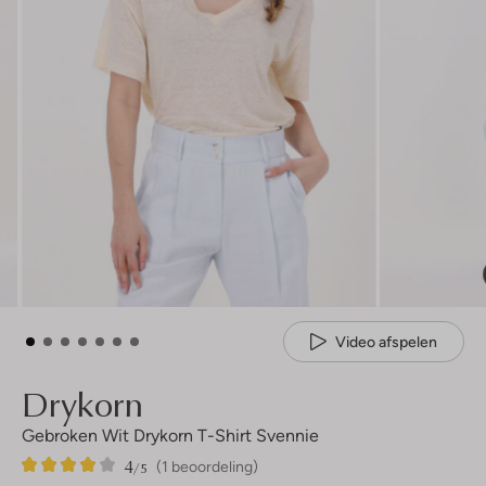
Video afspelen
Drykorn
Gebroken Wit Drykorn T-Shirt Svennie
4
1
4
/5
(1 beoordeling)