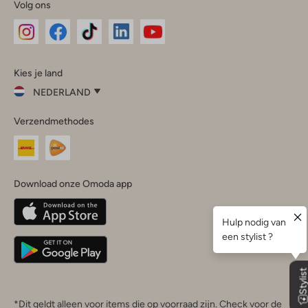
Volg ons
Omoda
Omoda
Omoda
Omoda
Omoda
Kies je land
Instagram
Facebook
TikTok
LinkedIn
YouTube
NEDERLAND
Kies
Verzendmethodes
je
Sluit
land
Nederland
België
(Nederlands)
Download onze Omoda app
Belgique
(Français)
Deutschland
*Dit geldt alleen voor items die op voorraad zijn. Check voor de