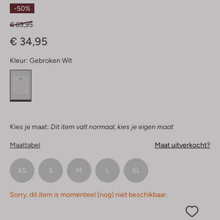
Sterren
-50%
€ 69,95
€ 34,95
Kleur:
Gebroken Wit
Kies je maat:
Dit item valt normaal, kies je eigen maat
Maattabel
Maat uitverkocht?
XS
S
M
L
XL
Sorry, dit item is momenteel (nog) niet beschikbaar.