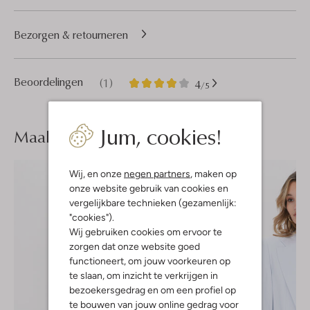
Bezorgen & retourneren
1
4
Beoordelingen
(1)
4
/5
Sterren
Jum, cookies!
Maak je
look compleet
Wij, en onze
negen partners
, maken op
onze website gebruik van cookies en
vergelijkbare technieken (gezamenlijk:
"cookies").
Wij gebruiken cookies om ervoor te
zorgen dat onze website goed
functioneert, om jouw voorkeuren op
te slaan, om inzicht te verkrijgen in
bezoekersgedrag en om een profiel op
te bouwen van jouw online gedrag voor