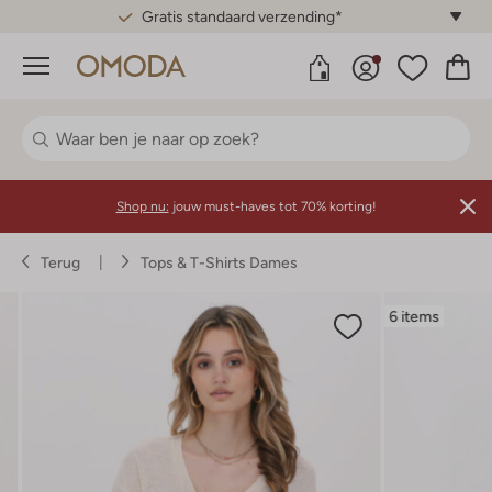
Gratis standaard verzending*
Menu
Shop nu:
jouw must-haves tot 70% korting!
Terug
Tops & T-Shirts Dames
6 items