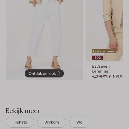
Laatste items
-50%
Est'seven
Leren jas
Ontdek de look
€ 219,95
€ 109,99
Bekijk meer
T-shirts
Drykorn
Wol