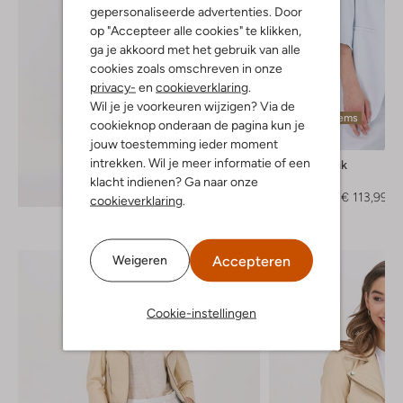
gepersonaliseerde advertenties. Door
op "Accepteer alle cookies" te klikken,
ga je akkoord met het gebruik van alle
cookies zoals omschreven in onze
privacy-
en
cookieverklaring
.
Wil je je voorkeuren wijzigen? Via de
Laatste items
cookieknop onderaan de pagina kun je
-40%
jouw toestemming ieder moment
intrekken. Wil je meer informatie of een
Penn & Ink
Blazer
klacht indienen? Ga naar onze
Ontdek de look
€ 189,95
€ 113,99
cookieverklaring
.
Accepteren
Weigeren
Cookie-instellingen