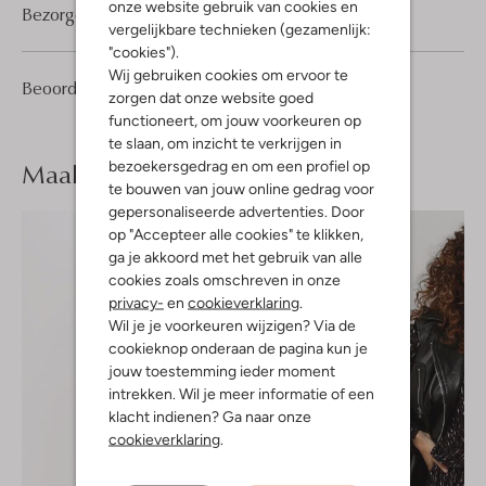
onze website gebruik van cookies en
Bezorgen & retourneren
vergelijkbare technieken (gezamenlijk:
"cookies").
Wij gebruiken cookies om ervoor te
1
1
Beoordelingen
(1)
1
/5
zorgen dat onze website goed
Ster
functioneert, om jouw voorkeuren op
te slaan, om inzicht te verkrijgen in
Maak je
look compleet
bezoekersgedrag en om een profiel op
te bouwen van jouw online gedrag voor
gepersonaliseerde advertenties. Door
op "Accepteer alle cookies" te klikken,
ga je akkoord met het gebruik van alle
cookies zoals omschreven in onze
privacy-
en
cookieverklaring
.
Wil je je voorkeuren wijzigen? Via de
cookieknop onderaan de pagina kun je
jouw toestemming ieder moment
intrekken. Wil je meer informatie of een
klacht indienen? Ga naar onze
cookieverklaring
.