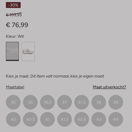
Ster
-30%
€ 109,95
€ 76,99
Kleur:
Wit
Kies je maat:
Dit item valt normaal, kies je eigen maat
Maattabel
Maat uitverkocht?
35
36
36,5
37
37,5
38
39
40
40,5
41
41,5
42,5
43
44