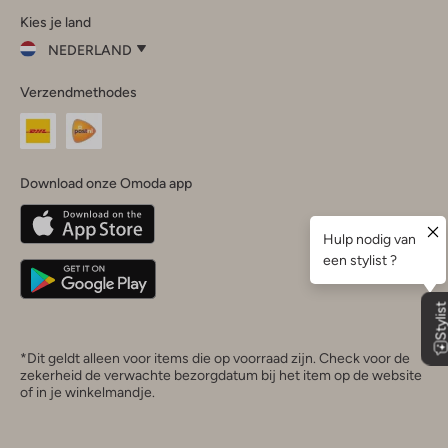
Kies je land
Instagram
Facebook
TikTok
LinkedIn
YouTube
NEDERLAND
Kies
Verzendmethodes
je
Sluit
land
Nederland
België
(Nederlands)
Download onze Omoda app
Belgique
(Français)
Deutschland
*Dit geldt alleen voor items die op voorraad zijn. Check voor de
zekerheid de verwachte bezorgdatum bij het item op de website
of in je winkelmandje.