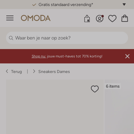
Gratis standaard verzending*
Menu
Shop nu:
jouw must-haves tot 70% korting!
Terug
Sneakers Dames
6 items