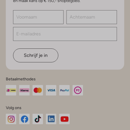
en maak kans op € 150,- shoptegoed.
Schrijf je in
Betaalmethodes
Volg ons
Omoda
Omoda
Omoda
Omoda
Omoda