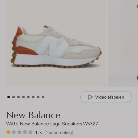
Video afspelen
New Balance
Witte New Balance Lage Sneakers Ws327
1
1
1
/5
(1 beoordeling)