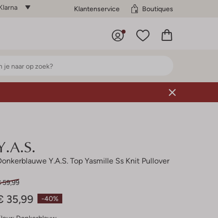
Klarna
Klantenservice
Boutiques
Y.a.s.
Donkerblauwe Y.a.s. Top Yasmille Ss Knit Pullover
€ 59,99
€ 35,99
-40%