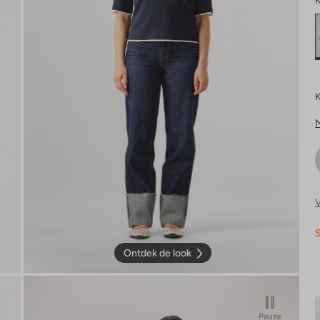
K
K
V
S
Ontdek de look
Pauze