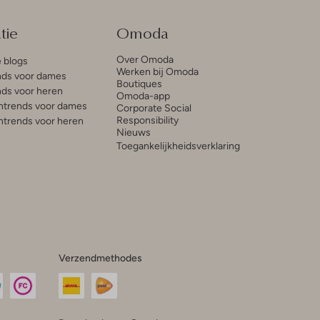
tie
Omoda
Over Omoda
e blogs
Werken bij Omoda
ds voor dames
Boutiques
ds voor heren
Omoda-app
trends voor dames
Corporate Social
Responsibility
trends voor heren
Nieuws
Toegankelijkheidsverklaring
Verzendmethodes