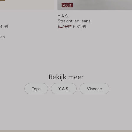
-60%
Y.a.s.
Straight leg jeans
4,99
€ 79,99
€ 31,99
ren
Bekijk meer
Tops
Y.a.s.
Viscose