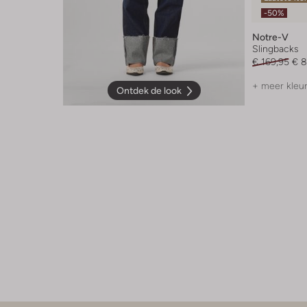
-50%
Notre-V
Slingbacks
€ 169,95
€ 8
+ meer kleu
Ontdek de look