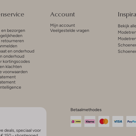
enservice
Account
Inspira
Mijn account
Bekijk all
n en bezorgen
Veelgestelde vragen
Modetren
gelijkheden
Modetren
n retourneren
Schoenen
anmelden
aat en onderhoud
Schoenen
en onderhoud
r kortingscodes
en klachten
e voorwaarden
tatement
atement
 Intelligence
Betaalmethodes
e deals, speciaal voor
p € 150,- shoptegoed.