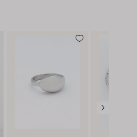
klaar om de dag stijlvol tegemoet te
treden.