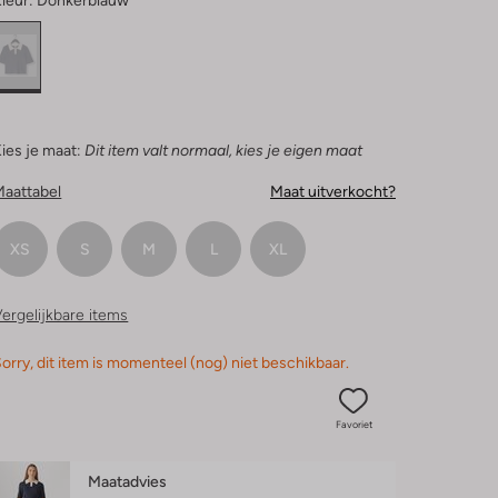
leur:
Donkerblauw
ies je maat:
Dit item valt normaal, kies je eigen maat
Maattabel
Maat uitverkocht?
XS
S
M
L
XL
ergelijkbare items
orry, dit item is momenteel (nog) niet beschikbaar.
Favoriet
Maatadvies