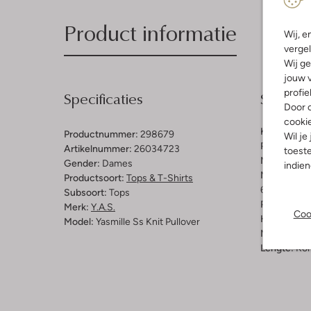
Product informatie
Wij, e
vergel
Wij ge
jouw v
profie
Specificaties
Samenst
Door o
cooki
Kleur:
Donk
Productnummer:
298679
Wil je
Patroon:
Ef
Artikelnummer:
26034723
toeste
Materiaal:
V
Gender:
Dames
indie
Materiaalp
Productsoort:
Tops & T-Shirts
65% Viscos
Subsoort:
Tops
Pasvorm:
Re
Merk:
Y.a.s.
Coo
Halslijn:
Kr
Model:
Yasmille Ss Knit Pullover
Mouwlengt
Lengte:
Kor