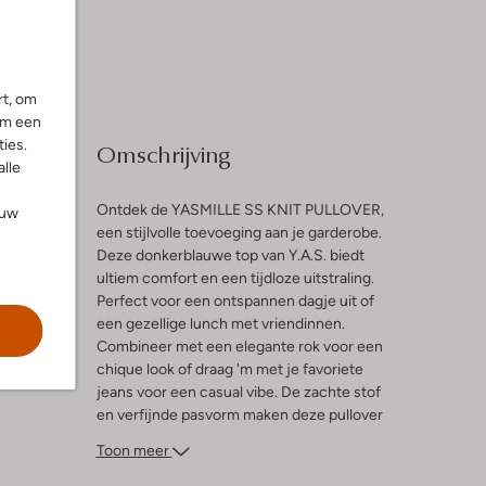
rt, om
om een
ies.
Omschrijving
alle
Ontdek de YASMILLE SS KNIT PULLOVER,
ouw
een stijlvolle toevoeging aan je garderobe.
Deze donkerblauwe top van Y.A.S. biedt
l
ultiem comfort en een tijdloze uitstraling.
Perfect voor een ontspannen dagje uit of
een gezellige lunch met vriendinnen.
Combineer met een elegante rok voor een
chique look of draag 'm met je favoriete
jeans voor een casual vibe. De zachte stof
en verfijnde pasvorm maken deze pullover
een must-have voor elke dame die houdt
Toon meer
van moeiteloze stijl. Voeg een paar
opvallende accessoires toe en je bent