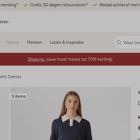
erzending*
Gratis 30 dagen retourneren*
Betaal achteraf met 
eren
Nieuw
Merken
Looks & inspiratie
Shop nu:
jouw must-haves tot 70% korting!
hirts Dames
5 items