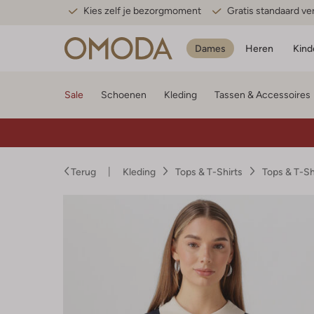
Kies zelf je bezorgmoment
Gratis standaard v
Dames
Heren
Kind
Sale
Schoenen
Kleding
Tassen & Accessoires
Terug
Kleding
Tops & T-Shirts
Tops & T-S