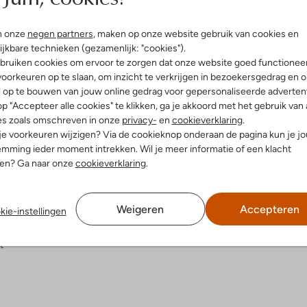
Bezorgen & retourneren
n onze
negen partners
, maken op onze website gebruik van cookies en
ijkbare technieken (gezamenlijk: "cookies").
bruiken cookies om ervoor te zorgen dat onze website goed functionee
oorkeuren op te slaan, om inzicht te verkrijgen in bezoekersgedrag en 
l op te bouwen van jouw online gedrag voor gepersonaliseerde advertent
elling & Pasvorm
Wasvoorschriften
p "Accepteer alle cookies" te klikken, ga je akkoord met het gebruik van 
es zoals omschreven in onze
privacy-
en
cookieverklaring
.
erblauw
Alleen handwassen
 je voorkeuren wijzigen? Via de cookieknop onderaan de pagina kun je j
fen
mming ieder moment intrekken. Wil je meer informatie of een klacht
Strijken op maximaal 110 °C
iscose
nen? Ga naar onze
cookieverklaring
.
ercentages:
Kan niet in de droogtromme
e, 35% Nylon
Alleen liggend drogen
gular Fit
Weigeren
Accepteren
kie-instellingen
Niet chemisch reinigen
aag
e:
Driekwart Mouw
Niet bleken
t