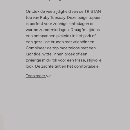
Ontdek de veelzijdigheid van de TRISTAN
top van Ruby Tuesday. Deze beige topper
is perfect voor zonnige lentedagen en
l
warme zomermiddagen. Draag 'm tijdens
een ontspannen picknick in het park of
een gezellige brunch met vriendinnen.
Combineer de top moeiteloos met een
luchtige, witte linnen broek of een
zwierige midi-rok voor een frisse, stijlvolle
look. De zachte tint en het comfortabele
design maken deze top een favoriet in je
Toon meer
garderobe. Laat je inspireren door de
eenvoud en elegantie van de TRISTAN en
geniet van de zonnige dagen in stijl.