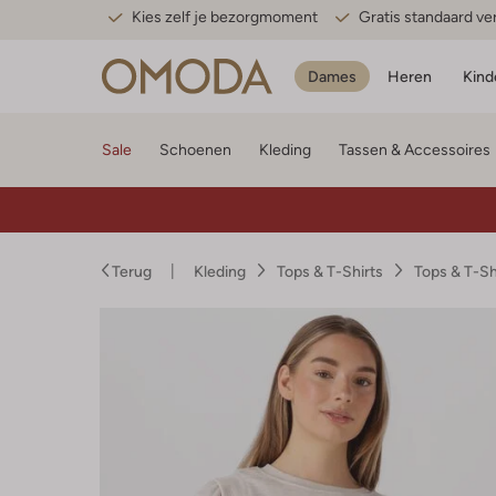
Kies zelf je bezorgmoment
Gratis standaard v
Dames
Heren
Kind
Sale
Schoenen
Kleding
Tassen & Accessoires
Terug
Kleding
Tops & T-Shirts
Tops & T-S