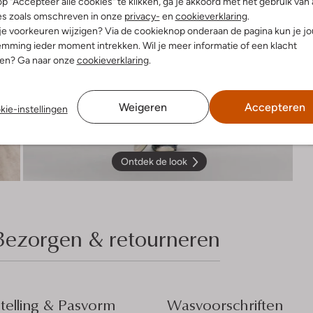
p "Accepteer alle cookies" te klikken, ga je akkoord met het gebruik van 
es zoals omschreven in onze
privacy-
en
cookieverklaring
.
 je voorkeuren wijzigen? Via de cookieknop onderaan de pagina kun je j
mming ieder moment intrekken. Wil je meer informatie of een klacht
nen? Ga naar onze
cookieverklaring
.
Weigeren
Accepteren
kie-instellingen
Ontdek de look
Bezorgen & retourneren
elling & Pasvorm
Wasvoorschriften