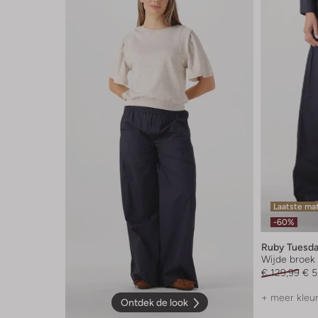
Laatste ma
-60%
Ruby Tuesd
Wijde broek
€ 129,99
€ 5
+ meer kleu
Ontdek de look