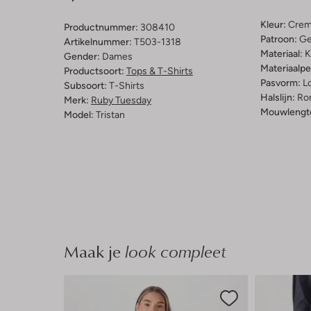
Kleur:
Cre
Productnummer:
308410
Patroon:
Ge
Artikelnummer:
T503-1318
Materiaal:
K
Gender:
Dames
Materiaalp
Productsoort:
Tops & T-Shirts
Pasvorm:
L
Subsoort:
T-Shirts
Halslijn:
Ro
Merk:
Ruby Tuesday
Mouwlengt
Model:
Tristan
Maak je
look compleet