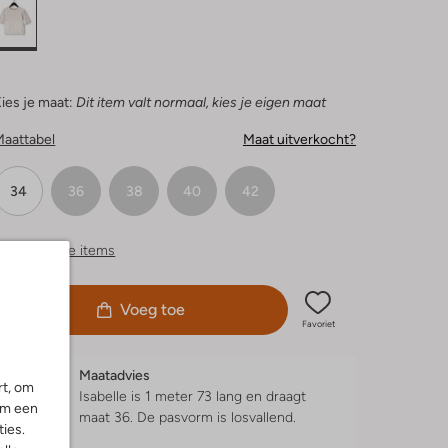
ies je maat:
Dit item valt normaal, kies je eigen maat
Maattabel
Maat uitverkocht?
34
36
38
40
42
ergelijkbare items
Voeg toe
Favoriet
Maatadvies
rt, om
Isabelle is 1 meter 73 lang en draagt
om een
maat 36.
De pasvorm is
losvallend
.
ies.