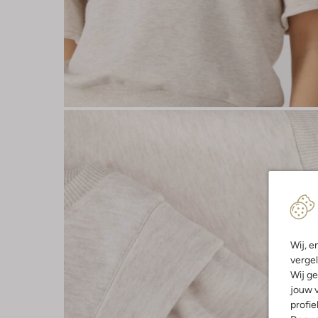
Wij, e
vergel
Wij ge
jouw v
profie