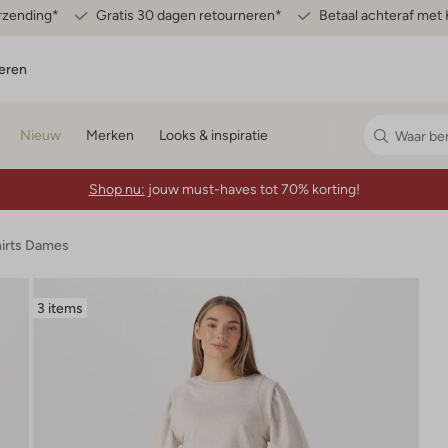
erzending*
Gratis 30 dagen retourneren*
Betaal achteraf met 
eren
Nieuw
Merken
Looks & inspiratie
Shop nu:
jouw must-haves tot 70% korting!
hirts Dames
3 items