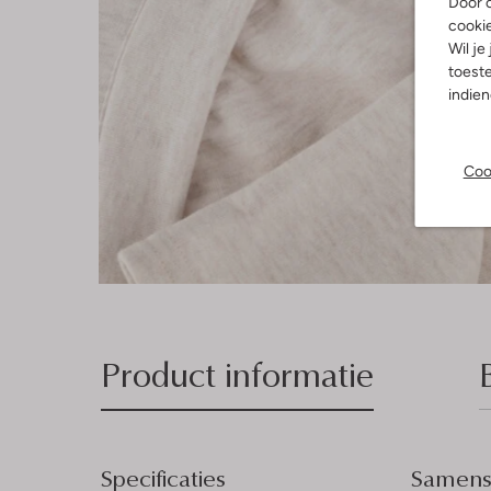
Door o
cooki
Wil je
toeste
indie
Coo
Product informatie
Specificaties
Samenst