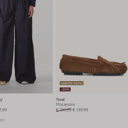
ten
Laatste items
-30%
ay
Toral
Mocassins
1,99
€ 199,99
€ 139,99
ren