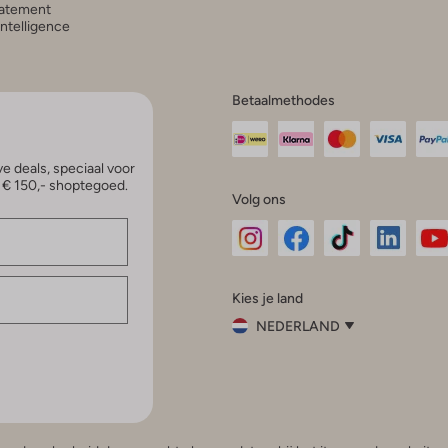
atement
 Intelligence
Betaalmethodes
e deals, speciaal voor
p € 150,- shoptegoed.
Volg ons
Omoda
Omoda
Omoda
Omoda
Om
Kies je land
Instagram
Facebook
TikTok
LinkedI
Yo
NEDERLAND
Kies
je
Sluit
land
Nederland
België
(Nederlands)