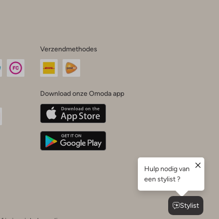
Verzendmethodes
Download onze Omoda app
oda
n
uTube