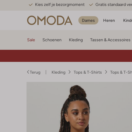
Kies zelf je bezorgmoment
Gratis standaard v
Dames
Heren
Kind
Sale
Schoenen
Kleding
Tassen & Accessoires
Terug
Kleding
Tops & T-Shirts
Tops & T-S