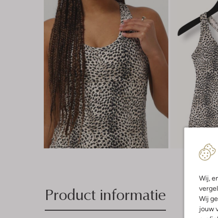
Wij, e
Product informatie
vergel
Wij ge
jouw v