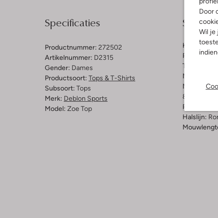
profie
Door o
Specificaties
Samenst
cooki
Wil je
toeste
Kleur:
Bruin
Productnummer:
272502
indie
Patroon:
Di
Artikelnummer:
D2315
Trends:
Spo
Gender:
Dames
Materiaal:
P
Productsoort:
Tops & T-Shirts
Materiaalp
Coo
Subsoort:
Tops
84% Polyest
Merk:
Deblon Sports
Pasvorm:
Re
Model:
Zoe Top
Halslijn:
Ro
Mouwlengt