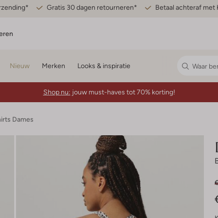
erzending*
Gratis 30 dagen retourneren*
Betaal achteraf met 
eren
Nieuw
Merken
Looks & inspiratie
Shop nu:
jouw must-haves tot 70% korting!
hirts Dames