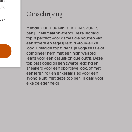
ies.
alle
Omschrijving
ouw
Met de ZOE TOP van DEBLON SPORTS
ben jij helemaal on-trend! Deze leopard
top is perfect voor dames die houden van
een stoere en tegelijkertijd vrouwelijke
l
look. Draag de top tijdens je yoga sessie of
combineer hem met een high waisted
n
jeans voor een casual-chique outfit. Deze
top past goed bij een zwarte legging en
sneakers voor een sportieve look, of met
een leren rok en enkellaarsjes voor een
avondje uit. Met deze top ben jij klaar voor
elke gelegenheid!