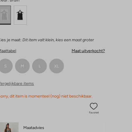
leur:
Bruin
ies je maat:
Dit item valt klein, kies een maat groter
Maattabel
Maat uitverkocht?
S
M
L
XL
ergelijkbare items
orry, dit item is momenteel (nog) niet beschikbaar.
Favoriet
Maatadvies