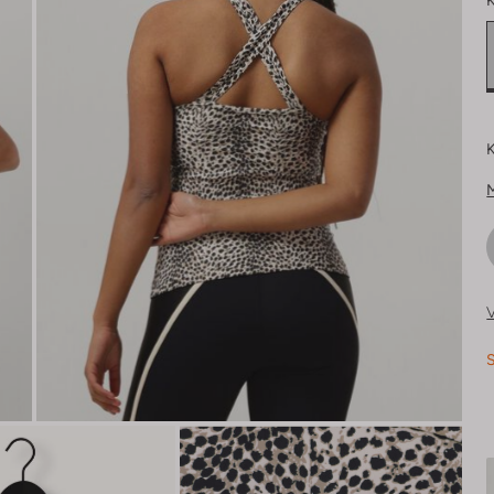
K
K
V
S