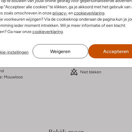
l op te bouwen van jouw online gedrag voor gepersonaliseerde advertent
p "Accepteer alle cookies" te klikken, ga je akkoord met het gebruik van 
elling & Pasvorm
Wasvoorschriften
es zoals omschreven in onze
privacy-
en
cookieverklaring
.
 je voorkeuren wijzigen? Via de cookieknop onderaan de pagina kun je j
mming ieder moment intrekken. Wil je meer informatie of een klacht
Beperkt wassen op 30 °C
nen? Ga naar onze
cookieverklaring
.
erenprint
Strijken op maximaal 110 °C
rt
olyester
Kan niet in de droogtromme
Weigeren
Accepteren
ercentages:
kie-instellingen
Alleen in de schaduw droge
er, 16% Elastaan
Niet chemisch reinigen
gular Fit
nd
Niet bleken
e:
Mouwloos
Bekijk meer