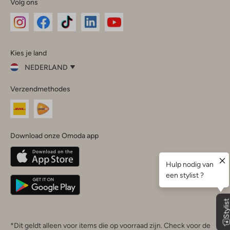
Volg ons
Omoda
Omoda
Omoda
Omoda
Omoda
Kies je land
Instagram
Facebook
TikTok
LinkedIn
YouTube
NEDERLAND
Kies
Verzendmethodes
je
Sluit
land
Nederland
België
(Nederlands)
Download onze Omoda app
Belgique
(Français)
Deutschland
*Dit geldt alleen voor items die op voorraad zijn. Check voor de