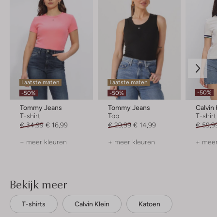
Laatste maten
Laatste maten
-50%
-50%
-50%
Tommy Jeans
Tommy Jeans
Calvin 
T-shirt
Top
T-shirt
€ 34,99
€ 16,99
€ 29,99
€ 14,99
€ 59,9
+ meer kleuren
+ meer kleuren
+ meer
Bekijk meer
T-shirts
Calvin Klein
Katoen