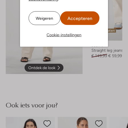
Accepteren
Weigeren
Laatste maten
Cookie-instellingen
-60%
Josh V
Straight leg jeans
€ 149,99
€ 59,99
Ontdek de look
Ook iets voor jou?