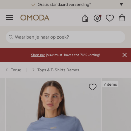
Gratis standaard verzending*
Menu
Shop nu:
jouw must-haves tot 70% korting!
Terug
Tops & T-Shirts Dames
7 items