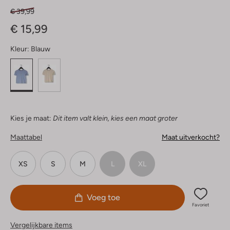
€ 39,99
€ 15,99
Kleur:
Blauw
Kies je maat:
Dit item valt klein, kies een maat groter
Maattabel
Maat uitverkocht?
XS
S
M
L
XL
Voeg toe
Favoriet
Vergelijkbare items