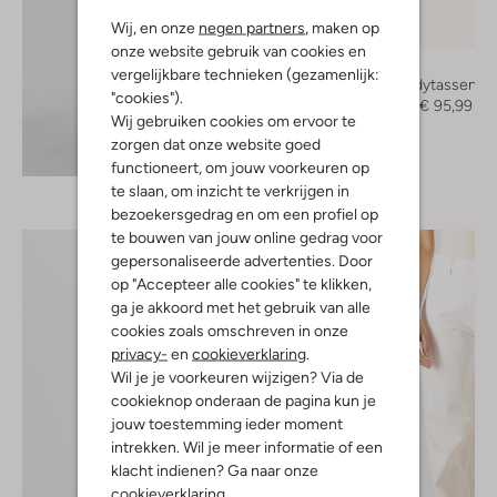
Wij, en onze
negen partners
, maken op
-40%
onze website gebruik van cookies en
Núnoo
vergelijkbare technieken (gezamenlijk:
Crossbodytassen
"cookies").
€ 159,99
€ 95,99
Wij gebruiken cookies om ervoor te
zorgen dat onze website goed
Ontdek de look
functioneert, om jouw voorkeuren op
te slaan, om inzicht te verkrijgen in
bezoekersgedrag en om een profiel op
te bouwen van jouw online gedrag voor
gepersonaliseerde advertenties. Door
op "Accepteer alle cookies" te klikken,
ga je akkoord met het gebruik van alle
cookies zoals omschreven in onze
privacy-
en
cookieverklaring
.
Wil je je voorkeuren wijzigen? Via de
cookieknop onderaan de pagina kun je
jouw toestemming ieder moment
intrekken. Wil je meer informatie of een
klacht indienen? Ga naar onze
cookieverklaring
.