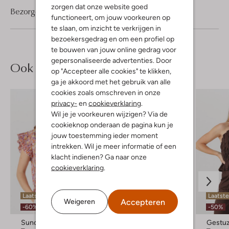
zorgen dat onze website goed
Bezorgen & retourneren
functioneert, om jouw voorkeuren op
te slaan, om inzicht te verkrijgen in
bezoekersgedrag en om een profiel op
te bouwen van jouw online gedrag voor
gepersonaliseerde advertenties. Door
Ook iets voor jou?
op "Accepteer alle cookies" te klikken,
ga je akkoord met het gebruik van alle
cookies zoals omschreven in onze
privacy-
en
cookieverklaring
.
Wil je je voorkeuren wijzigen? Via de
cookieknop onderaan de pagina kun je
jouw toestemming ieder moment
intrekken. Wil je meer informatie of een
klacht indienen? Ga naar onze
cookieverklaring
.
Laatste items
Laatste maten
Laatste
Accepteren
Weigeren
-60%
-50%
Suncoo
Mos Mosh
Gestu