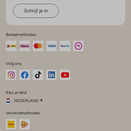
Schrijf je in
Betaalmethodes
Volg ons
Omoda
Omoda
Omoda
Omoda
Omoda
Kies je land
Instagram
Facebook
TikTok
LinkedIn
YouTube
NEDERLAND
Kies
Verzendmethodes
je
Sluit
land
Nederland