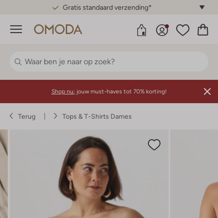
Gratis standaard verzending*
Menu
Shop nu:
jouw must-haves tot 70% korting!
Terug
Tops & T-Shirts Dames