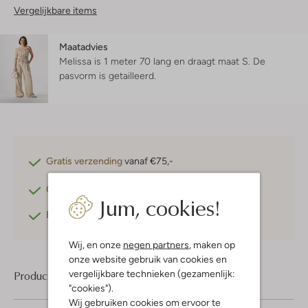
Vergelijkbare items
Maatadvies
Melissa is 1 meter 70 lang en draagt maat S.
De
pasvorm is
getailleerd
.
Gratis verzending
vanaf €75,-
Gratis retourneren
binnen 30 dagen*
Jum, cookies!
Betaal achteraf
met Klarna
Wij, en onze
negen partners
, maken op
onze website gebruik van cookies en
vergelijkbare technieken (gezamenlijk:
Product informatie
"cookies").
Wij gebruiken cookies om ervoor te