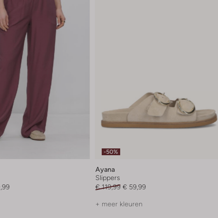
-50%
Ayana
Slippers
,99
€ 119,99
€ 59,99
+ meer kleuren