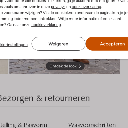
p "Accepteer alle cookies" te klikken, ga je akkoord met het gebruik van 
es zoals omschreven in onze
privacy-
en
cookieverklaring
.
 je voorkeuren wijzigen? Via de cookieknop onderaan de pagina kun je j
mming ieder moment intrekken. Wil je meer informatie of een klacht
nen? Ga naar onze
cookieverklaring
.
Weigeren
Accepteren
kie-instellingen
Ontdek de look
Bezorgen & retourneren
elling & Pasvorm
Wasvoorschriften