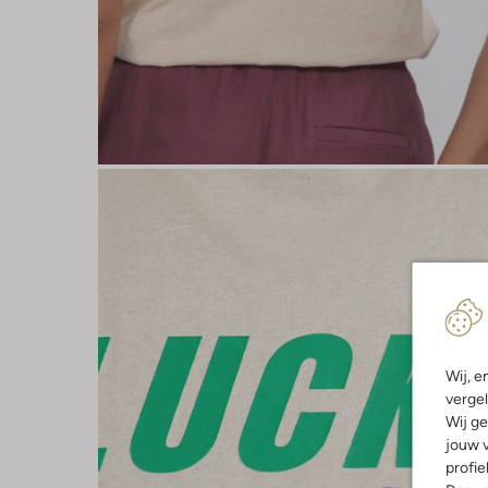
Wij, e
vergel
Wij ge
jouw v
profie