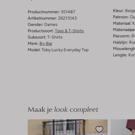
Kleur:
Beig
Productnummer:
351487
Patroon:
Ge
Artikelnummer:
26211043
Materiaal:
K
Gender:
Dames
Materiaalp
Productsoort:
Tops & T-Shirts
Pasvorm:
Re
Subsoort:
T-Shirts
Halslijn:
Ro
Merk:
By-Bar
Mouwlengt
Model:
Toby Lucky Everyday Top
Lengte:
Kor
Maak je
look compleet