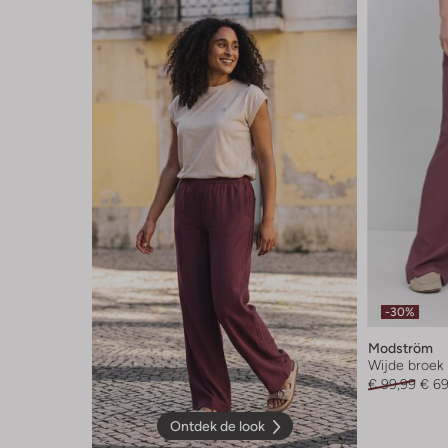
-30%
Modström
Wijde broek
€ 99,99
€ 69
Ontdek de look