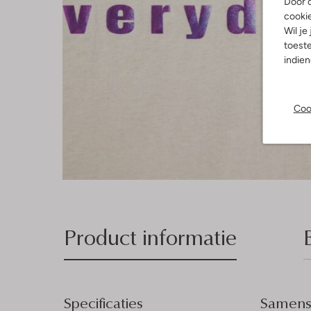
Door o
cooki
Wil je
toeste
indie
Coo
Product informatie
Specificaties
Samenst