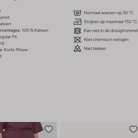
e
Normaal wassen op 30 °C
print
Strijken op maximaal 150 °C
atoen
ercentages:
100 % Katoen
Kan niet in de droogtromme
gular Fit
Niet chemisch reinigen
nd
Niet bleken
e:
Korte Mouw
t