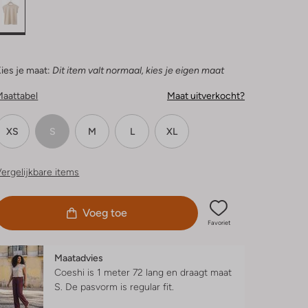
ies je maat:
Dit item valt normaal, kies je eigen maat
Maattabel
Maat uitverkocht?
XS
S
M
L
XL
ergelijkbare items
Voeg toe
Favoriet
Maatadvies
Coeshi is 1 meter 72 lang en draagt maat
S.
De pasvorm is
regular fit
.