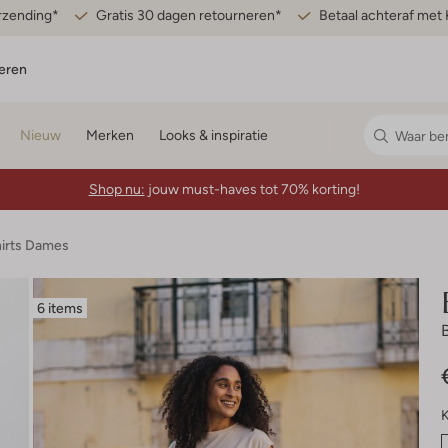
erzending*
Gratis 30 dagen retourneren*
Betaal achteraf met 
eren
Nieuw
Merken
Looks & inspiratie
Shop nu:
jouw must-haves tot 70% korting!
hirts Dames
6 items
K