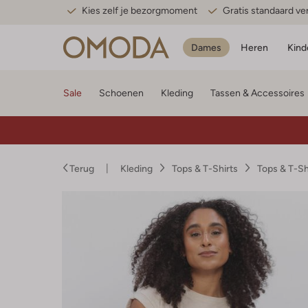
Kies zelf je bezorgmoment
Gratis standaard v
Dames
Heren
Kind
Sale
Schoenen
Kleding
Tassen & Accessoires
Terug
Kleding
Tops & T-Shirts
Tops & T-S