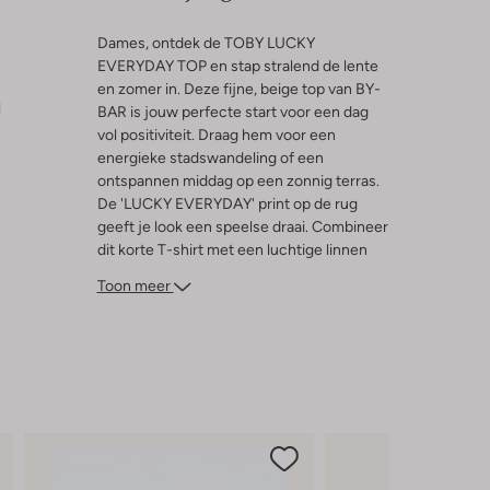
Dames, ontdek de TOBY LUCKY
EVERYDAY TOP en stap stralend de lente
en zomer in. Deze fijne, beige top van BY-
l
BAR is jouw perfecte start voor een dag
vol positiviteit. Draag hem voor een
energieke stadswandeling of een
ontspannen middag op een zonnig terras.
De 'LUCKY EVERYDAY' print op de rug
geeft je look een speelse draai. Combineer
dit korte T-shirt met een luchtige linnen
broek of je favoriete denim short. Zo
Toon meer
creëer je moeiteloos een comfortabele en
frisse outfit die jouw energie uitstraalt.