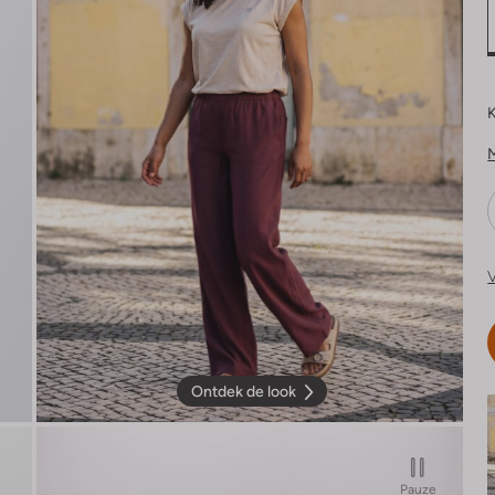
K
V
Ontdek de look
Pauze