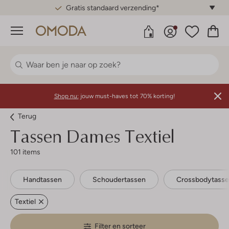
Gratis standaard verzending*
Menu
Shop nu:
jouw must-haves tot 70% korting!
Terug
Tassen Dames Textiel
101 items
Handtassen
Schoudertassen
Crossbodytass
Textiel
Filter en sorteer