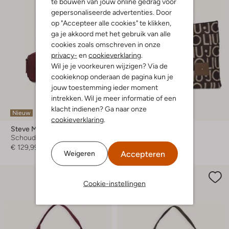
te bouwen van jouw online gedrag voor
gepersonaliseerde advertenties. Door
op "Accepteer alle cookies" te klikken,
ga je akkoord met het gebruik van alle
cookies zoals omschreven in onze
privacy-
en
cookieverklaring
.
Wil je je voorkeuren wijzigen? Via de
cookieknop onderaan de pagina kun je
jouw toestemming ieder moment
intrekken. Wil je meer informatie of een
klacht indienen? Ga naar onze
Nieuw
Nieuw
cookieverklaring
.
Steve Madden
Liu Jo
Schoudertas
Schoudertas
€ 129,99
€ 109,99
Accepteren
Weigeren
Cookie-instellingen