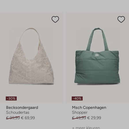
-30%
-40%
Becksondergaard
Msch Copenhagen
Schoudertas
Shopper
€ 99,99
€ 69,99
€ 49,99
€ 29,99
+ meer kleuren