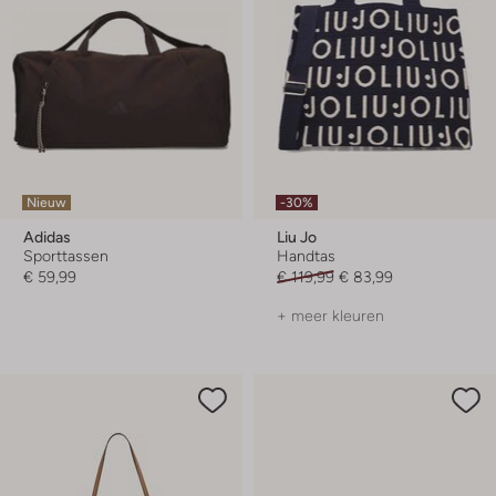
Nieuw
-30%
Adidas
Liu Jo
Sporttassen
Handtas
€ 59,99
€ 119,99
€ 83,99
+ meer kleuren