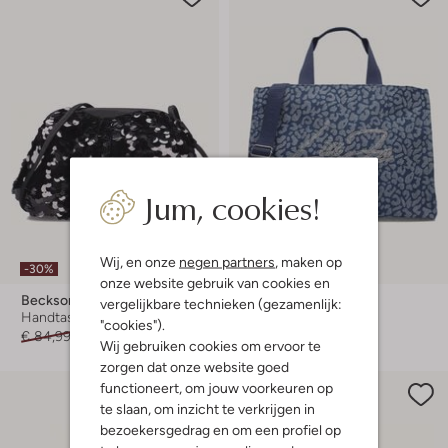
Jum, cookies!
Wij, en onze
negen partners
, maken op
-30%
-40%
onze website gebruik van cookies en
Becksondergaard
Liu Jo
vergelijkbare technieken (gezamenlijk:
Handtas
Handtas
"cookies").
€ 84,99
€ 58,99
€ 109,99
€ 65,99
Wij gebruiken cookies om ervoor te
zorgen dat onze website goed
functioneert, om jouw voorkeuren op
te slaan, om inzicht te verkrijgen in
bezoekersgedrag en om een profiel op