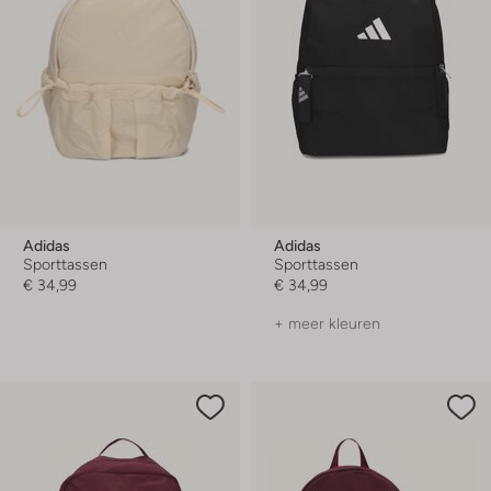
Adidas
Adidas
Sporttassen
Sporttassen
€ 34,99
€ 34,99
+ meer kleuren