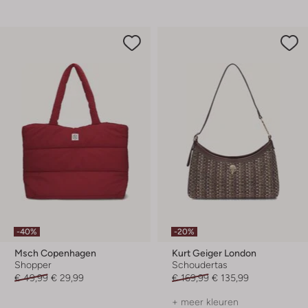
-40%
-20%
Msch Copenhagen
Kurt Geiger London
Shopper
Schoudertas
€ 49,99
€ 29,99
€ 169,99
€ 135,99
+ meer kleuren