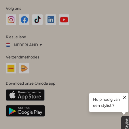
Volg ons
Omoda
Omoda
Omoda
Omoda
Omoda
Kies je land
Instagram
Facebook
TikTok
LinkedIn
YouTube
NEDERLAND
Kies
Verzendmethodes
je
Sluit
land
Nederland
België
(Nederlands)
Download onze Omoda app
Belgique
(Français)
Deutschland