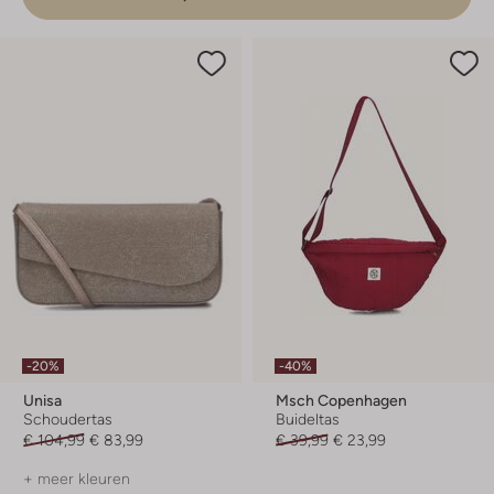
-20%
-40%
Unisa
Msch Copenhagen
Schoudertas
Buideltas
€ 104,99
€ 83,99
€ 39,99
€ 23,99
+ meer kleuren