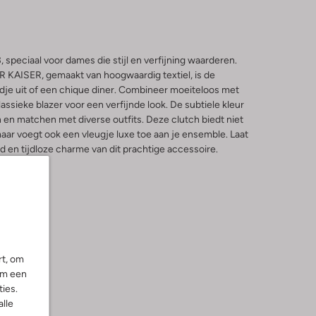
speciaal voor dames die stijl en verfijning waarderen.
 KAISER, gemaakt van hoogwaardig textiel, is de
je uit of een chique diner. Combineer moeiteloos met
klassieke blazer voor een verfijnde look. De subtiele kleur
en matchen met diverse outfits. Deze clutch biedt niet
 maar voegt ook een vleugje luxe toe aan je ensemble. Laat
id en tijdloze charme van dit prachtige accessoire.
rt, om
om een
ies.
alle