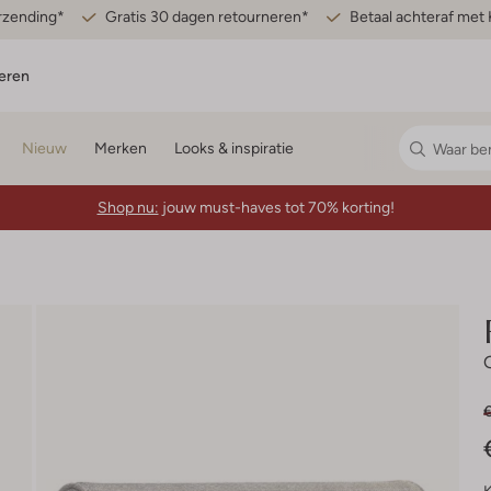
erzending*
Gratis 30 dagen retourneren*
Betaal achteraf met 
eren
Nieuw
Merken
Looks & inspiratie
Shop nu:
jouw must-haves tot 70% korting!
€