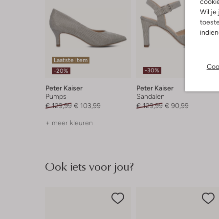
cooki
Wil je
toeste
indie
Laatste item
Coo
-30%
-20%
Peter Kaiser
Peter Kaiser
Pumps
Sandalen
€ 129,99
€ 103,99
€ 129,99
€ 90,99
+ meer kleuren
Ook iets voor jou?