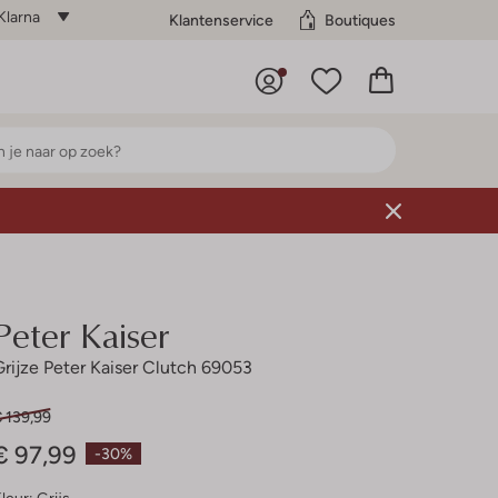
Klarna
Klantenservice
Boutiques
Peter Kaiser
Grijze Peter Kaiser Clutch 69053
 139,99
€ 97,99
-30%