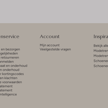
enservice
Account
Inspira
Mijn account
Bekijk all
n en bezorgen
Veelgestelde vragen
Modetren
gelijkheden
Modetren
n retourneren
Schoenen
anmelden
aat en onderhoud
Schoenen
en onderhoud
r kortingscodes
en klachten
e voorwaarden
tatement
atement
 Intelligence