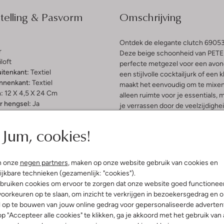
elling & Pasvorm
Omschrijving
Ontdek de elegante clutch 69053, 
r
Deze beige schoonheid van PETER
loft
perfecte metgezel voor een avond
uitenkant:
Textiel
een stijlvolle cocktailjurk of een 
innenkant:
Textiel
maakt het eenvoudig om te mixen 
:
12 X 4,5 X 24 Cm
alleen ruimte voor je essentials,
 hengsel:
Ja
je verrassen door de veelzijdighe
Jum, cookies!
n onze
negen partners
, maken op onze website gebruik van cookies en
ijkbare technieken (gezamenlijk: "cookies").
bruiken cookies om ervoor te zorgen dat onze website goed functionee
oorkeuren op te slaan, om inzicht te verkrijgen in bezoekersgedrag en 
l op te bouwen van jouw online gedrag voor gepersonaliseerde advertent
p "Accepteer alle cookies" te klikken, ga je akkoord met het gebruik van 