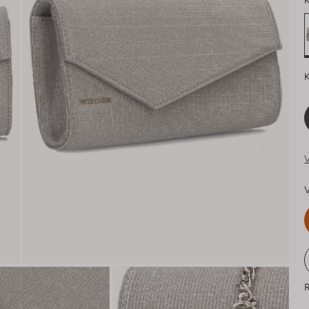
K
K
V
V
R