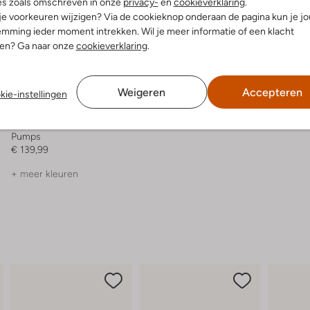
es zoals omschreven in onze
privacy-
en
cookieverklaring
.
 je voorkeuren wijzigen? Via de cookieknop onderaan de pagina kun je j
mming ieder moment intrekken. Wil je meer informatie of een klacht
nen? Ga naar onze
cookieverklaring
.
Weigeren
Accepteren
kie-instellingen
Peter Kaiser
Pumps
€ 139,99
+ meer kleuren