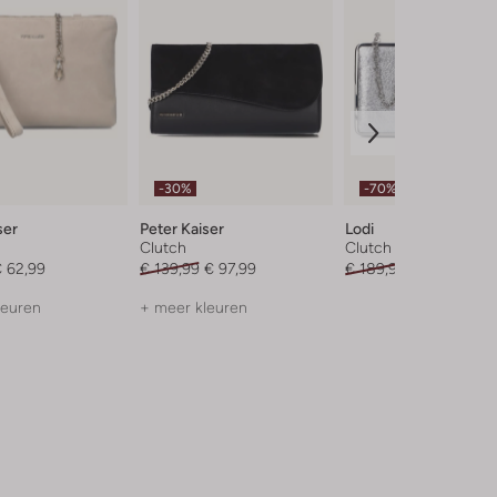
-30%
-70%
ser
Peter Kaiser
Lodi
Clutch
Clutch
 62,99
€ 139,99
€ 97,99
€ 189,99
€ 56,99
leuren
+ meer kleuren