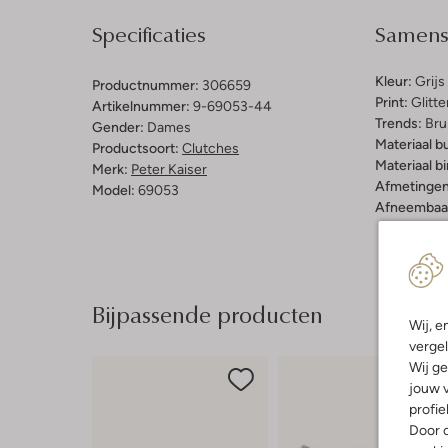
Specificaties
Samenst
Kleur:
Grijs
Productnummer:
306659
Print:
Glitte
Artikelnummer:
9-69053-44
Trends:
Brui
Gender:
Dames
Materiaal b
Productsoort:
Clutches
Materiaal b
Merk:
Peter Kaiser
Afmetingen
Model:
69053
Afneembaar
Bijpassende producten
Wij, e
vergel
Wij ge
jouw v
profie
Door o