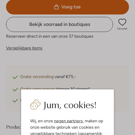
Voeg toe
Bekijk voorraad in boutiques
Favoriet
Reserveer direct in een van onze 37 boutiques
Vergelijkbare items
Gratis verzending
vanaf €75,-
Gratis retourneren
binnen 30 dagen*
Jum, cookies!
Betaal achteraf
met Klarna
Wij, en onze
negen partners
, maken op
Product informatie
onze website gebruik van cookies en
vergelijkbare technieken (gezamenlijk: