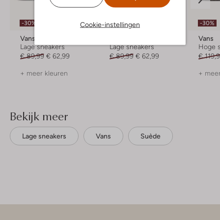
-30%
-30%
-30%
Cookie-instellingen
Vans
Vans
Vans
Lage sneakers
Lage sneakers
Hoge 
€ 89,99
€ 62,99
€ 89,99
€ 62,99
€ 119,
+ meer kleuren
+ meer
Bekijk meer
Lage sneakers
Vans
Suède