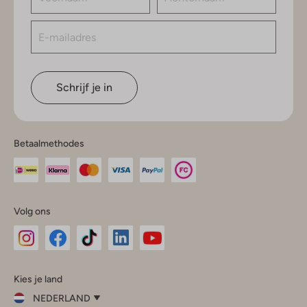
Schrijf je in
Betaalmethodes
Volg ons
Omoda
Omoda
Omoda
Omoda
Omoda
Kies je land
Instagram
Facebook
TikTok
LinkedIn
YouTube
NEDERLAND