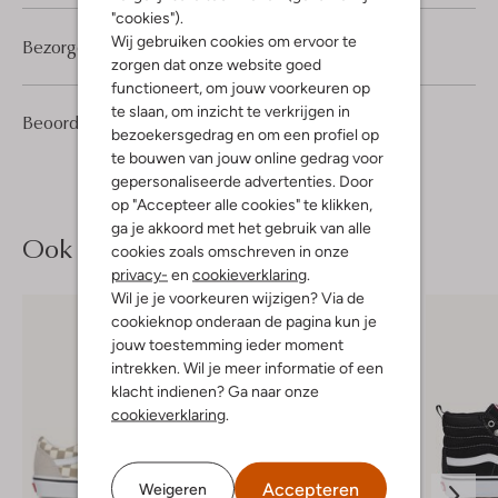
"cookies").
Wij gebruiken cookies om ervoor te
Bezorgen & retourneren
zorgen dat onze website goed
functioneert, om jouw voorkeuren op
te slaan, om inzicht te verkrijgen in
19
4
Beoordelingen
(19)
4
/5
bezoekersgedrag en om een profiel op
Sterren
te bouwen van jouw online gedrag voor
gepersonaliseerde advertenties. Door
op "Accepteer alle cookies" te klikken,
ga je akkoord met het gebruik van alle
Ook iets voor jou?
cookies zoals omschreven in onze
privacy-
en
cookieverklaring
.
Wil je je voorkeuren wijzigen? Via de
cookieknop onderaan de pagina kun je
jouw toestemming ieder moment
intrekken. Wil je meer informatie of een
klacht indienen? Ga naar onze
cookieverklaring
.
Accepteren
Weigeren