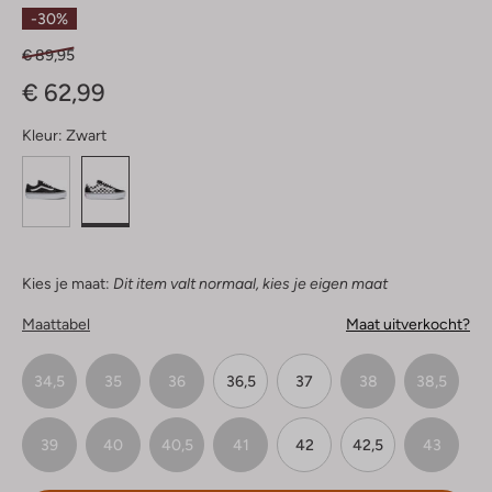
Sterren
-30%
€ 89,95
€ 62,99
Kleur:
Zwart
Kies je maat:
Dit item valt normaal, kies je eigen maat
Maattabel
Maat uitverkocht?
34,5
35
36
36,5
37
38
38,5
39
40
40,5
41
42
42,5
43