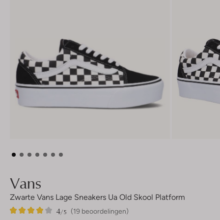
Vans
Zwarte Vans Lage Sneakers Ua Old Skool Platform
4
19
4
/5
(19 beoordelingen)