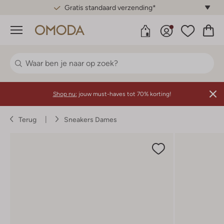
Gratis standaard verzending*
Menu
Shop nu:
jouw must-haves tot 70% korting!
Terug
Sneakers Dames