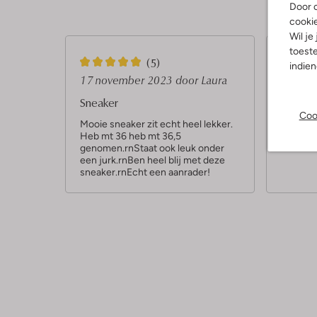
Sterren
Door o
cooki
Wil je
toeste
5
4
(5)
indie
S
S
17 november 2023
door Laura
20 mei
t
t
Sneaker
Heerlij
Coo
e
e
Mooie sneaker zit echt heel lekker.
Heerlijk
Heb mt 36 heb mt 36,5
casual t
r
r
genomen.rnStaat ook leuk onder
r
r
een jurk.rnBen heel blij met deze
sneaker.rnEcht een aanrader!
e
e
n
n