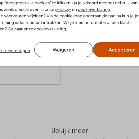
p "Accepteer alle cookies" te klikken, ga je akkoord met het gebruik van 
es zoals omschreven in onze
privacy-
en
cookieverklaring
.
 je voorkeuren wijzigen? Via de cookieknop onderaan de pagina kun je j
mming ieder moment intrekken. Wil je meer informatie of een klacht
(4)
nen? Ga naar onze
cookieverklaring
.
 2023
door Maan
ke sneaker
Weigeren
Accepteren
kie-instellingen
e sneaker, zowel netjes als
e dragen.
Bekijk meer