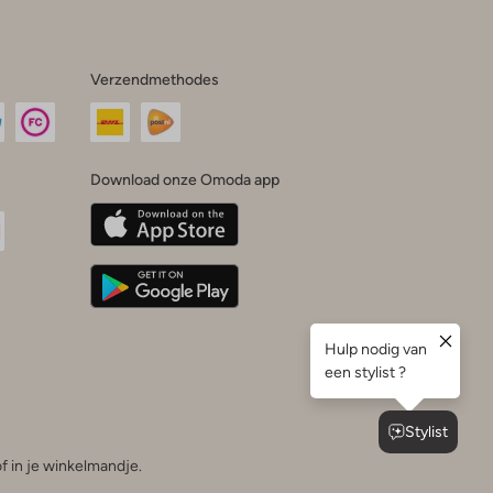
Verzendmethodes
Download onze Omoda app
oda
n
uTube
f in je winkelmandje.