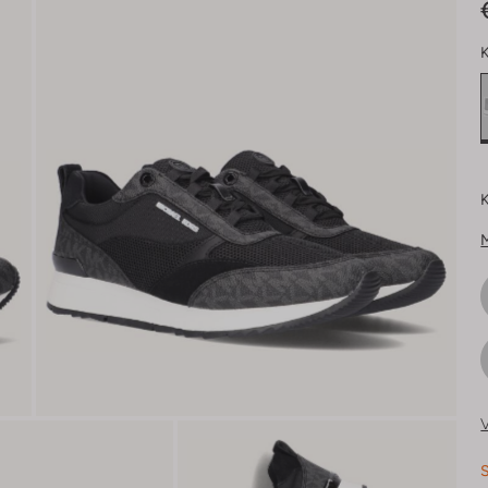
K
K
V
S