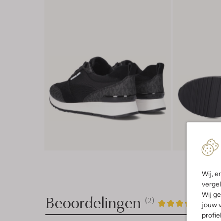
Wij, e
vergel
Wij ge
Beoordelingen
(2)
2
4
4
/5
jouw v
profie