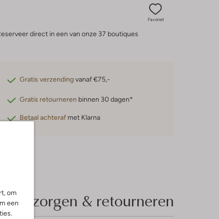
Favoriet
eserveer direct in een van onze 37 boutiques
Gratis verzending
vanaf €75,-
Gratis retourneren
binnen 30 dagen*
Betaal achteraf
met Klarna
rt, om
Bezorgen & retourneren
om een
ies.