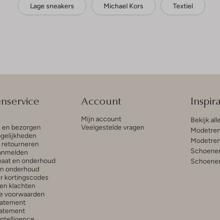
Lage sneakers
Michael Kors
Textiel
enservice
Account
Inspira
Mijn account
Bekijk all
n en bezorgen
Veelgestelde vragen
Modetren
gelijkheden
Modetren
n retourneren
Schoenen
anmelden
aat en onderhoud
Schoenen
en onderhoud
r kortingscodes
en klachten
e voorwaarden
tatement
atement
 Intelligence