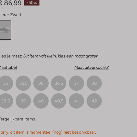
€ 86,99
-50%
leur:
Zwart
ies je maat:
Dit item valt klein, kies een maat groter
Maattabel
Maat uitverkocht?
35
35,5
36
36,5
37
38
38,5
39
40
40,5
41
42
ergelijkbare items
orry, dit item is momenteel (nog) niet beschikbaar.