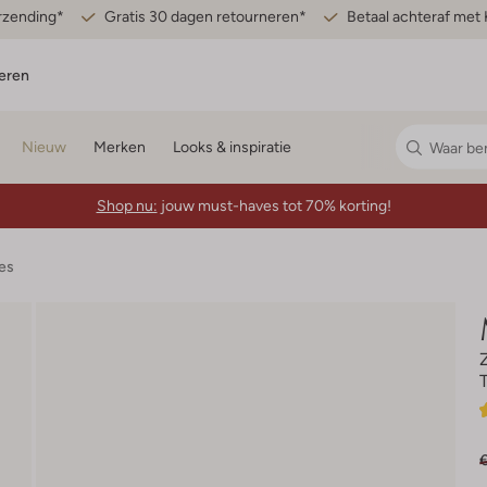
erzending*
Gratis 30 dagen retourneren*
Betaal achteraf met 
eren
Nieuw
Merken
Looks & inspiratie
Shop nu:
jouw must-haves tot 70% korting!
es