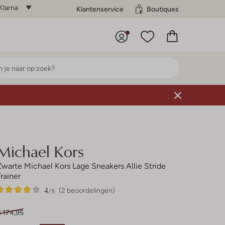
Klarna
Klantenservice
Boutiques
Michael Kors
Zwarte Michael Kors Lage Sneakers Allie Stride
Trainer
4
2
4
/5
(2 beoordelingen)
Sterren
€ 174,95