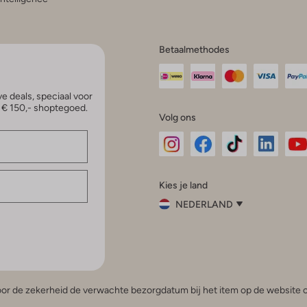
Betaalmethodes
e deals, speciaal voor
p € 150,- shoptegoed.
Volg ons
Omoda
Omoda
Omoda
Omoda
Om
Kies je land
Instagram
Facebook
TikTok
LinkedI
Yo
NEDERLAND
Kies
je
Sluit
land
Nederland
België
(Nederlands)
 voor de zekerheid de verwachte bezorgdatum bij het item op de website o