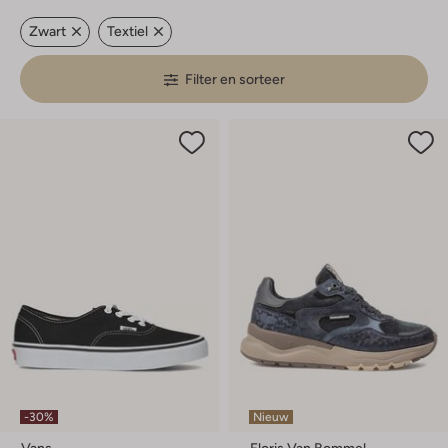
Zwart
Textiel
Filter en sorteer
-30%
Nieuw
Vans
Floris Van Bommel