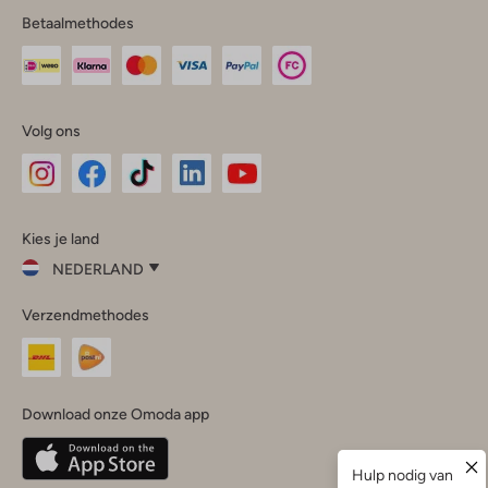
Betaalmethodes
Volg ons
Omoda
Omoda
Omoda
Omoda
Omoda
Kies je land
Instagram
Facebook
TikTok
LinkedIn
YouTube
NEDERLAND
Kies
Verzendmethodes
je
Sluit
land
Nederland
België
(Nederlands)
Download onze Omoda app
Belgique
(Français)
Deutschland