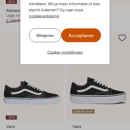
-50%
-60%
intrekken. Wil je meer informatie of een
klacht indienen? Ga naar onze
Alexander Smith
Ash
Lage sneakers
Lage sneakers
cookieverklaring
.
€ 199,99
€ 99,99
€ 199,99
€ 79,99
Accepteren
Weigeren
Cookie-instellingen
Laatste item
-50%
Vans
Vans