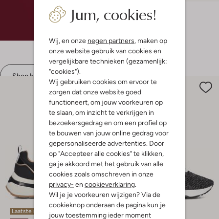
Jum, cookies!
Converse
Lage sneakers
€ 69,99
€ 34,99
Wij, en onze
negen partners
, maken op
+ meer kleuren
onze website gebruik van cookies en
vergelijkbare technieken (gezamenlijk:
"cookies").
Shop hier
Wij gebruiken cookies om ervoor te
zorgen dat onze website goed
functioneert, om jouw voorkeuren op
te slaan, om inzicht te verkrijgen in
bezoekersgedrag en om een profiel op
te bouwen van jouw online gedrag voor
gepersonaliseerde advertenties. Door
op "Accepteer alle cookies" te klikken,
ga je akkoord met het gebruik van alle
cookies zoals omschreven in onze
privacy-
en
cookieverklaring
.
Wil je je voorkeuren wijzigen? Via de
cookieknop onderaan de pagina kun je
Laatste maten
Laatste item
jouw toestemming ieder moment