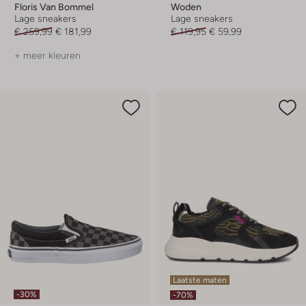
Floris Van Bommel
Woden
Lage sneakers
Lage sneakers
€ 259,99
€ 181,99
€ 119,95
€ 59,99
+ meer kleuren
Laatste maten
-30%
-70%