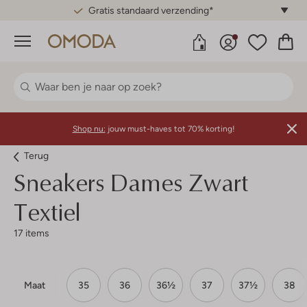
Gratis standaard verzending*
Menu
Shop nu:
jouw must-haves tot 70% korting!
Terug
Sneakers Dames Zwart
Textiel
17 items
Maat
35
36
36½
37
37½
38