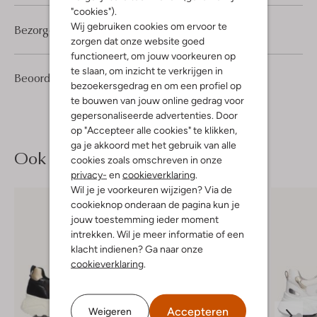
"cookies").
Wij gebruiken cookies om ervoor te
Bezorgen & retourneren
zorgen dat onze website goed
functioneert, om jouw voorkeuren op
te slaan, om inzicht te verkrijgen in
2
3
Beoordelingen
(2)
3
/5
bezoekersgedrag en om een profiel op
Sterren
te bouwen van jouw online gedrag voor
gepersonaliseerde advertenties. Door
op "Accepteer alle cookies" te klikken,
ga je akkoord met het gebruik van alle
Ook iets voor jou?
cookies zoals omschreven in onze
privacy-
en
cookieverklaring
.
Wil je je voorkeuren wijzigen? Via de
cookieknop onderaan de pagina kun je
jouw toestemming ieder moment
intrekken. Wil je meer informatie of een
klacht indienen? Ga naar onze
cookieverklaring
.
Accepteren
Weigeren