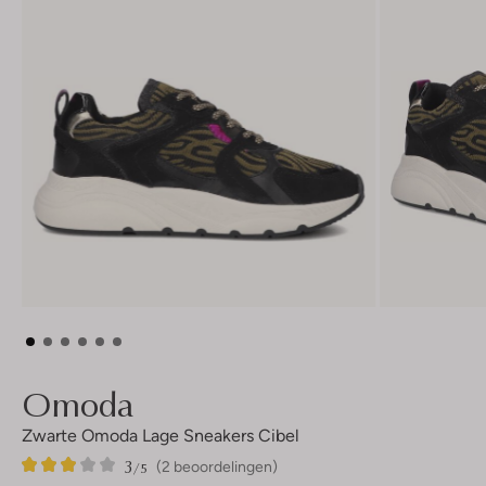
Omoda
Zwarte Omoda Lage Sneakers Cibel
3
2
3
/5
(2 beoordelingen)