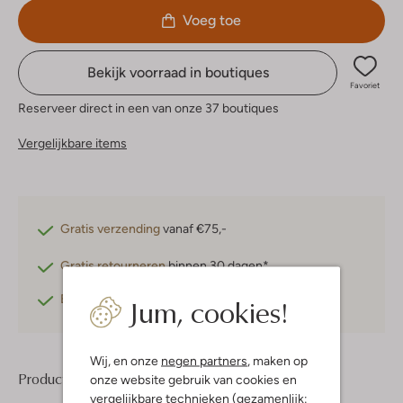
Voeg toe
Bekijk voorraad in boutiques
Favoriet
Reserveer direct in een van onze 37 boutiques
Vergelijkbare items
Gratis verzending
vanaf €75,-
Gratis retourneren
binnen 30 dagen*
Jum, cookies!
Betaal achteraf
met Klarna
Wij, en onze
negen partners
, maken op
Product informatie
onze website gebruik van cookies en
vergelijkbare technieken (gezamenlijk: