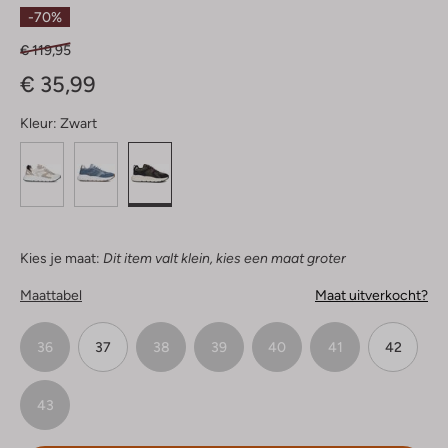
Sterren
-70%
€ 119,95
€ 35,99
Kleur:
Zwart
Kies je maat:
Dit item valt klein, kies een maat groter
Maattabel
Maat uitverkocht?
36
37
38
39
40
41
42
43