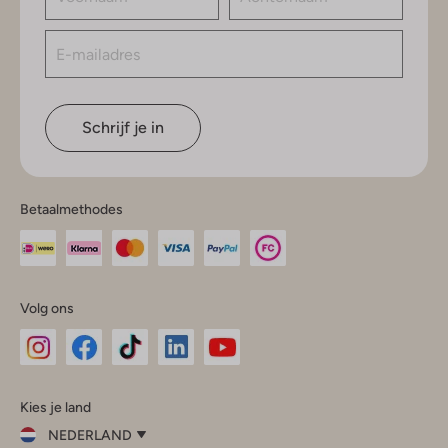
Schrijf je in
Betaalmethodes
Volg ons
Omoda
Omoda
Omoda
Omoda
Omoda
Kies je land
Instagram
Facebook
TikTok
LinkedIn
YouTube
NEDERLAND