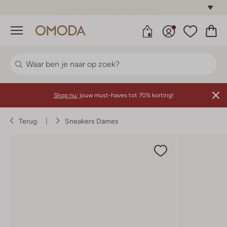
Gratis standaard verzending*
Menu
Shop nu:
jouw must-haves tot 70% korting!
Terug
Sneakers Dames