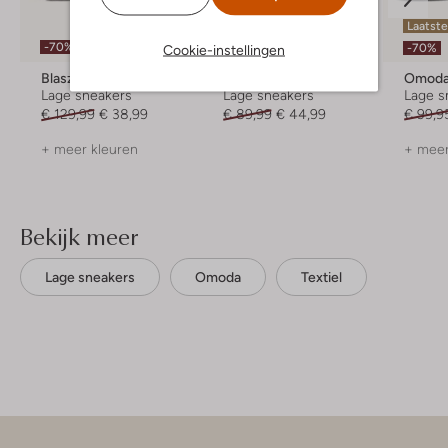
Laatste
-70%
-50%
-70%
Cookie-instellingen
Blasz
Mexx
Omod
Lage sneakers
Lage sneakers
Lage s
€ 129,99
€ 38,99
€ 89,99
€ 44,99
€ 99,9
+ meer kleuren
+ meer
Bekijk meer
Lage sneakers
Omoda
Textiel