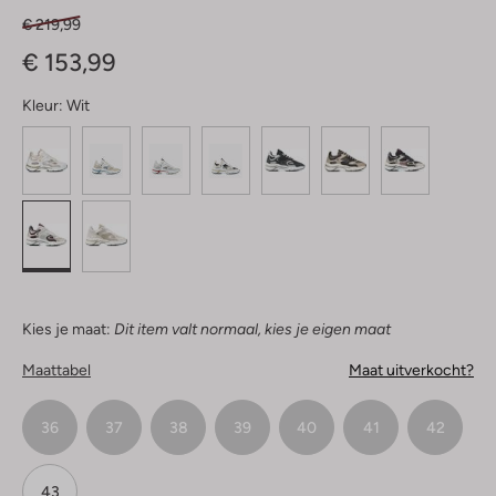
€ 219,99
€ 153,99
Kleur:
Wit
Kies je maat:
Dit item valt normaal, kies je eigen maat
Maattabel
Maat uitverkocht?
36
37
38
39
40
41
42
43