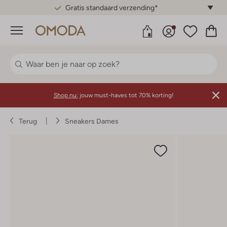
Gratis standaard verzending*
Menu
Shop nu:
jouw must-haves tot 70% korting!
Terug
Sneakers Dames