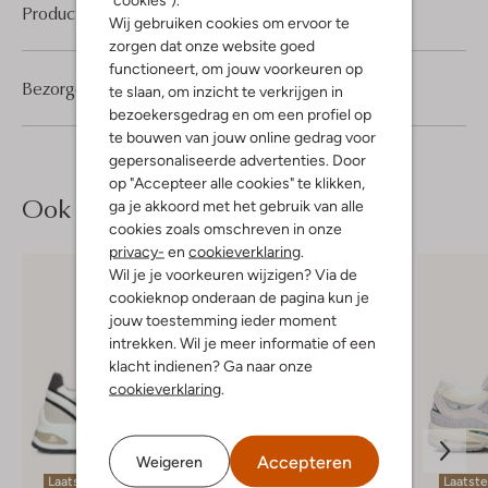
Product informatie
Wij gebruiken cookies om ervoor te
zorgen dat onze website goed
functioneert, om jouw voorkeuren op
Bezorgen & retourneren
te slaan, om inzicht te verkrijgen in
bezoekersgedrag en om een profiel op
te bouwen van jouw online gedrag voor
gepersonaliseerde advertenties. Door
op "Accepteer alle cookies" te klikken,
Ook iets voor jou?
ga je akkoord met het gebruik van alle
cookies zoals omschreven in onze
privacy-
en
cookieverklaring
.
Wil je je voorkeuren wijzigen? Via de
cookieknop onderaan de pagina kun je
jouw toestemming ieder moment
intrekken. Wil je meer informatie of een
klacht indienen? Ga naar onze
cookieverklaring
.
Accepteren
Weigeren
Laatste items
Laatst