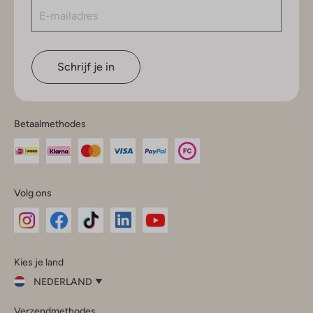
Schrijf je in
Betaalmethodes
Volg ons
Omoda
Omoda
Omoda
Omoda
Omoda
Kies je land
Instagram
Facebook
TikTok
LinkedIn
YouTube
NEDERLAND
Kies
Verzendmethodes
je