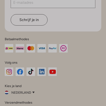
Schrijf je in
Betaalmethodes
Volg ons
Omoda
Omoda
Omoda
Omoda
Omoda
Kies je land
Instagram
Facebook
TikTok
LinkedIn
YouTube
NEDERLAND
Kies
Verzendmethodes
je
Sluit