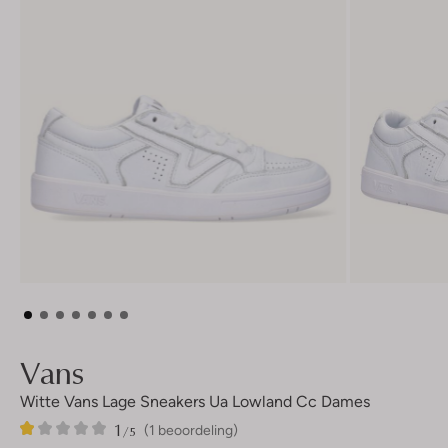
Vans
Witte Vans Lage Sneakers Ua Lowland Cc Dames
1
1
1
/5
(1 beoordeling)