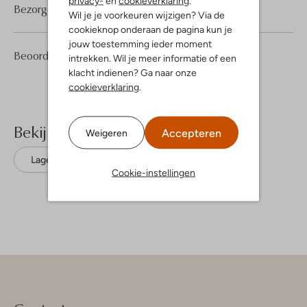
privacy-
en
cookieverklaring
.
Bezorgen & retourneren
Wil je je voorkeuren wijzigen? Via de
cookieknop onderaan de pagina kun je
jouw toestemming ieder moment
1
1
Beoordelingen
(1)
1
intrekken. Wil je meer informatie of een
/5
Ster
klacht indienen? Ga naar onze
cookieverklaring
.
Bekijk meer
Accepteren
Weigeren
Lage sneakers
Vans
Leer
Cookie-instellingen