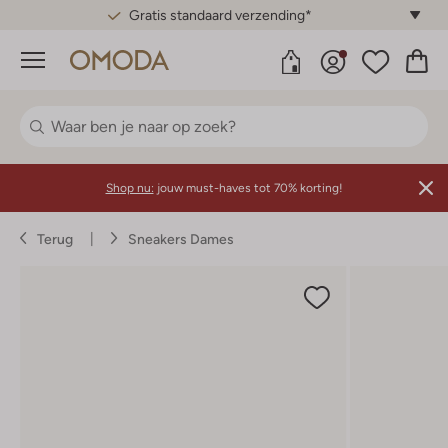
Gratis standaard verzending*
Menu
Shop nu:
jouw must-haves tot 70% korting!
Terug
Sneakers Dames