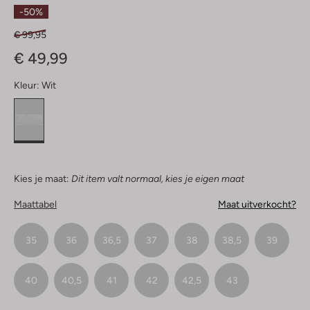
Ster
-50%
€ 99,95
€ 49,99
Kleur:
Wit
Kies je maat:
Dit item valt normaal, kies je eigen maat
Maattabel
Maat uitverkocht?
35
36
36,5
37
38
38,5
39
40
40,5
41
42
42,5
43