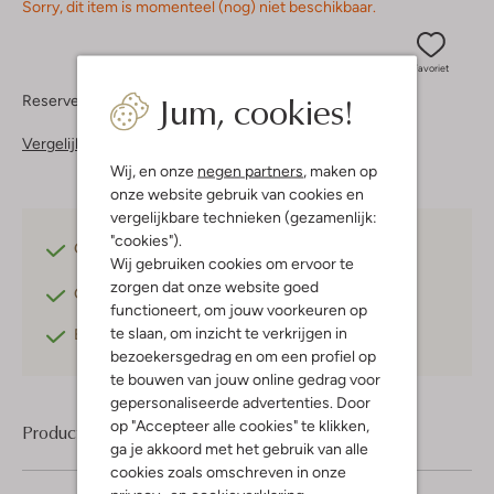
Sorry, dit item is momenteel (nog) niet beschikbaar.
Favoriet
Jum, cookies!
Reserveer direct in een van onze 37 boutiques
Vergelijkbare items
Wij, en onze
negen partners
, maken op
onze website gebruik van cookies en
vergelijkbare technieken (gezamenlijk:
"cookies").
Gratis verzending
vanaf €75,-
Wij gebruiken cookies om ervoor te
zorgen dat onze website goed
Gratis retourneren
binnen 30 dagen*
functioneert, om jouw voorkeuren op
te slaan, om inzicht te verkrijgen in
Betaal achteraf
met Klarna
bezoekersgedrag en om een profiel op
te bouwen van jouw online gedrag voor
gepersonaliseerde advertenties. Door
op "Accepteer alle cookies" te klikken,
Product informatie
ga je akkoord met het gebruik van alle
cookies zoals omschreven in onze