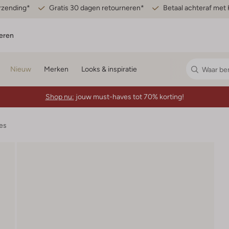
erzending*
Gratis 30 dagen retourneren*
Betaal achteraf met 
eren
Nieuw
Merken
Looks & inspiratie
Shop nu:
jouw must-haves tot 70% korting!
es