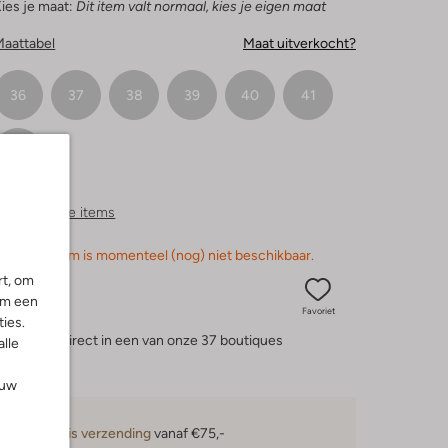
ies je maat:
Dit item valt normaal, kies je eigen maat
Maattabel
Maat uitverkocht?
36
37
38
39
40
41
42
ergelijkbare items
orry, dit item is momenteel (nog) niet beschikbaar.
rt, om
om een
Favoriet
ies.
eserveer direct in een van onze 37 boutiques
alle
ouw
Gratis verzending
vanaf €75,-