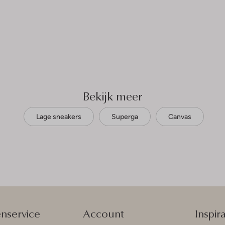
Bekijk meer
Lage sneakers
Superga
Canvas
enservice
Account
Inspira