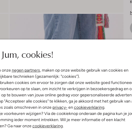
K
Jum, cookies!
V
n onze
negen partners
, maken op onze website gebruik van cookies en
S
ijkbare technieken (gezamenlijk: "cookies").
bruiken cookies om ervoor te zorgen dat onze website goed functionee
oorkeuren op te slaan, om inzicht te verkrijgen in bezoekersgedrag en 
l op te bouwen van jouw online gedrag voor gepersonaliseerde advertent
R
p "Accepteer alle cookies" te klikken, ga je akkoord met het gebruik van 
es zoals omschreven in onze
privacy-
en
cookieverklaring
.
 je voorkeuren wijzigen? Via de cookieknop onderaan de pagina kun je j
mming ieder moment intrekken. Wil je meer informatie of een klacht
nen? Ga naar onze
cookieverklaring
.