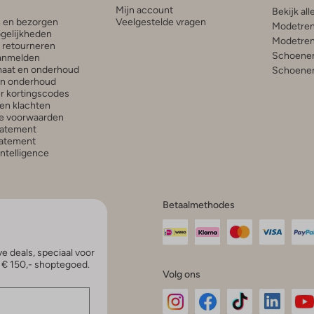
Mijn account
Bekijk all
n en bezorgen
Veelgestelde vragen
Modetren
gelijkheden
Modetren
n retourneren
Schoenen
anmelden
aat en onderhoud
Schoenen
en onderhoud
r kortingscodes
en klachten
e voorwaarden
tatement
atement
 Intelligence
Betaalmethodes
e deals, speciaal voor
p € 150,- shoptegoed.
Volg ons