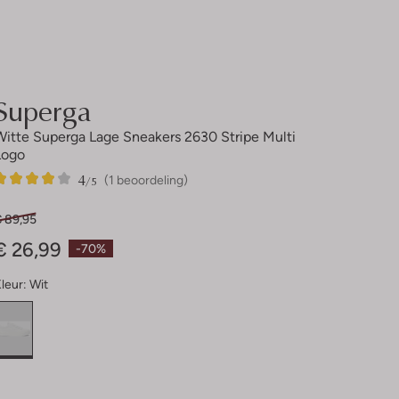
Superga
Witte Superga Lage Sneakers 2630 Stripe Multi
Logo
4
1
4
/5
(1 beoordeling)
Sterren
€ 89,95
€ 26,99
-70%
leur:
Wit