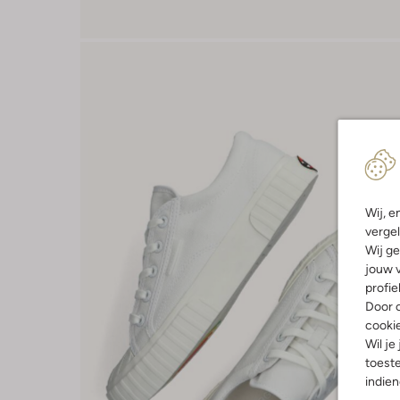
Wij, e
vergel
Wij ge
jouw v
profie
Door o
cooki
Wil je
toeste
indie