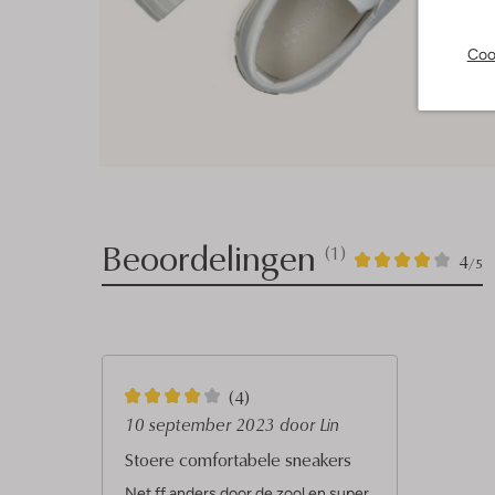
Coo
Beoordelingen
(1)
1
4
4
/5
Sterren
4
(4)
S
10 september 2023
door Lin
t
Stoere comfortabele sneakers
e
Net ff anders door de zool en super