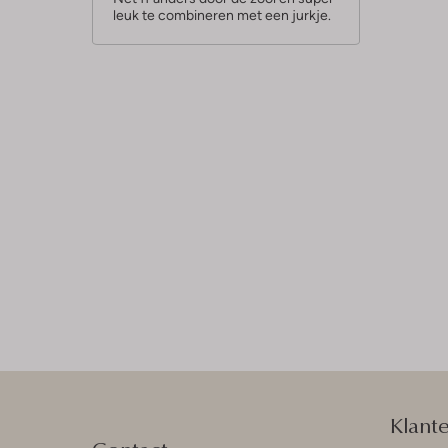
leuk te combineren met een jurkje.
r
r
e
n
Klant