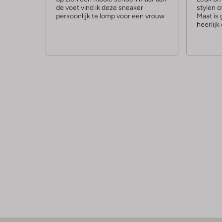
de voet vind ik deze sneaker
stylen 
r
r
persoonlijk te lomp voor een vrouw
Maat is 
r
r
heerlij
e
e
n
n