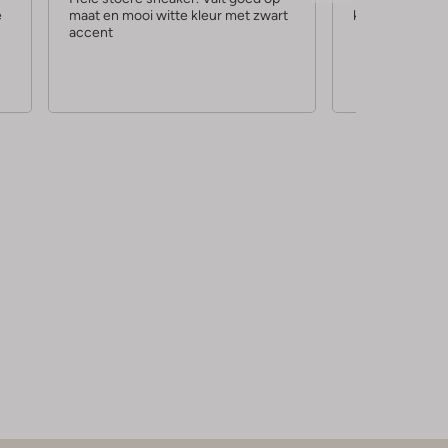
e
maat en mooi witte kleur met zwart
kwaliteit. Je ho
r
r
accent
r
r
e
e
n
n