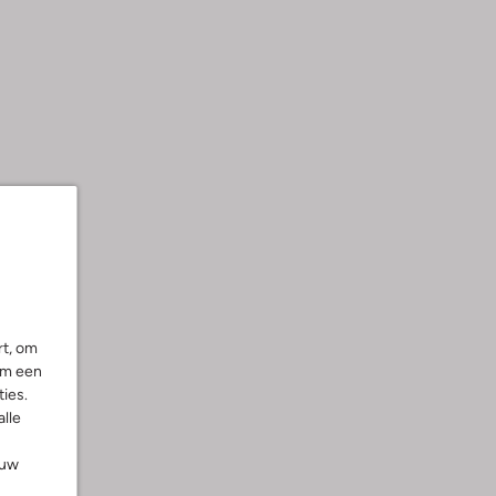
rt, om
om een
ies.
alle
ouw