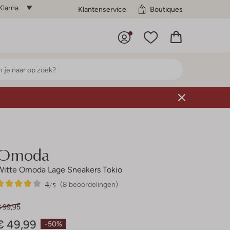
Klarna
Klantenservice
Boutiques
Omoda
Witte Omoda Lage Sneakers Tokio
4
8
4
/5
(8 beoordelingen)
Sterren
€ 99,95
€ 49,99
-50%