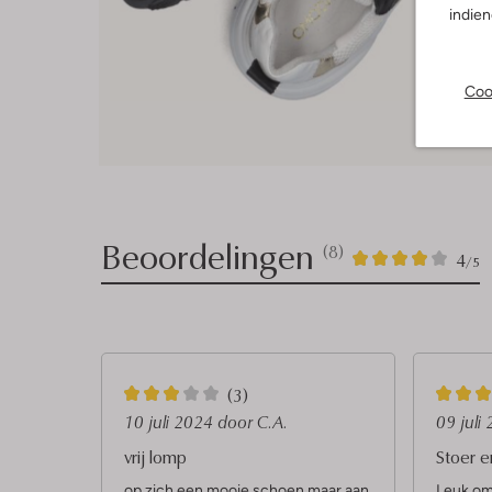
indie
Coo
Beoordelingen
(8)
8
4
4
/5
Sterren
3
5
(3)
S
S
10 juli 2024
door C.A.
09 juli
t
t
vrij lomp
Stoer e
e
e
op zich een mooie schoen maar aan
Leuk om 