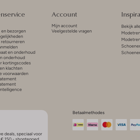
enservice
Account
Inspira
Mijn account
Bekijk all
n en bezorgen
Veelgestelde vragen
Modetren
gelijkheden
Modetren
n retourneren
Schoenen
anmelden
aat en onderhoud
Schoenen
en onderhoud
r kortingscodes
en klachten
e voorwaarden
tatement
atement
 Intelligence
Betaalmethodes
e deals, speciaal voor
p € 150,- shoptegoed.