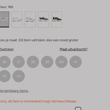
leur:
Wit
ies je maat:
Dit item valt klein, kies een maat groter
Maattabel
Maat uitverkocht?
36
37
38
39
40
41
42
43
ergelijkbare items
orry, dit item is momenteel (nog) niet beschikbaar.