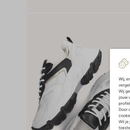
Wij, e
vergel
Wij ge
jouw v
profie
Door o
cooki
Wil je
toeste