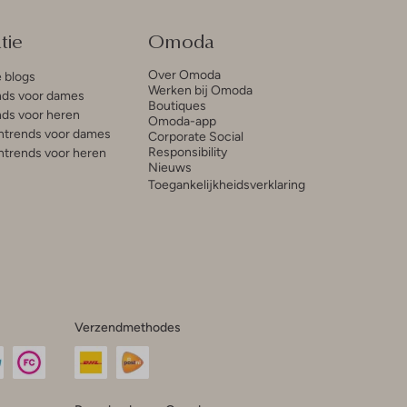
tie
Omoda
Over Omoda
e blogs
Werken bij Omoda
ds voor dames
Boutiques
ds voor heren
Omoda-app
trends voor dames
Corporate Social
Responsibility
trends voor heren
Nieuws
Toegankelijkheidsverklaring
Verzendmethodes