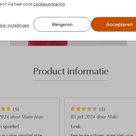
nen? Ga naar onze
cookieverklaring
.
Weigeren
Accepteren
kie-instellingen
Product informatie
3
(5)
(3)
S
 2024
door Marie-Jean
05 juli 2024
door Maki
t
n sportief
Leuk
e
je jurkje sportief af te
Een leuke schoen, maar niet voor