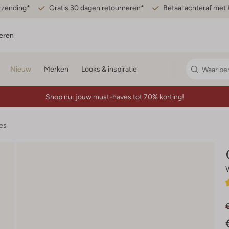
erzending*
Gratis 30 dagen retourneren*
Betaal achteraf met 
eren
Nieuw
Merken
Looks & inspiratie
Shop nu:
jouw must-haves tot 70% korting!
es