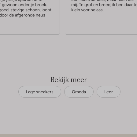
of gewoon onder je broek.
mij. Te grof en breed, ik ben daar t
r
goed, stevige schoen, loopt
klein voor helaas.
r
k door de afgeronde neus
e
n
Bekijk meer
Lage sneakers
Omoda
Leer