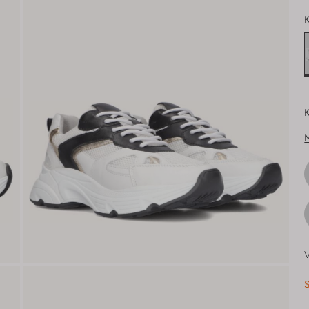
K
K
V
S