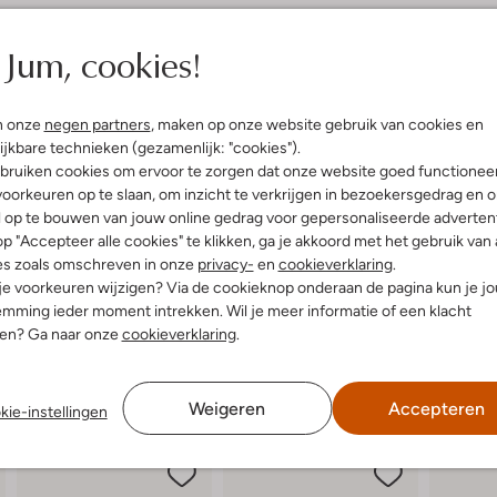
elling & Pasvorm
Omschrijving
Jum, cookies!
Ontdek de FLINT MARVEL lage snea
uitenkant:
Leer
combineren. Gemaakt van hoogwaa
n onze
negen partners
, maken op onze website gebruik van cookies en
innenkant:
Katoen
deze sneakers een frisse look en
ijkbare technieken (gezamenlijk: "cookies").
ol:
Rubber
een trendy uitstraling en extra g
bruiken cookies om ervoor te zorgen dat onze website goed functionee
g:
Veter
wandeling in het park. De ronde n
oorkeuren op te slaan, om inzicht te verkrijgen in bezoekersgedrag en 
hunky Zool
outfit. Combineer ze moeiteloos 
l op te bouwen van jouw online gedrag voor gepersonaliseerde advertent
Ronde Neus
eigentijdse look. Met deze sneakers 
p "Accepteer alle cookies" te klikken, ga je akkoord met het gebruik van 
es zoals omschreven in onze
privacy-
en
cookieverklaring
.
 je voorkeuren wijzigen? Via de cookieknop onderaan de pagina kun je j
mming ieder moment intrekken. Wil je meer informatie of een klacht
nen? Ga naar onze
cookieverklaring
.
Weigeren
Accepteren
kie-instellingen