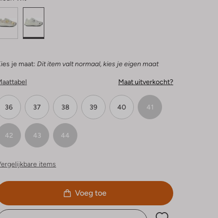
ies je maat:
Dit item valt normaal, kies je eigen maat
Maattabel
Maat uitverkocht?
36
37
38
39
40
41
42
43
44
ergelijkbare items
Voeg toe