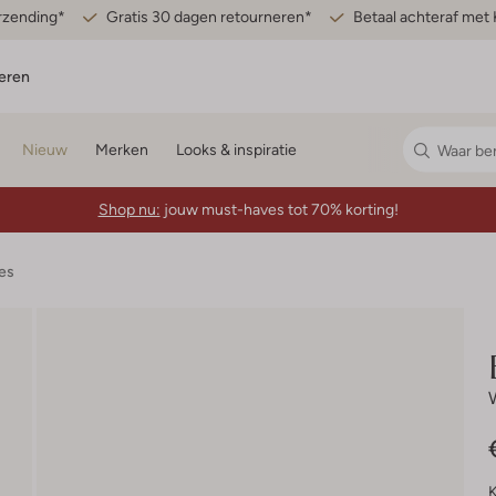
erzending*
Gratis 30 dagen retourneren*
Betaal achteraf met 
eren
Nieuw
Merken
Looks & inspiratie
Shop nu:
jouw must-haves tot 70% korting!
es
K