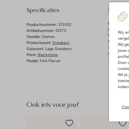
Specificaties
Samenst
Kleur:
Wit
Productnummer:
313352
Materiaal b
Artikelnummer:
Dl275
Wij, e
Materiaal b
Gender:
Dames
vergel
Materiaal zo
Productsoort:
Sneakers
Wij ge
Type sluitin
Subsoort:
Lage Sneakers
jouw v
Hakvorm:
C
Merk:
Blackstone
profie
Type neus:
Model:
Flint Marvel
Door o
cooki
Wil je
toeste
indie
Ook iets voor jou?
Coo