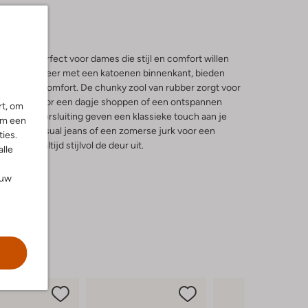
kers, perfect voor dames die stijl en comfort willen
rdig wit leer met een katoenen binnenkant, bieden
 ademend comfort. De chunky zool van rubber zorgt voor
rip. Ideaal voor een dagje shoppen of een ontspannen
rt, om
eus en vetersluiting geven een klassieke touch aan je
om een
met een casual jeans of een zomerse jurk voor een
ies.
stap je altijd stijlvol de deur uit.
alle
ouw