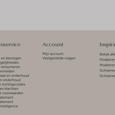
enservice
Account
Inspira
Mijn account
Bekijk all
n en bezorgen
Veelgestelde vragen
Modetren
gelijkheden
Modetren
n retourneren
Schoenen
anmelden
aat en onderhoud
Schoenen
en onderhoud
r kortingscodes
en klachten
e voorwaarden
tatement
atement
 Intelligence