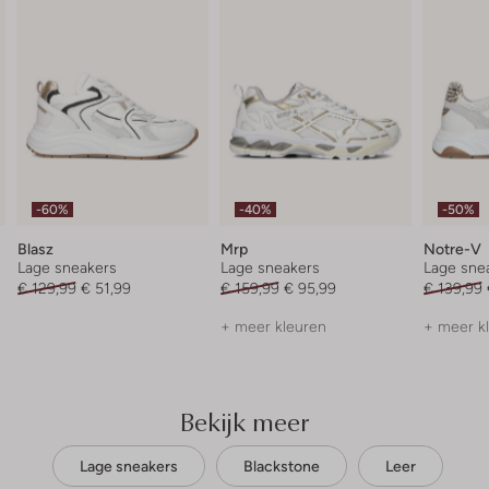
-60%
-40%
-50%
Blasz
Mrp
Notre-V
Lage sneakers
Lage sneakers
Lage sne
€ 129,99
€ 51,99
€ 159,99
€ 95,99
€ 139,99
+ meer kleuren
+ meer k
Bekijk meer
Lage sneakers
Blackstone
Leer