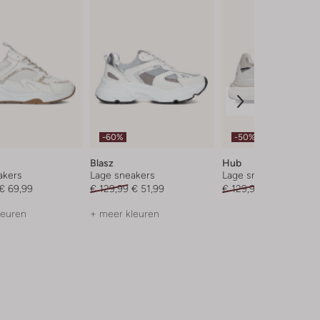
-60%
-50%
Blasz
Hub
akers
Lage sneakers
Lage sneakers
€ 69,99
€ 129,99
€ 51,99
€ 129,99
€ 64,99
leuren
+ meer kleuren