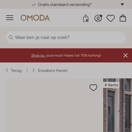
Gratis standaard verzending*
Menu
Shop nu:
jouw must-haves tot 70% korting!
Terug
Sneakers Heren
4 items