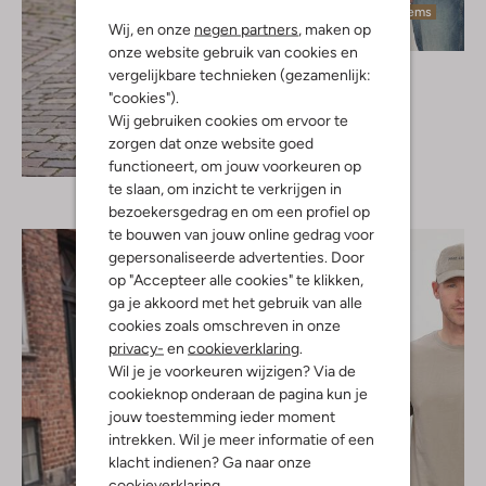
Laatste items
Wij, en onze
negen partners
, maken op
onze website gebruik van cookies en
Cast Iron
vergelijkbare technieken (gezamenlijk:
T-shirt
"cookies").
€ 59,99
Wij gebruiken cookies om ervoor te
zorgen dat onze website goed
Ontdek de look
functioneert, om jouw voorkeuren op
te slaan, om inzicht te verkrijgen in
bezoekersgedrag en om een profiel op
te bouwen van jouw online gedrag voor
gepersonaliseerde advertenties. Door
op "Accepteer alle cookies" te klikken,
ga je akkoord met het gebruik van alle
cookies zoals omschreven in onze
privacy-
en
cookieverklaring
.
Wil je je voorkeuren wijzigen? Via de
cookieknop onderaan de pagina kun je
jouw toestemming ieder moment
intrekken. Wil je meer informatie of een
klacht indienen? Ga naar onze
cookieverklaring
.