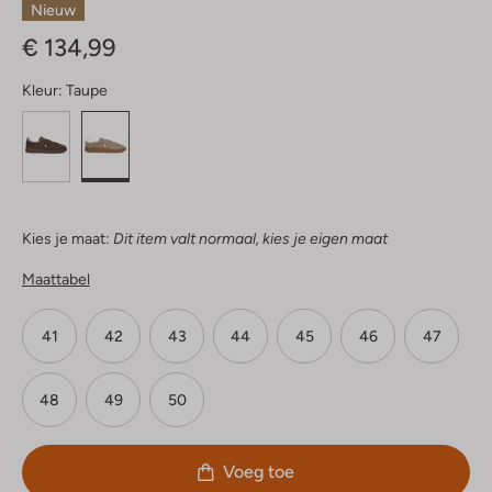
Nieuw
€ 134,99
Kleur:
Taupe
Kies je maat:
Dit item valt normaal, kies je eigen maat
Maattabel
41
42
43
44
45
46
47
48
49
50
Voeg toe