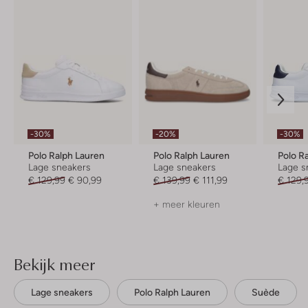
-30%
-20%
-30%
Polo Ralph Lauren
Polo Ralph Lauren
Polo R
Lage sneakers
Lage sneakers
Lage s
€ 129,99
€ 90,99
€ 139,99
€ 111,99
€ 129,
+ meer kleuren
Bekijk meer
Lage sneakers
Polo Ralph Lauren
Suède