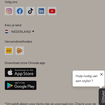
Volg ons
Omoda
Omoda
Omoda
Omoda
Omoda
Kies je land
Instagram
Facebook
TikTok
LinkedIn
YouTube
NEDERLAND
Kies
Verzendmethodes
je
Sluit
land
Nederland
België
(Nederlands)
Download onze Omoda app
Belgique
(Français)
Deutschland
*Dit geldt alleen voor items die op voorraad zijn. Check voor de