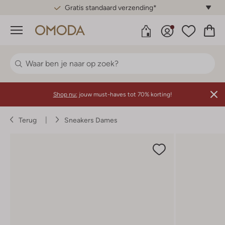
Gratis standaard verzending*
Menu
Shop nu:
jouw must-haves tot 70% korting!
Terug
Sneakers Dames