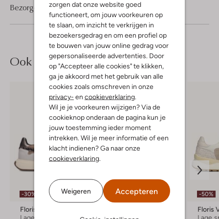
zorgen dat onze website goed
Bezorgen & retourneren
functioneert, om jouw voorkeuren op
te slaan, om inzicht te verkrijgen in
bezoekersgedrag en om een profiel op
te bouwen van jouw online gedrag voor
gepersonaliseerde advertenties. Door
Ook iets voor jou?
op "Accepteer alle cookies" te klikken,
ga je akkoord met het gebruik van alle
cookies zoals omschreven in onze
privacy-
en
cookieverklaring
.
Wil je je voorkeuren wijzigen? Via de
cookieknop onderaan de pagina kun je
jouw toestemming ieder moment
intrekken. Wil je meer informatie of een
klacht indienen? Ga naar onze
cookieverklaring
.
Accepteren
Weigeren
-30%
Nieuw
-50%
Floris Van Bommel
Floris Van Bommel
Floris
Lage sneakers
Lage sneakers
Lage s