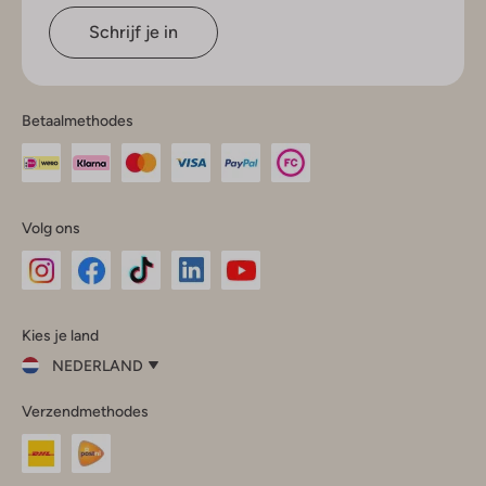
Schrijf je in
Betaalmethodes
Volg ons
Omoda
Omoda
Omoda
Omoda
Omoda
Kies je land
Instagram
Facebook
TikTok
LinkedIn
YouTube
NEDERLAND
Kies
Verzendmethodes
je
Sluit
land
Nederland