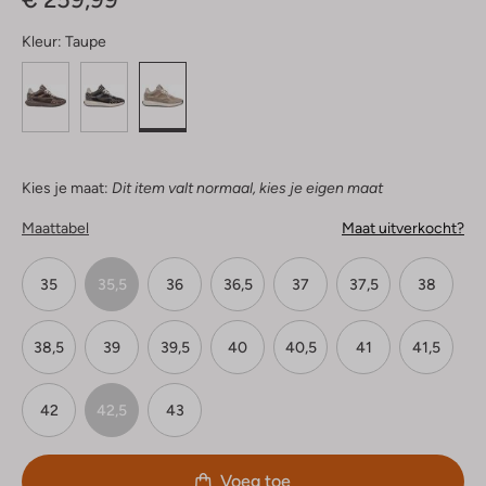
Kleur:
Taupe
Kies je maat:
Dit item valt normaal, kies je eigen maat
Maattabel
Maat uitverkocht?
35
35,5
36
36,5
37
37,5
38
38,5
39
39,5
40
40,5
41
41,5
42
42,5
43
Voeg toe