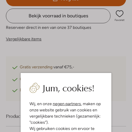
Bekijk voorraad in boutiques
Favoriet
Reserveer direct in een van onze 37 boutiques
Vergelijkbare items
Gratis verzending
vanaf €75,-
Gratis retourneren
binnen 30 dagen*
Jum, cookies!
Betaal achteraf
met Klarna
Wij, en onze
negen partners
, maken op
onze website gebruik van cookies en
Product informatie
vergelijkbare technieken (gezamenlijk:
"cookies").
Wij gebruiken cookies om ervoor te