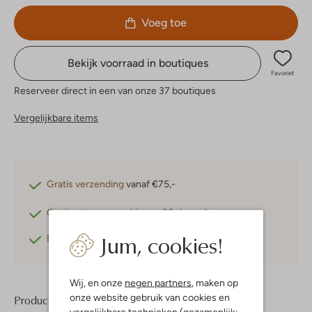
Voeg toe
Bekijk voorraad in boutiques
Favoriet
Reserveer direct in een van onze 37 boutiques
Vergelijkbare items
Gratis verzending
vanaf €75,-
Gratis retourneren
binnen 30 dagen*
Jum, cookies!
Betaal achteraf
met Klarna
Wij, en onze
negen partners
, maken op
onze website gebruik van cookies en
Product informatie
vergelijkbare technieken (gezamenlijk: