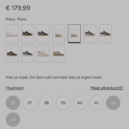
Sterren
€ 179,99
Kleur:
Roze
Kies je maat:
Dit item valt normaal, kies je eigen maat
Maattabel
Maat uitverkocht?
36
37
38
39
40
41
42
43