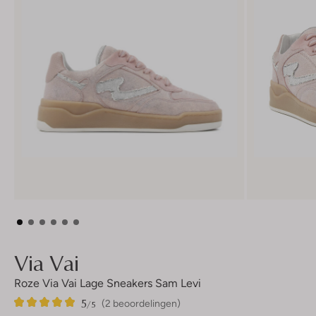
Via Vai
Roze Via Vai Lage Sneakers Sam Levi
5
2
5
/5
(2 beoordelingen)