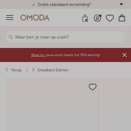
Gratis standaard verzending*
Menu
Shop nu:
jouw must-haves tot 70% korting!
Terug
Sneakers Dames