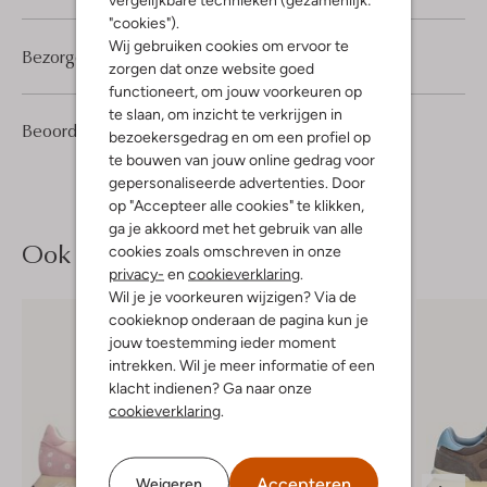
"cookies").
Wij gebruiken cookies om ervoor te
Bezorgen & retourneren
zorgen dat onze website goed
functioneert, om jouw voorkeuren op
te slaan, om inzicht te verkrijgen in
2
5
Beoordelingen
(2)
5
/5
bezoekersgedrag en om een profiel op
Sterren
te bouwen van jouw online gedrag voor
gepersonaliseerde advertenties. Door
op "Accepteer alle cookies" te klikken,
ga je akkoord met het gebruik van alle
Ook iets voor jou?
cookies zoals omschreven in onze
privacy-
en
cookieverklaring
.
Wil je je voorkeuren wijzigen? Via de
cookieknop onderaan de pagina kun je
jouw toestemming ieder moment
intrekken. Wil je meer informatie of een
klacht indienen? Ga naar onze
cookieverklaring
.
Accepteren
Weigeren