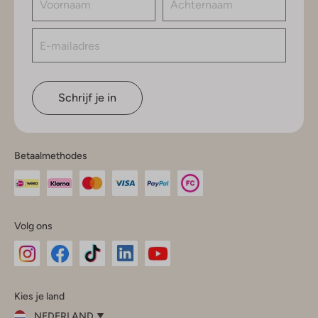
Schrijf je in
Betaalmethodes
Volg ons
Omoda
Omoda
Omoda
Omoda
Omoda
Kies je land
Instagram
Facebook
TikTok
LinkedIn
YouTube
NEDERLAND