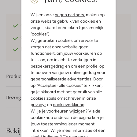
Wij, en onze
negen partners
, maken op
onze website gebruik van cookies en
Gratis verzending
vanaf €75,-
vergelijkbare technieken (gezamenlijk:
"cookies").
Gratis retourneren
binnen 30 dagen*
Wij gebruiken cookies om ervoor te
zorgen dat onze website goed
Betaal achteraf
met Klarna
functioneert, om jouw voorkeuren op
te slaan, om inzicht te verkrijgen in
bezoekersgedrag en om een profiel op
te bouwen van jouw online gedrag voor
Product informatie
gepersonaliseerde advertenties. Door
op "Accepteer alle cookies" te klikken,
ga je akkoord met het gebruik van alle
Bezorgen & retourneren
cookies zoals omschreven in onze
privacy-
en
cookieverklaring
.
Wil je je voorkeuren wijzigen? Via de
cookieknop onderaan de pagina kun je
jouw toestemming ieder moment
Bekijk meer
intrekken. Wil je meer informatie of een
klacht indienen? Ga naar onze