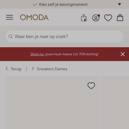
Gratis standaard verzending*
Menu
Shop nu:
jouw must-haves tot 70% korting!
Terug
Sneakers Dames