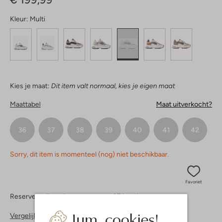
Kleur:
Multi
Kies je maat:
Dit item valt normaal, kies je eigen maat
Maattabel
Maat uitverkocht?
36
37
38
39
40
41
42
Sorry, dit item is momenteel (nog) niet beschikbaar.
Favoriet
Reserveer direct in een van onze 37 boutiques
Jum, cookies!
Vergelijkbare items