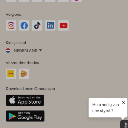
Volg ons
Omoda
Omoda
Omoda
Omoda
Omoda
Kies je land
Instagram
Facebook
TikTok
LinkedIn
YouTube
NEDERLAND
Kies
Verzendmethodes
je
Sluit
land
Nederland
België
(Nederlands)
Download onze Omoda app
Belgique
(Français)
Deutschland