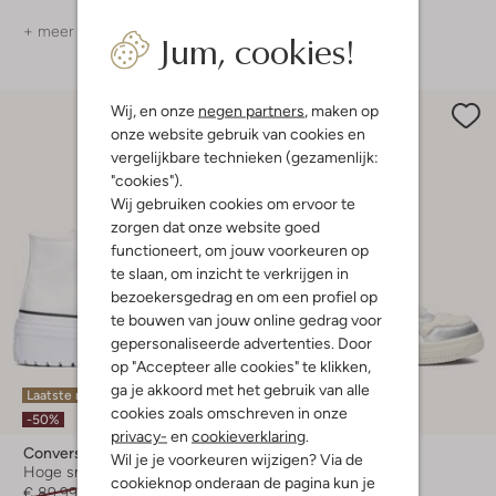
+ meer kleuren
Jum, cookies!
Wij, en onze
negen partners
, maken op
onze website gebruik van cookies en
vergelijkbare technieken (gezamenlijk:
"cookies").
Wij gebruiken cookies om ervoor te
zorgen dat onze website goed
functioneert, om jouw voorkeuren op
te slaan, om inzicht te verkrijgen in
bezoekersgedrag en om een profiel op
te bouwen van jouw online gedrag voor
gepersonaliseerde advertenties. Door
op "Accepteer alle cookies" te klikken,
ga je akkoord met het gebruik van alle
Laatste maten
Laatste items
cookies zoals omschreven in onze
-50%
-50%
privacy-
en
cookieverklaring
.
Converse
Philippe Model
Wil je je voorkeuren wijzigen? Via de
Hoge sneakers
Hoge sneakers
cookieknop onderaan de pagina kun je
€ 89,99
€ 44,99
€ 369,95
€ 184,99