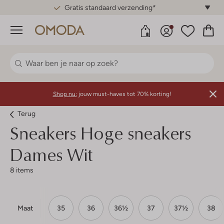
Gratis standaard verzending*
Menu
Shop nu:
jouw must-haves tot 70% korting!
Terug
Sneakers Hoge sneakers
Dames Wit
8 items
Maat
35
36
36½
37
37½
38