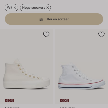
Wit
Hoge sneakers
Filter en sorteer
-30%
-30%
Converse
Converse