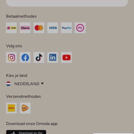
Betaalmethodes
Volg ons
Omoda
Omoda
Omoda
Omoda
Omoda
Kies je land
Instagram
Facebook
TikTok
LinkedIn
YouTube
NEDERLAND
Kies
Verzendmethodes
je
Sluit
land
Nederland
België
(Nederlands)
Download onze Omoda app
Belgique
(Français)